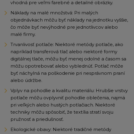
vhodná pre veľmi farebné a detailné obrázky.
Náklady na malé množstvá: Pri malých
objednávkach môžu byť náklady na jednotku vyššie,
čo môže byť nevýhodné pre jednotlivcov alebo
malé firmy.
Trvanlivosť potlače: Niektoré metódy potlače, ako
napríklad transferová tlač alebo niektoré formy
digitálnej tlače, môžu byť menej odolné a časom sa
môžu opotrebovať alebo vyblednúť. Potlač môže
byť náchylná na poškodenie pri nesprávnom praní
alebo údržbe.
Vplyv na pohodlie a kvalitu materiálu: Hrubšie vrstvy
potlače môžu ovplyvniť pohodlie oblečenia, najmä
pri veľkých alebo hustých potlačiach. Niektoré
techniky môžu spôsobiť, že textília stratí svoju
pružnosť a priedušnosť.
Ekologické obavy: Niektoré tradičné metódy