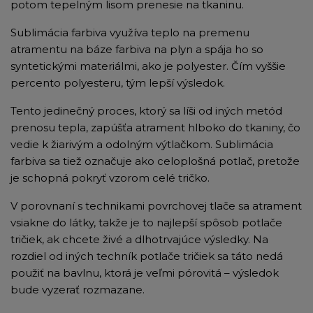
potom tepelným lisom prenesie na tkaninu.
Sublimácia farbiva využíva teplo na premenu
atramentu na báze farbiva na plyn a spája ho so
syntetickými materiálmi, ako je polyester. Čím vyššie
percento polyesteru, tým lepší výsledok.
Tento jedinečný proces, ktorý sa líši od iných metód
prenosu tepla, zapúšťa atrament hlboko do tkaniny, čo
vedie k žiarivým a odolným výtlačkom. Sublimácia
farbiva sa tiež označuje ako celoplošná potlač, pretože
je schopná pokryť vzorom celé tričko.
V porovnaní s technikami povrchovej tlače sa atrament
vsiakne do látky, takže je to najlepší spôsob potlače
tričiek, ak chcete živé a dlhotrvajúce výsledky. Na
rozdiel od iných techník potlače tričiek sa táto nedá
použiť na bavlnu, ktorá je veľmi pórovitá – výsledok
bude vyzerať rozmazane.