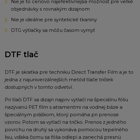
Nie je to cenovo najefektívnejšia možnosť pre veľké
objednávky s rovnakým dizajnom
Nie je ideálne pre syntetické tkaniny
DTG výtlačky sa môžu časom vymyť
DTF tlač
DTF je skratka pre techniku Direct Transfer Film a je to
jedna z najuniverzálnejších metód tlače tričiek
dostupných v tomto odvetví.
Pri tlači DTF sa dizajn najprv vytlačí na špeciálnu fóliu
nazývanú PET film s atramentmi na vodnej báze a
špeciálnym práškom, ktorý pomáha pri prenose
vzorov. Potom sa vytlačí na tričko. Prenos z jedného
povrchu na druhý sa vykonáva pomocou tepelného
lisu, vďaka čomu sa fólia odlepí a zanechá presnú