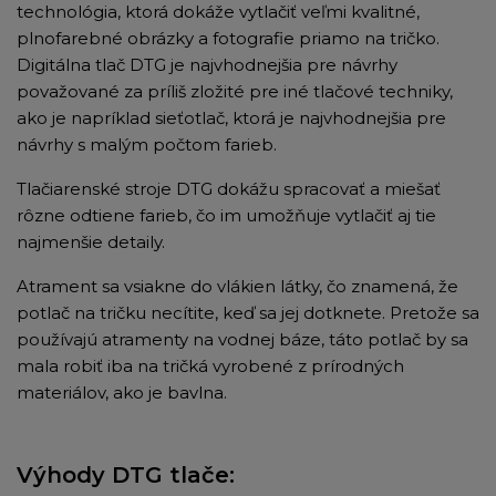
technológia, ktorá dokáže vytlačiť veľmi kvalitné,
plnofarebné obrázky a fotografie priamo na tričko.
Digitálna tlač DTG je najvhodnejšia pre návrhy
považované za príliš zložité pre iné tlačové techniky,
ako je napríklad sieťotlač, ktorá je najvhodnejšia pre
návrhy s malým počtom farieb.
Tlačiarenské stroje DTG dokážu spracovať a miešať
rôzne odtiene farieb, čo im umožňuje vytlačiť aj tie
najmenšie detaily.
Atrament sa vsiakne do vlákien látky, čo znamená, že
potlač na tričku necítite, keď sa jej dotknete. Pretože sa
používajú atramenty na vodnej báze, táto potlač by sa
mala robiť iba na tričká vyrobené z prírodných
materiálov, ako je bavlna.
Výhody DTG tlače: