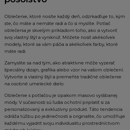
Oblečenie, ktoré nosíte každý deň, odzrkadľuje to, kým
ste, čo máte a nemáte radi a čo si myslíte. Potlač
oblečenia je skvelým príkladom toho, ako si vytvoriť
svoj vlastný štýl a vyniknúť. Môžete nosiť akékoľvek
modely, ktoré sa vám páčia a akékoľvek farby, ktoré
máte radi.
Zamyslite sa nad tým, ako atraktívne môže vyzerať
špeciálny dizajn, grafika alebo vzor na vašom oblečení.
Vytvorte si vlastný štýl a premeňte tradičné oblečenie
na osobné umelecké dielo.
Oblečenie s potlačou je opakom masovo vyrábanej
módy. V súčasnosti sú ľudia ochotní priplatiť si za
personalizovaný a exkluzívny produkt. Táto tendencia
odráža túžbu po jedinečnosti a originalite, čo umožňuje
každému vyjadriť svoju individualitu prostredníctvom