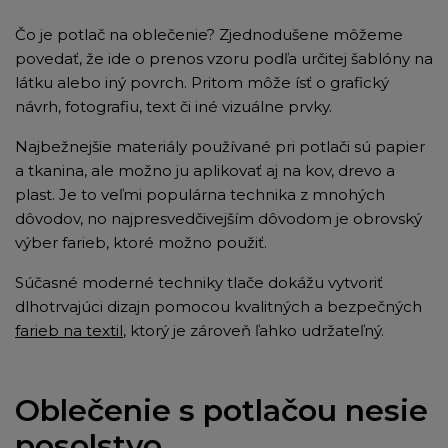
Čo je potlač na oblečenie? Zjednodušene môžeme
povedať, že ide o prenos vzoru podľa určitej šablóny na
látku alebo iný povrch. Pritom môže ísť o grafický
návrh, fotografiu, text či iné vizuálne prvky.
Najbežnejšie materiály používané pri potlači sú papier
a tkanina, ale možno ju aplikovať aj na kov, drevo a
plast. Je to veľmi populárna technika z mnohých
dôvodov, no najpresvedčivejším dôvodom je obrovský
výber farieb, ktoré možno použiť.
Súčasné moderné techniky tlače dokážu vytvoriť
dlhotrvajúci dizajn pomocou kvalitných a bezpečných
farieb na textil
, ktorý je zároveň ľahko udržateľný.
Oblečenie s potlačou nesie
posolstvo