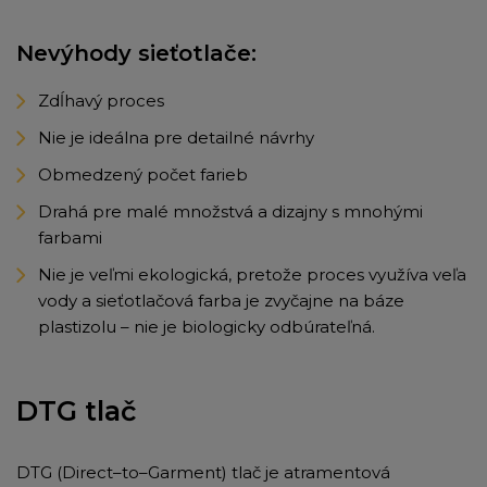
Nevýhody sieťotlače:
Zdĺhavý proces
Nie je ideálna pre detailné návrhy
Obmedzený počet farieb
Drahá pre malé množstvá a dizajny s mnohými
farbami
Nie je veľmi ekologická, pretože proces využíva veľa
vody a sieťotlačová farba je zvyčajne na báze
plastizolu – nie je biologicky odbúrateľná.
DTG tlač
DTG (Direct–to–Garment) tlač je atramentová