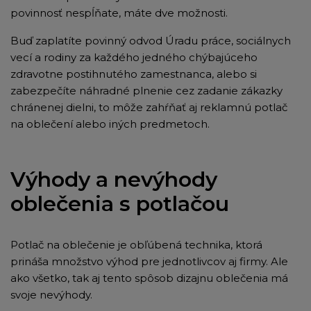
povinnosť nespĺňate, máte dve možnosti.
Buď zaplatíte povinný odvod Úradu práce, sociálnych
vecí a rodiny za každého jedného chýbajúceho
zdravotne postihnutého zamestnanca, alebo si
zabezpečíte náhradné plnenie cez zadanie zákazky
chránenej dielni, to môže zahŕňať aj reklamnú potlač
na oblečení alebo iných predmetoch.
Výhody a nevýhody
oblečenia s potlačou
Potlač na oblečenie je obľúbená technika, ktorá
prináša množstvo výhod pre jednotlivcov aj firmy. Ale
ako všetko, tak aj tento spôsob dizajnu oblečenia má
svoje nevýhody.