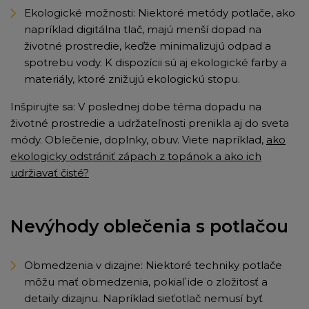
Ekologické možnosti: Niektoré metódy potlače, ako
napríklad digitálna tlač, majú menší dopad na
životné prostredie, keďže minimalizujú odpad a
spotrebu vody. K dispozícii sú aj ekologické farby a
materiály, ktoré znižujú ekologickú stopu.
Inšpirujte sa: V poslednej dobe téma dopadu na
životné prostredie a udržateľnosti prenikla aj do sveta
módy. Oblečenie, doplnky, obuv. Viete napríklad,
ako
ekologicky odstrániť zápach z topánok a ako ich
udržiavať čisté?
Nevýhody oblečenia s potlačou
Obmedzenia v dizajne: Niektoré techniky potlače
môžu mať obmedzenia, pokiaľ ide o zložitosť a
detaily dizajnu. Napríklad sieťotlač nemusí byť