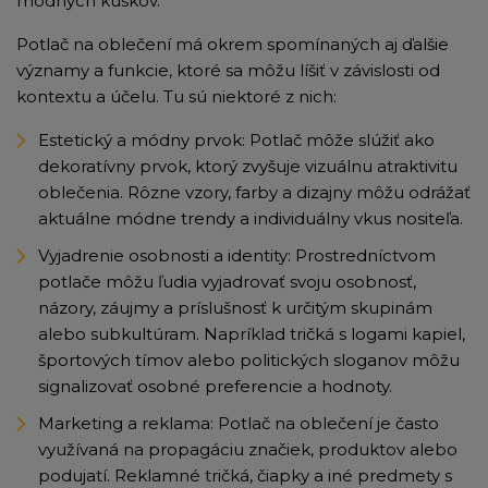
módnych kúskov.
Potlač na oblečení má okrem spomínaných aj ďalšie
významy a funkcie, ktoré sa môžu líšiť v závislosti od
kontextu a účelu. Tu sú niektoré z nich:
Estetický a módny prvok: Potlač môže slúžiť ako
dekoratívny prvok, ktorý zvyšuje vizuálnu atraktivitu
oblečenia. Rôzne vzory, farby a dizajny môžu odrážať
aktuálne módne trendy a individuálny vkus nositeľa.
Vyjadrenie osobnosti a identity: Prostredníctvom
potlače môžu ľudia vyjadrovať svoju osobnosť,
názory, záujmy a príslušnosť k určitým skupinám
alebo subkultúram. Napríklad tričká s logami kapiel,
športových tímov alebo politických sloganov môžu
signalizovať osobné preferencie a hodnoty.
Marketing a reklama: Potlač na oblečení je často
využívaná na propagáciu značiek, produktov alebo
podujatí. Reklamné tričká, čiapky a iné predmety s