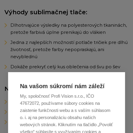
Výhody sublimačnej tlače:
Dlhotrvajúce výsledky na polyesterových tkaninách,
pretože farbivá úplne prenikajú do vlákien
Jedna z najlepších možností potlače tričiek pre dlhú
životnosť, pretože farby nepopraskajú, ani
nevyblednú
Dokáže prekryť celý kus oblečenia od švu po šev
Na vašom súkromí nám záleží
Nevýhody sublimačnej tlače:
My, spoločnosť Profi Vision s.r.o., IČO
Nedá sa použiť na tmavé tkaniny
47672072, používame súbory cookies na
zaistenie funkčnosti webu a s vaším súhlasom
Nedá sa použiť na bavlnené tričká
o. i. aj na personalizáciu obsahu našich
Drahšie ako iné spôsoby tlače
webových stránok. Kliknutím na tlačidlo „Povoliť
všetko“ súhlasíte s využívaním cookies a