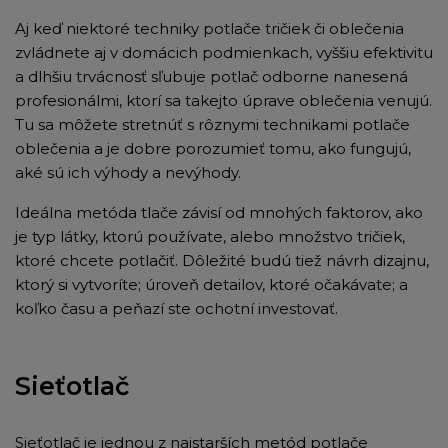
Aj keď niektoré techniky potlače tričiek či oblečenia
zvládnete aj v domácich podmienkach, vyššiu efektivitu
a dlhšiu trvácnosť sľubuje potlač odborne nanesená
profesionálmi, ktorí sa takejto úprave oblečenia venujú.
Tu sa môžete stretnúť s rôznymi technikami potlače
oblečenia a je dobre porozumieť tomu, ako fungujú,
aké sú ich výhody a nevýhody.
Ideálna metóda tlače závisí od mnohých faktorov, ako
je typ látky, ktorú používate, alebo množstvo tričiek,
ktoré chcete potlačiť. Dôležité budú tiež návrh dizajnu,
ktorý si vytvoríte; úroveň detailov, ktoré očakávate; a
koľko času a peňazí ste ochotní investovať.
Sieťotlač
Sieťotlač je jednou z najstarších metód potlače