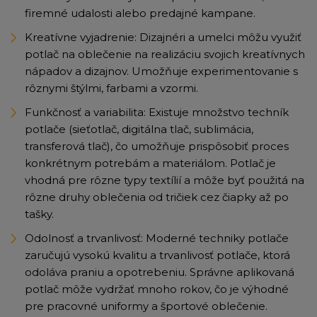
firemné udalosti alebo predajné kampane.
Kreatívne vyjadrenie: Dizajnéri a umelci môžu využiť
potlač na oblečenie na realizáciu svojich kreatívnych
nápadov a dizajnov. Umožňuje experimentovanie s
rôznymi štýlmi, farbami a vzormi.
Funkčnosť a variabilita: Existuje množstvo techník
potlače (sieťotlač, digitálna tlač, sublimácia,
transferová tlač), čo umožňuje prispôsobiť proces
konkrétnym potrebám a materiálom. Potlač je
vhodná pre rôzne typy textílií a môže byť použitá na
rôzne druhy oblečenia od tričiek cez čiapky až po
tašky.
Odolnosť a trvanlivosť: Moderné techniky potlače
zaručujú vysokú kvalitu a trvanlivosť potlače, ktorá
odoláva praniu a opotrebeniu. Správne aplikovaná
potlač môže vydržať mnoho rokov, čo je výhodné
pre pracovné uniformy a športové oblečenie.