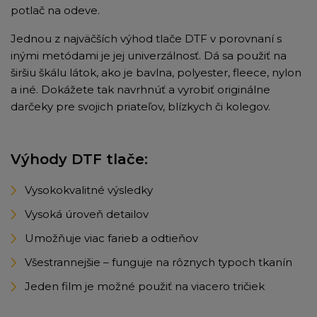
potlač na odeve.
Jednou z najväčších výhod tlače DTF v porovnaní s
inými metódami je jej univerzálnosť. Dá sa použiť na
širšiu škálu látok, ako je bavlna, polyester, fleece, nylon
a iné. Dokážete tak navrhnúť a vyrobiť originálne
darčeky pre svojich priateľov, blízkych či kolegov.
Výhody DTF tlače:
Vysokokvalitné výsledky
Vysoká úroveň detailov
Umožňuje viac farieb a odtieňov
Všestrannejšie – funguje na rôznych typoch tkanín
Jeden film je možné použiť na viacero tričiek