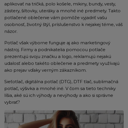
aplikovať na tričká, polo košele, mikiny, bundy, vesty,
zástery, šiltovky, uteráky a mnohé iné predmety. Takto
potlačené oblečenie vám pomôže vyjadriť vašu
osobnosť, životný štýl, príslušenstvo k nejakej téme, váš
názor.
Potlač však výborne funguje aj ako marketingový
nástroj. Firmy a podnikatelia pomocou potlače
prezentujú svoju značku a logo, reklamujú nejakú
udalosť alebo takéto oblečenie a predmety využívajú
ako prejav vďaky verným zákazníkom.
Sieťotlač, digitálna potlač (DTG), DTF tlač, sublimačná
potlač, výšivka a mnohé iné. V čom sa tieto techniky
líšia, aké sú ich výhody a nevýhody a ako si správne
vybrať?