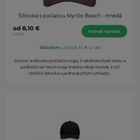
Šiltovka s potlačou Myrtle Beach - Hnedá
od 8,10 €
Vybrať variant
s DPH
Skladom
, utorok 11. 8. u vás
Dotvor si šiltovku potlačou loga, či akéhokoľvek textu a
zviditeľni sa! Nech tvoja značka nikdy nezíde z očí.
UNISEX šiltovka s jednoduchým vzhľado...