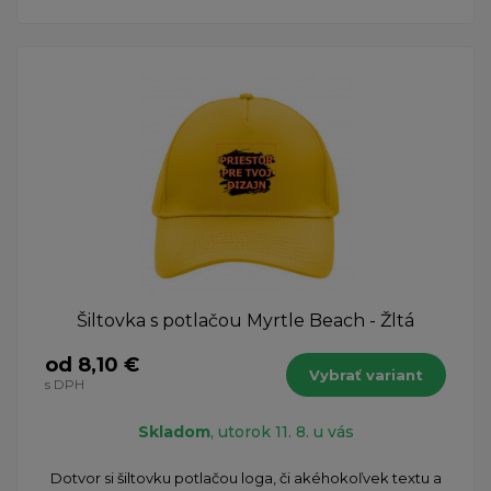
Šiltovka s potlačou Myrtle Beach - Žltá
od 8,10 €
Vybrať variant
s DPH
Skladom
, utorok 11. 8. u vás
Dotvor si šiltovku potlačou loga, či akéhokoľvek textu a