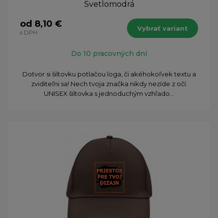
Svetlomodrá
od 8,10 €
Vybrať variant
s DPH
Do 10 pracovných dní
Dotvor si šiltovku potlačou loga, či akéhokoľvek textu a
zviditeľni sa! Nech tvoja značka nikdy nezíde z očí.
UNISEX šiltovka s jednoduchým vzhľado...