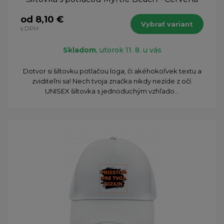
od 8,10 €
Vybrať variant
s DPH
Skladom
, utorok 11. 8. u vás
Dotvor si šiltovku potlačou loga, či akéhokoľvek textu a
zviditeľni sa! Nech tvoja značka nikdy nezíde z očí.
UNISEX šiltovka s jednoduchým vzhľado...