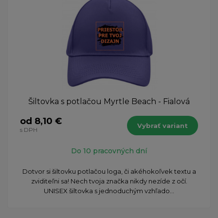
Šiltovka s potlačou Myrtle Beach - Fialová
od 8,10 €
Vybrať variant
s DPH
Do 10 pracovných dní
Dotvor si šiltovku potlačou loga, či akéhokoľvek textu a
zviditeľni sa! Nech tvoja značka nikdy nezíde z očí.
UNISEX šiltovka s jednoduchým vzhľado...