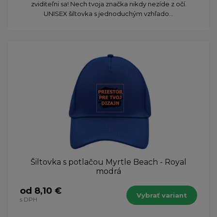
zviditeľni sa! Nech tvoja značka nikdy nezíde z očí.
UNISEX šiltovka s jednoduchým vzhľado...
Šiltovka s potlačou Myrtle Beach - Royal
modrá
od 8,10 €
Vybrať variant
s DPH