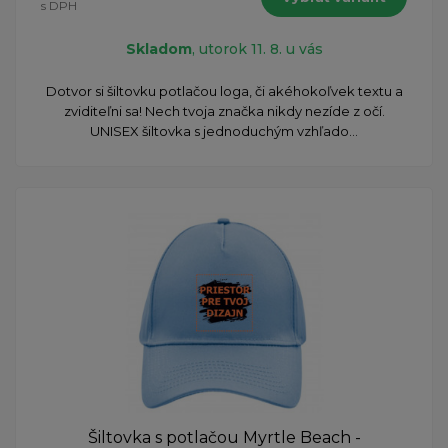
s DPH
Skladom
, utorok 11. 8. u vás
Dotvor si šiltovku potlačou loga, či akéhokoľvek textu a
zviditeľni sa! Nech tvoja značka nikdy nezíde z očí.
UNISEX šiltovka s jednoduchým vzhľado...
Šiltovka s potlačou Myrtle Beach -