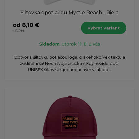
Šiltovka s potlačou Myrtle Beach - Biela
od 8,10 €
Vybrať variant
s DPH
Skladom
, utorok 11. 8. u vás
Dotvor si šiltovku potlačou loga, či akéhokoľvek textu a
zviditeľni sa! Nech tvoja značka nikdy nezíde z očí.
UNISEX šiltovka s jednoduchým vzhľado...