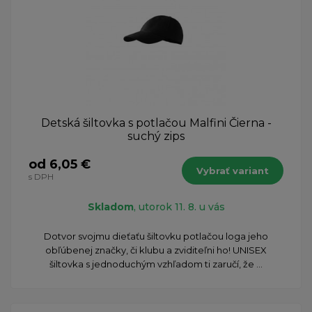
Detská šiltovka s potlačou Malfini Čierna -
suchý zips
od 6,05 €
Vybrať variant
s DPH
Skladom
, utorok 11. 8. u vás
Dotvor svojmu dieťaťu šiltovku potlačou loga jeho
obľúbenej značky, či klubu a zviditeľni ho! UNISEX
šiltovka s jednoduchým vzhľadom ti zaručí, že ...