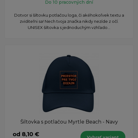
Do 10 pracovných dní
Dotvor si šiltovku potlačou loga, či akéhokoľvek textu a
zviditeľni sa! Nech tvoja značka nikdy nezíde z očí.
UNISEX šiltovka s jednoduchým vzhľado...
Šiltovka s potlačou Myrtle Beach - Navy
od 8,10 €
Vybrať variant