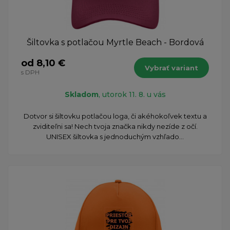
Šiltovka s potlačou Myrtle Beach - Bordová
od 8,10 €
Vybrať variant
s DPH
Skladom
, utorok 11. 8. u vás
Dotvor si šiltovku potlačou loga, či akéhokoľvek textu a
zviditeľni sa! Nech tvoja značka nikdy nezíde z očí.
UNISEX šiltovka s jednoduchým vzhľado...