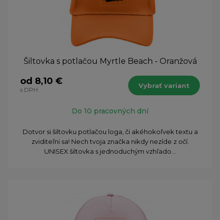
Šiltovka s potlačou Myrtle Beach - Oranžová
od 8,10 €
Vybrať variant
s DPH
Do 10 pracovných dní
Dotvor si šiltovku potlačou loga, či akéhokoľvek textu a
zviditeľni sa! Nech tvoja značka nikdy nezíde z očí.
UNISEX šiltovka s jednoduchým vzhľado...