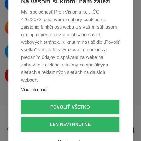
Vzdelávajte se a sledujte nás
Na vašom súkromí nám záleží
na
Facebooku
My, spoločnosť Profi Vision s.r.o., IČO
47672072, používame súbory cookies na
Krásne produkty si priamo hovoria
zaistenie funkčnosti webu a s vaším súhlasom
o zdieľanie na
Instagrame
o. i. aj na personalizáciu obsahu našich
webových stránok. Kliknutím na tlačidlo „Povoliť
O novinkách píšeme
všetko“ súhlasíte s využívaním cookies a
na
Twitteri
predaním údajov o správaní na webe na
zobrazenie cielenej reklamy na sociálnych
Produkty Vám predstavujeme
sieťach a reklamných sieťach na ďalších
na
Youtube
weboch.
Viac informácií
POVOLIŤ VŠETKO
LEN NEVYHNUTNÉ