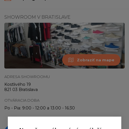
SHOWROOM V BRATISLAVE
Zobraziť na mape
ADRESA SHOWROOMU
Kostlivého 19
821 03 Bratislava
OTVÁRACIA DOBA
Po - Pia: 9:00 - 12:00 a 13:00 - 16:30