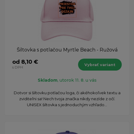
Šiltovka s potlačou Myrtle Beach - Ružová
od 8,10 €
Vybrať variant
s DPH
Skladom
, utorok 11. 8. u vás
Dotvor si šiltovku potlačou loga, či akéhokoľvek textu a
zviditeľni sa! Nech tvoja značka nikdy nezíde z očí.
UNISEX šiltovka s jednoduchým vzhľado...