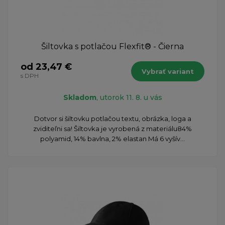
Šiltovka s potlačou Flexfit® - Čierna
od 23,47 €
Vybrať variant
s DPH
Skladom
, utorok 11. 8. u vás
Dotvor si šiltovku potlačou textu, obrázka, loga a
zviditeľni sa! Šiltovka je vyrobená z materiálu84%
polyamid, 14% bavlna, 2% elastan Má 6 vyšív...