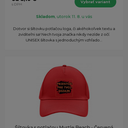
Vybrať variant
s DPH
Skladom
, utorok 11. 8. u vás
Dotvor si šiltovku potlačou loga, či akéhokoľvek textu a
zviditeľni sa! Nech tvoja značka nikdy nezíde z očí.
UNISEX šiltovka s jednoduchým vzhľado...
Šiltovka s potlačou Myrtle Beach - Červená