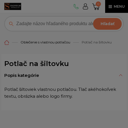
0
MENU
Hľadať
Oblečenie s vlastnou potlačou
Potlač na šiltovku
Potlač na šiltovku
Popis kategórie
Potlač šiltoviek vlastnou potlačou. Tlač akéhokoľvek
textu, obrázka alebo logo firmy.