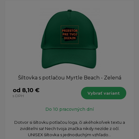
Šiltovka s potlačou Myrtle Beach - Zelená
od 8,10 €
Vybrať variant
s DPH
Do 10 pracovných dní
Dotvor si šiltovku potlačou loga, či akéhokoľvek textu a
zviditeľni sa! Nech tvoja značka nikdy nezíde z očí.
UNISEX šiltovka s jednoduchým vzhľado...