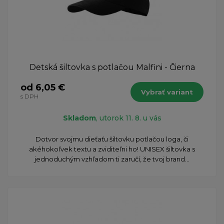
Detská šiltovka s potlačou Malfini - Čierna
od 6,05 €
Vybrať variant
s DPH
Skladom
, utorok 11. 8. u vás
Dotvor svojmu dieťaťu šiltovku potlačou loga, či
akéhokoľvek textu a zviditeľni ho! UNISEX šiltovka s
jednoduchým vzhľadom ti zaručí, že tvoj brand...