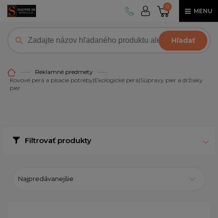
0
MENU
Hľadať
Reklamné predmety
Kovové perá a písacie potreby|Ekologické perá|Súpravy pier a držiaky
pier
Filtrovať produkty
Najpredávanejšie