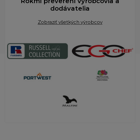
Rokmi preverení výrobcovia a
dodávatelia
Zobraziť všetkých výrobcov