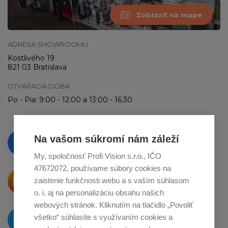
Zobraziť na mape
ADRESA SHOWROOMU
Kostlivého 19
821 03 Bratislava
OTVÁRACIA DOBA
Po - Pia: 9:00 - 12:00 a 13:00 - 16:30
Vzdelávajte se a sledujte nás
Na vašom súkromí nám záleží
na
Facebooku
My, spoločnosť Profi Vision s.r.o., IČO
47672072, používame súbory cookies na
Krásne produkty si priamo hovoria
zaistenie funkčnosti webu a s vaším súhlasom
o zdieľanie na
Instagrame
o. i. aj na personalizáciu obsahu našich
webových stránok. Kliknutím na tlačidlo „Povoliť
O novinkách píšeme
všetko“ súhlasíte s využívaním cookies a
na
Twitteri