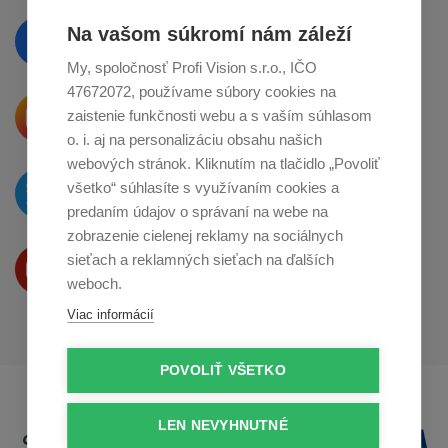
Vzdelávajte se a sledujte nás
Na vašom súkromí nám záleží
na
Facebooku
My, spoločnosť Profi Vision s.r.o., IČO
47672072, používame súbory cookies na
Krásne produkty si priamo hovoria
zaistenie funkčnosti webu a s vaším súhlasom
o zdieľanie na
Instagrame
o. i. aj na personalizáciu obsahu našich
webových stránok. Kliknutím na tlačidlo „Povoliť
O novinkách píšeme
všetko“ súhlasíte s využívaním cookies a
na
Twitteri
predaním údajov o správaní na webe na
zobrazenie cielenej reklamy na sociálnych
Produkty Vám predstavujeme
sieťach a reklamných sieťach na ďalších
na
Youtube
weboch.
Viac informácií
POVOLIŤ VŠETKO
LEN NEVYHNUTNÉ