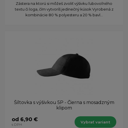
Zástera na ktorú si môžeš zvoliť výšivku ľubovoľného
textu či loga, čím vytvoríš jedinečný kúsok Vyrobená z
kombinácie 80 % polyesteru a 20 % bavl...
Šiltovka s výšivkou 5P - Čierna s mosadzným
klipom
od 6,90 €
Vybrať variant
s DPH