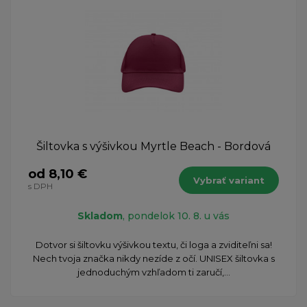
Šiltovka s výšivkou Myrtle Beach - Bordová
od 8,10 €
Vybrať variant
s DPH
Skladom
, pondelok 10. 8. u vás
Dotvor si šiltovku výšivkou textu, či loga a zviditeľni sa!
Nech tvoja značka nikdy nezíde z očí. UNISEX šiltovka s
jednoduchým vzhľadom ti zaručí,...