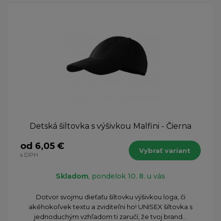
Detská šiltovka s výšivkou Malfini - Čierna
od 6,05 €
Vybrať variant
s DPH
Skladom
, pondelok 10. 8. u vás
Dotvor svojmu dieťaťu šiltovku výšivkou loga, či
akéhokoľvek textu a zviditeľni ho! UNISEX šiltovka s
jednoduchým vzhľadom ti zaručí, že tvoj brand...