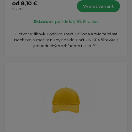
od 8,10 €
Vybrať variant
s DPH
Skladom
, pondelok 10. 8. u vás
Dotvor si šiltovku výšivkou textu, či loga a zviditeľni sa!
Nech tvoja značka nikdy nezíde z očí. UNISEX šiltovka s
jednoduchým vzhľadom ti zaručí,...