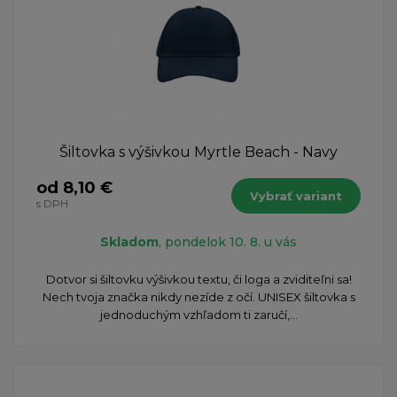
Šiltovka s výšivkou Myrtle Beach - Navy
od 8,10 €
Vybrať variant
s DPH
Skladom
, pondelok 10. 8. u vás
Dotvor si šiltovku výšivkou textu, či loga a zviditeľni sa!
Nech tvoja značka nikdy nezíde z očí. UNISEX šiltovka s
jednoduchým vzhľadom ti zaručí,...