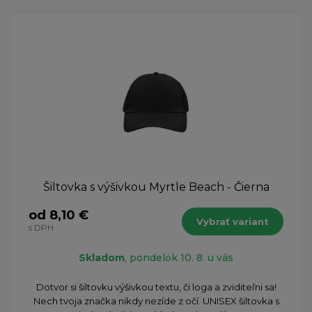
Šiltovka s výšivkou Myrtle Beach - Čierna
od 8,10 €
Vybrať variant
s DPH
Skladom
, pondelok 10. 8. u vás
Dotvor si šiltovku výšivkou textu, či loga a zviditeľni sa!
Nech tvoja značka nikdy nezíde z očí. UNISEX šiltovka s