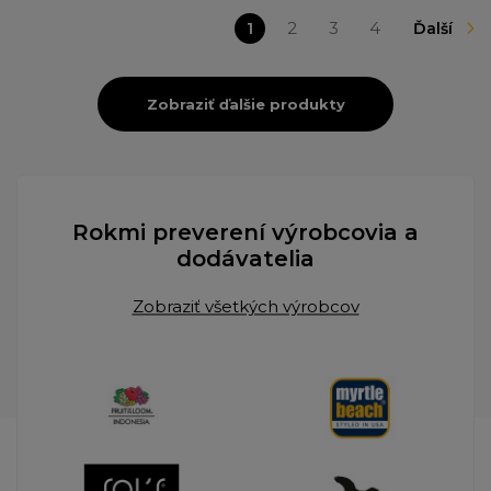
1
2
3
4
Ďalší
Zobraziť ďalšie produkty
Rokmi preverení výrobcovia a
dodávatelia
Zobraziť všetkých výrobcov