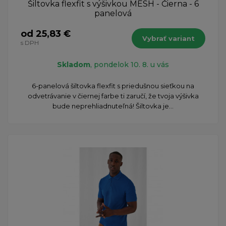
Šiltovka flexfit s výšivkou MESH - Čierna - 6
panelová
od 25,83 €
Vybrať variant
s DPH
Skladom
, pondelok 10. 8. u vás
​6-panelová šiltovka flexfit s priedušnou sieťkou na
odvetrávanie v čiernej farbe ti zaručí, že tvoja výšivka
bude neprehliadnuteľná! Šiltovka je...