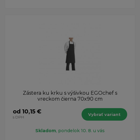
Zástera ku krku s výšivkou EGOchef s
vreckom čierna 70x90 cm
od 10,15 €
Vybrať variant
s DPH
Skladom
, pondelok 10. 8. u vás