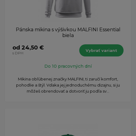
Pánska mikina s výšivkou MALFINI Essential
biela
od 24,50 €
Vybrať variant
s DPH
Do 10 pracovných dní
​Mikina obľúbenej značky MALFINI, ti zaručí komfort,
pohodlie a štýl. Vďaka jej jednoduchému dizajnu, si ju
môžeš obrendovať a dotvoriť ju podľa sv...