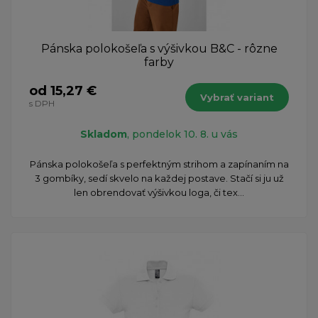
Pánska polokošeľa s výšivkou B&C - rôzne
farby
od 15,27 €
Vybrať variant
s DPH
Skladom
, pondelok 10. 8. u vás
Pánska polokošeľa s perfektným strihom a zapínaním na
3 gombíky, sedí skvelo na každej postave. Stačí si ju už
len obrendovať výšivkou loga, či tex...