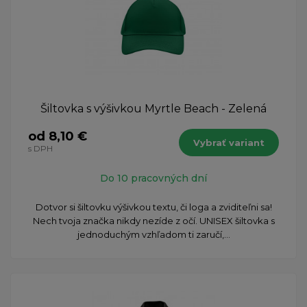
Šiltovka s výšivkou Myrtle Beach - Zelená
od 8,10 €
Vybrať variant
s DPH
Do 10 pracovných dní
Dotvor si šiltovku výšivkou textu, či loga a zviditeľni sa!
Nech tvoja značka nikdy nezíde z očí. UNISEX šiltovka s
jednoduchým vzhľadom ti zaručí,...