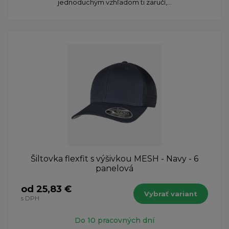
jednoduchým vzhľadom ti zaručí,...
Šiltovka flexfit s výšivkou MESH - Navy - 6
panelová
od 25,83 €
Vybrať variant
s DPH
Do 10 pracovných dní