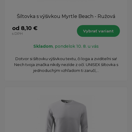
Šiltovka s výšivkou Myrtle Beach - Ružová
od 8,10 €
Vybrať variant
s DPH
Skladom
, pondelok 10. 8. u vás
Dotvor si šiltovku výšivkou textu, či loga a zviditeľni sa!
Nech tvoja značka nikdy nezíde z očí. UNISEX šiltovka s
jednoduchým vzhľadom ti zaručí,...