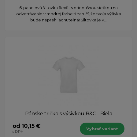
​6-panelová šiltovka flexfit s priedušnou sieťkou na
odvetrávanie v modrej farbe ti zaručí, že tvoja výšivka
bude neprehliadnuteľná! Šiltovka je v...
Pánske tričko s výšivkou B&C - Biela
od 10,15 €
Vybrať variant
s DPH