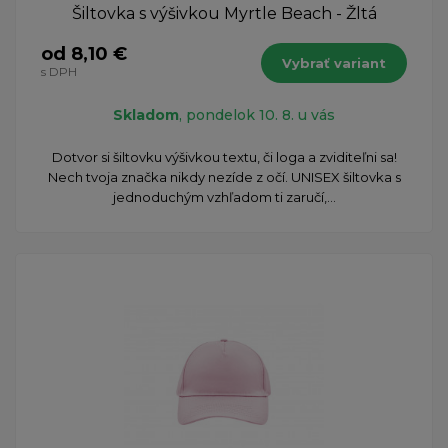
Šiltovka s výšivkou Myrtle Beach - Žltá
od 8,10 €
Vybrať variant
s DPH
Skladom
, pondelok 10. 8. u vás
Dotvor si šiltovku výšivkou textu, či loga a zviditeľni sa!
Nech tvoja značka nikdy nezíde z očí. UNISEX šiltovka s
jednoduchým vzhľadom ti zaručí,...