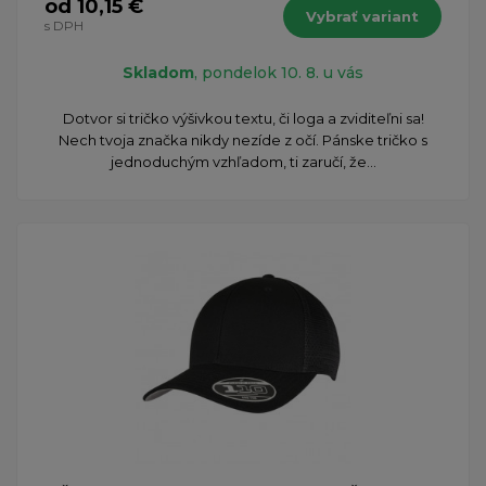
od 10,15 €
Vybrať variant
s DPH
Skladom
, pondelok 10. 8. u vás
Dotvor si tričko výšivkou textu, či loga a zviditeľni sa!
Nech tvoja značka nikdy nezíde z očí. Pánske tričko s
jednoduchým vzhľadom, ti zaručí, že...