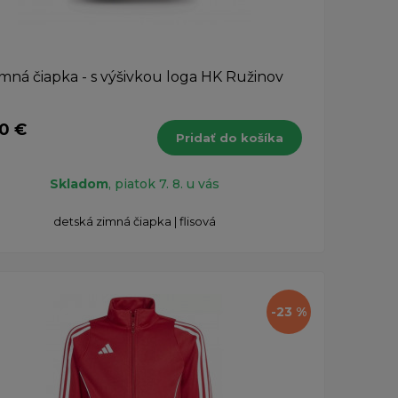
mná čiapka - s výšivkou loga HK Ružinov
20 €
Pridať do košíka
Skladom
, piatok 7. 8. u vás
detská zimná čiapka | flisová
-23 %