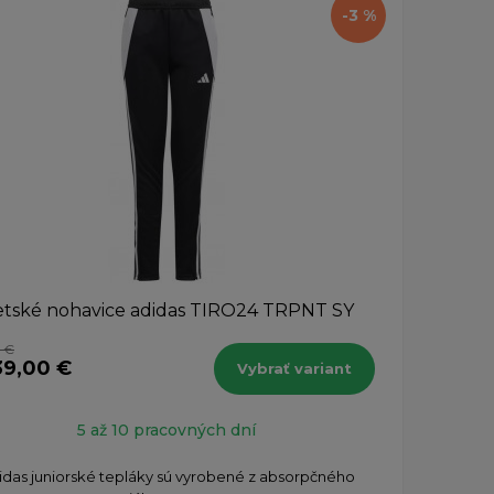
-3 %
tské nohavice adidas TIRO24 TRPNT SY
 €
39,00 €
Vybrať variant
5 až 10 pracovných dní
idas juniorské tepláky sú vyrobené z absorpčného