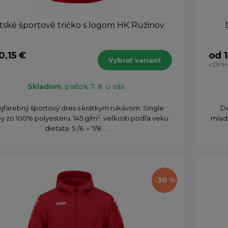
tské športové tričko s logom HK Ružinov
0,15 €
od 1
Vybrať variant
s DPH
Skladom
, piatok 7. 8. u vás
jfarebný športový dres s krátkym rukávom. Single
​D
y zo 100% polyesteru. 145 g/m². veľkosti podľa veku
mladé
dieťaťa: 5./6. – 7/8....
-30 %