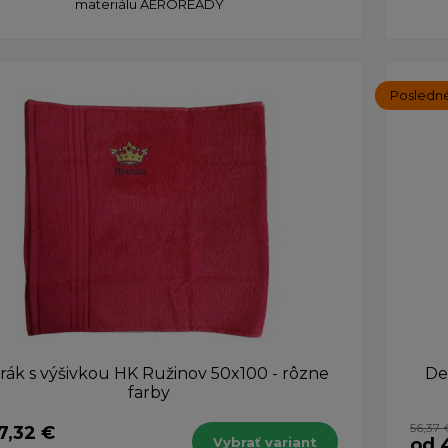
materiálu AEROREADY
Posledné
rák s výšivkou HK Ružinov 50x100 - rôzne
De
farby
56,37 
7,32 €
Vybrať variant
od 