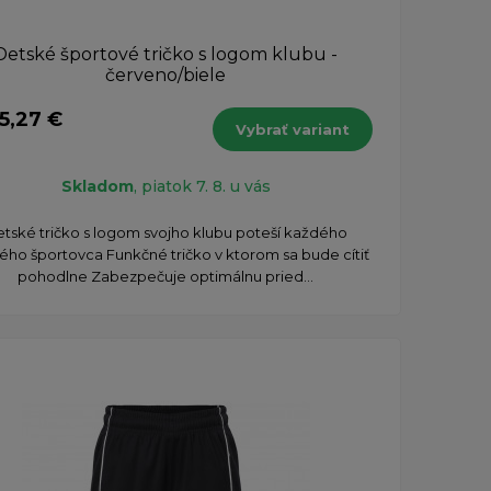
Detské športové tričko s logom klubu -
červeno/biele
5,27 €
Vybrať variant
Skladom
, piatok 7. 8. u vás
etské tričko s logom svojho klubu poteší každého
ho športovca Funkčné tričko v ktorom sa bude cítiť
pohodlne Zabezpečuje optimálnu pried...