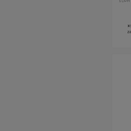
s DPH
K
za