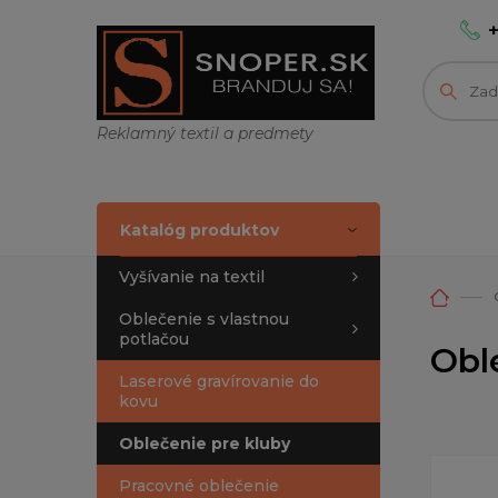
Reklamný textil a predmety
Katalóg produktov
Vyšívanie na textil
Oblečenie s vlastnou
potlačou
Obl
Laserové gravírovanie do
kovu
Oblečenie pre kluby
Pracovné oblečenie