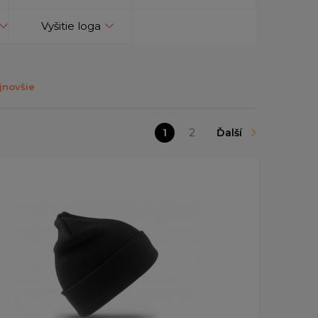
Vyšitie loga
jnovšie
1
2
Ďalší