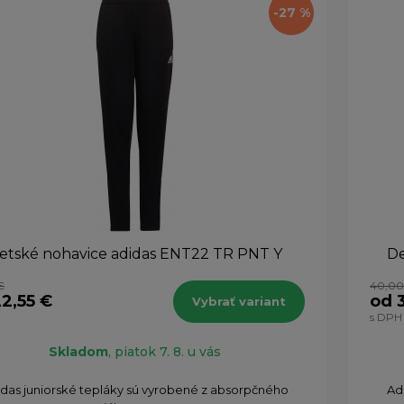
-27 %
etské nohavice adidas ENT22 TR PNT Y
De
€
40,00
2,55 €
od 
Vybrať variant
s DPH
Skladom
, piatok 7. 8. u vás
das juniorské tepláky sú vyrobené z absorpčného
Ad