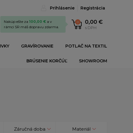
Prihlásenie
Registrácia
0,00 €
Nakúp ešte za
100,00 €
a v
0
rámci SR máš dopravu zdarma.
s DPH
IVKY
GRAVÍROVANIE
POTLAČ NA TEXTIL
BRÚSENIE KORČÚĽ
SHOWROOM
Záručná doba
Materiál