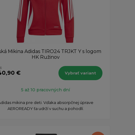
ská Mikina Adidas TIRO24 TRJKT Y s logom
HK Ružinov
€
40,90 €
Vybrať variant
5 až 10 pracovných dní
didas mikina pre deti. Vďaka absorpčnej úprave
AEROREADY ťa udrží v suchu a pohodlí.