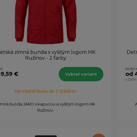
etská zimná bunda s vyšitým logom HK
Det
Ružinov - 2 farby
 €
52,89 
9,59 €
od 
Vybrať variant
s DPH
Na objednávku do 2 týždňov
imná bunda JAKO s kapucou a vyšitým logom HK
A
Ružinov.