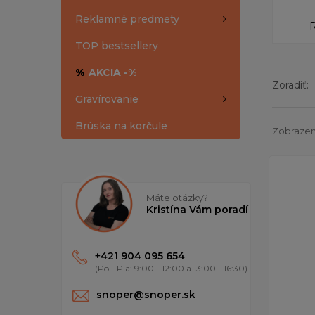
Reklamné predmety
TOP bestsellery
%
AKCIA -%
Zoradiť:
Gravírovanie
Brúska na korčule
Zobrazen
Máte otázky?
Kristína Vám poradí
+421 904 095 654
(Po - Pia: 9:00 - 12:00 a 13:00 - 16:30)
snoper@snoper.sk