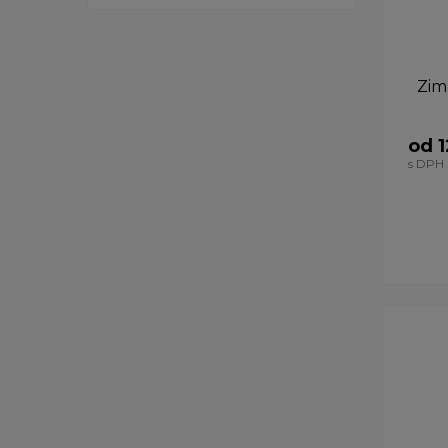
Zim
od 1
s DPH