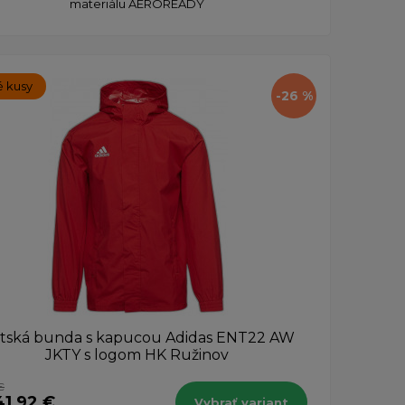
materiálu AEROREADY
 kusy
-26 %
tská bunda s kapucou Adidas ENT22 AW
JKTY s logom HK Ružinov
€
41,92 €
Vybrať variant