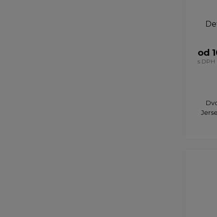
De
od 1
s DPH
Dvo
Jerse