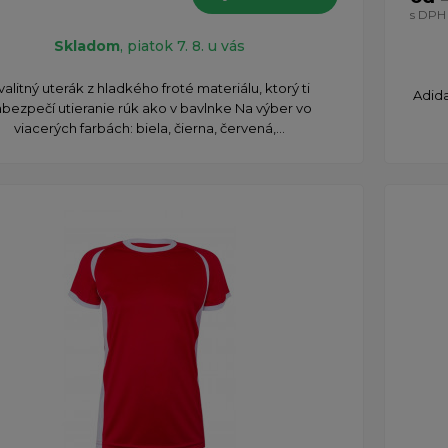
s DPH
Skladom
, piatok 7. 8. u vás
valitný uterák z hladkého froté materiálu, ktorý ti
Adid
bezpečí utieranie rúk ako v bavlnke Na výber vo
viacerých farbách: biela, čierna, červená,...