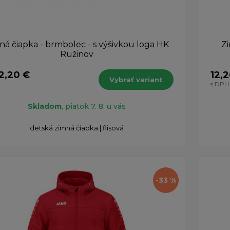
ná čiapka - brmbolec - s výšivkou loga HK
Zi
Ružinov
2,20 €
12,
Vybrať variant
s DPH
Skladom
, piatok 7. 8. u vás
detská zimná čiapka | flisová
-33 %