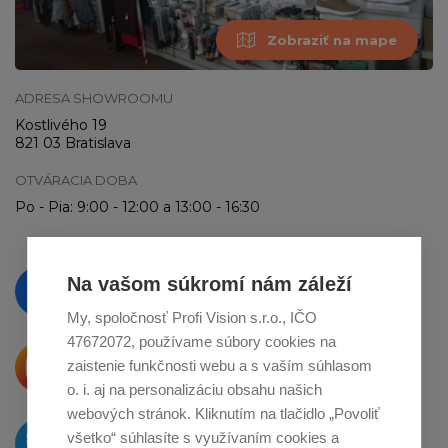
Zobraziť na mape
ADRESA SHOWROOMU
Kostlivého 19
821 03 Bratislava
OTVÁRACIA DOBA
Po - Pia: 9:00 - 12:00 a 13:00 - 16:30
Vzdelávajte se a sledujte nás
Na vašom súkromí nám záleží
na
Facebooku
My, spoločnosť Profi Vision s.r.o., IČO
47672072, používame súbory cookies na
Krásne produkty si priamo hovoria
zaistenie funkčnosti webu a s vaším súhlasom
o zdieľanie na
Instagrame
o. i. aj na personalizáciu obsahu našich
webových stránok. Kliknutím na tlačidlo „Povoliť
O novinkách píšeme
všetko“ súhlasíte s využívaním cookies a