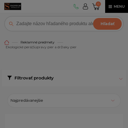
0
MENU
Hľadať
Reklamné predmety
Ekologické perá|Súpravy pier a držiaky pier
Filtrovať produkty
Najpredávanejšie