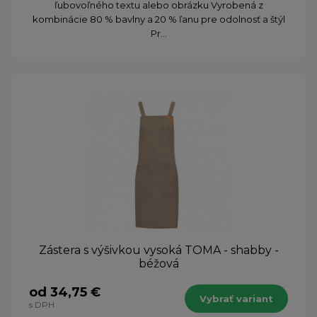
ľubovoľného textu alebo obrázku Vyrobená z
kombinácie 80 % bavlny a 20 % ľanu pre odolnosť a štýl
Pr...
Zástera s výšivkou vysoká TOMA - shabby -
béžová
od 34,75 €
Vybrať variant
s DPH