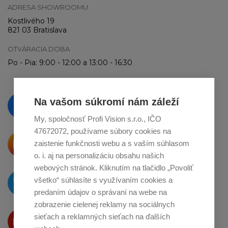
ADRESA SHOWROOMU
Kostlivého 19
821 03 Bratislava
OTVÁRACIA DOBA
Po - Pia: 9:00 - 12:00 a 13:00 - 16:30
Vzdelávajte se a sledujte nás
Na vašom súkromí nám záleží
na
Facebooku
My, spoločnosť Profi Vision s.r.o., IČO
47672072, používame súbory cookies na
Krásne produkty si priamo hovoria
zaistenie funkčnosti webu a s vaším súhlasom
o zdieľanie na
Instagrame
o. i. aj na personalizáciu obsahu našich
webových stránok. Kliknutím na tlačidlo „Povoliť
O novinkách píšeme
všetko“ súhlasíte s využívaním cookies a
na
Twitteri
predaním údajov o správaní na webe na
zobrazenie cielenej reklamy na sociálnych
Produkty Vám predstavujeme
sieťach a reklamných sieťach na ďalších
na
Youtube