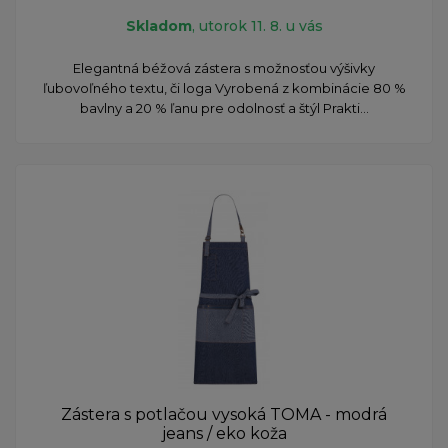
Skladom
, utorok 11. 8. u vás
Elegantná béžová zástera s možnosťou výšivky
ľubovoľného textu, či loga Vyrobená z kombinácie 80 %
bavlny a 20 % ľanu pre odolnosť a štýl Prakti...
Zástera s potlačou vysoká TOMA - modrá
jeans / eko koža