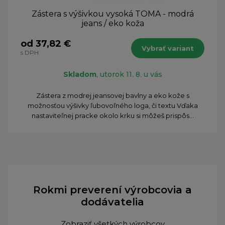
Zástera s výšivkou vysoká TOMA - modrá
jeans / eko koža
od 37,82 €
Vybrať variant
s DPH
Skladom
, utorok 11. 8. u vás
Zástera z modrej jeansovej bavlny a eko kože s
možnosťou výšivky ľubovoľného loga, či textu Vďaka
nastaviteľnej pracke okolo krku si môžeš prispôs...
Rokmi preverení výrobcovia a
dodávatelia
Zobraziť všetkých výrobcov