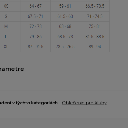
rametre
adení v týchto kategoriách
Oblečenie pre kluby