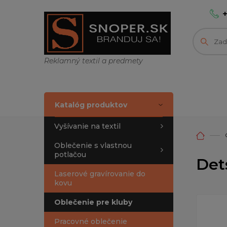
Reklamný textil a predmety
Katalóg produktov
Vyšívanie na textil
Oblečenie s vlastnou
potlačou
Det
Laserové gravírovanie do
kovu
Oblečenie pre kluby
Pracovné oblečenie