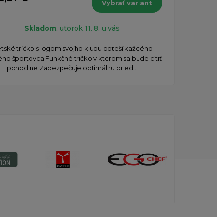
Vybrať variant
s DPH
Skladom
, utorok 11. 8. u vás
etské tričko s logom svojho klubu poteší každého
​Vše
ho športovca Funkčné tričko v ktorom sa bude cítiť
krk
pohodlne Zabezpečuje optimálnu pried...