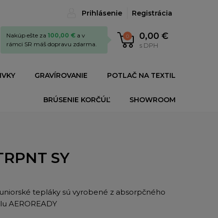
Prihlásenie
Registrácia
0,00 €
Nakúp ešte za
100,00 €
a v
0
rámci SR máš dopravu zdarma.
s DPH
IVKY
GRAVÍROVANIE
POTLAČ NA TEXTIL
BRÚSENIE KORČÚĽ
SHOWROOM
 TRPNT SY
juniorské tepláky sú vyrobené z absorpčného
álu AEROREADY