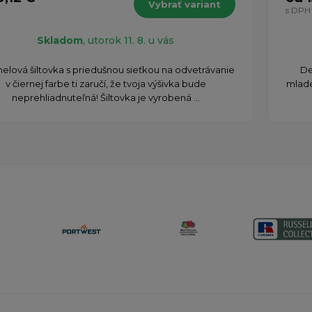
Vybrať variant
H
s DPH
Skladom
, utorok 11. 8. u vás
elová šiltovka s priedušnou sieťkou na odvetrávanie
​D
v čiernej farbe ti zaručí, že tvoja výšivka bude
mladé
neprehliadnuteľná! Šiltovka je vyrobená ...