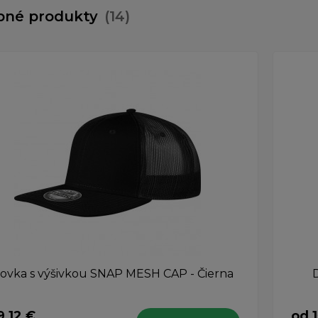
bné produkty
(14)
tovka s výšivkou SNAP MESH CAP - Čierna
D
9,12 €
od 1