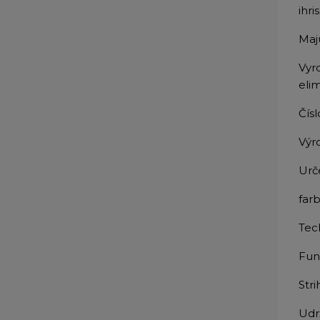
ihr
Maj
Vyr
eli
Čís
Výr
Urč
farb
Tec
Fun
Stri
Udr