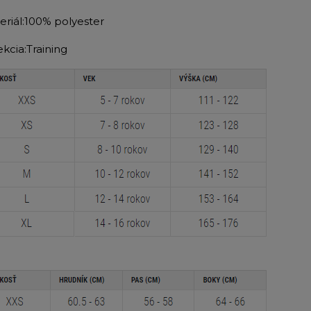
eriál:100% polyester
kcia:Training