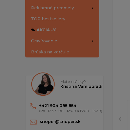
Reklamné predmety
TOP bestsellery
%
AKCIA -%
Gravírovanie
Brúska na korčule
Máte otázky?
Kristína Vám poradí
+421 904 095 654
(Po - Pia: 9:00 - 12:00 a 13:00 - 16:30)
snoper@snoper.sk