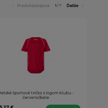
Predchádzajúce
Ďalšie
1
/
7
etské športové tričko s logom klubu -
Šatk
červeno/biele
5,27 €
8,10