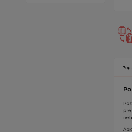
Popi
Po
Poz
pre
neho
Adi