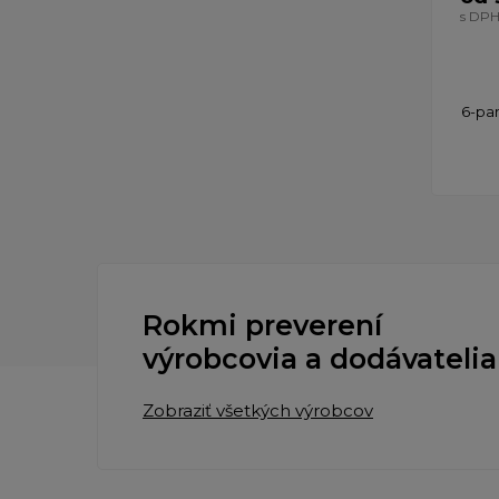
s DP
6-pan
Rokmi preverení
výrobcovia a dodávatelia
Zobraziť všetkých výrobcov