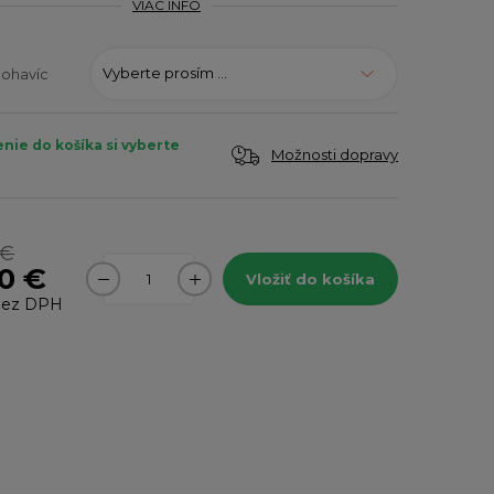
VIAC INFO
Vyberte prosím ...
nohavíc
enie do košíka si vyberte
Možnosti dopravy
 €
0 €
Vložiť do košíka
ez DPH