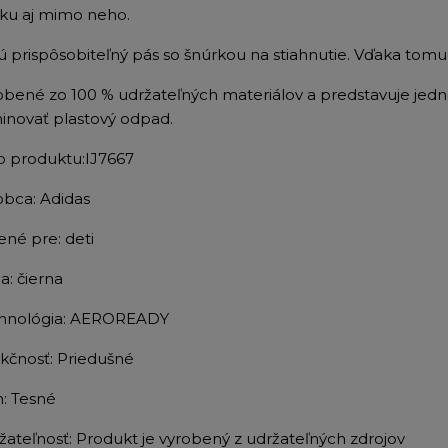
isku aj mimo neho.
ú prispôsobiteľný pás so šnúrkou na stiahnutie. Vďaka tom
obené zo 100 % udržateľných materiálov a predstavuje jedno
minovať plastový odpad.
lo produktu:
IJ7667
obca: Adidas
ené pre: deti
a: čierna
hnológia: AEROREADY
kčnosť: Priedušné
h: Tesné
žateľnosť: Produkt je vyrobený z udržateľných zdrojov