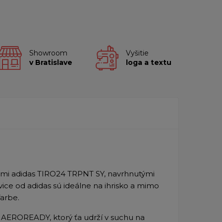
Showroom
Vyšitie
v Bratislave
loga a textu
cami adidas TIRO24 TRPNT SY, navrhnutými
vice od adidas sú ideálne na ihrisko a mimo
farbe.
 AEROREADY, ktorý ťa udrží v suchu na