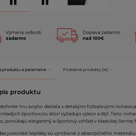
Výmena veľkosti
Doprava zadarmo
zadarmo
nad 100€
s produktu a parametre
Podobné produkty
(14)
pis produktu
dvihnite hru svojho dieťaťa s detskými futbalovými nohavi
 mladých športovcov, ktorí vyžadujú výkon a štýl. Tieto noha
, ponúkajú elegantný a športový vzhľad v klasickej čiernej 
das juniorské tepláky sú vyrobené z absorpčného materiálu