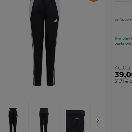
Veľkosť 
Pre vlož
variantu
40,00
39,0
31,71 €
b