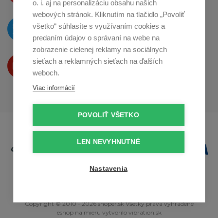
o. i. aj na personalizáciu obsahu našich
webových stránok. Kliknutím na tlačidlo „Povoliť
O novinkách píšeme
všetko“ súhlasíte s využívaním cookies a
na
Twitteri
predaním údajov o správaní na webe na
zobrazenie cielenej reklamy na sociálnych
Produkty Vám predstavujeme
sieťach a reklamných sieťach na ďalších
na
Youtube
weboch.
Viac informácií
POVOLIŤ VŠETKO
LEN NEVYHNUTNÉ
Nastavenia
Copyright © 2010 - 2026 snoper.sk Všetky práva vyhradené
eshop na mieru
vytvorilo
vibration.sk