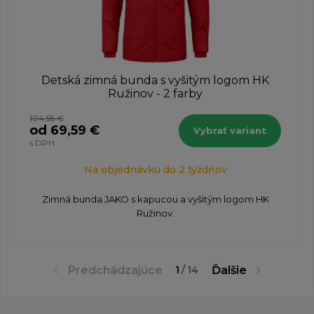
Detská zimná bunda s vyšitým logom HK
Ružinov - 2 farby
104,55 €
od 69,59 €
Vybrať variant
s DPH
Na objednávku do 2 týždňov
Zimná bunda JAKO s kapucou a vyšitým logom HK
Ružinov.
Predchádzajúce
Ďalšie
1
/
14