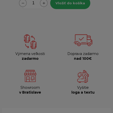
Vložiť do košíka
Výmena veľkosti
Doprava zadarmo
zadarmo
nad 100€
Showroom
Vyšitie
v Bratislave
loga a textu