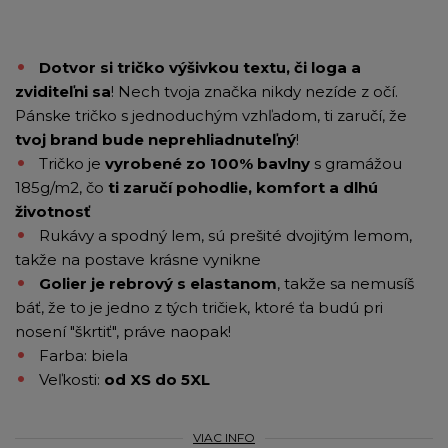
Dotvor si tričko výšivkou textu, či loga a
zviditeľni sa
! Nech tvoja značka nikdy nezíde z očí.
Pánske tričko s jednoduchým vzhľadom, ti zaručí, že
tvoj brand bude neprehliadnuteľný
!
Tričko je
vyrobené zo 100% bavlny
s gramážou
185g/m2, čo
ti zaručí pohodlie, komfort a dlhú
životnosť
Rukávy a spodný lem, sú prešité dvojitým lemom,
takže na postave krásne vynikne
Golier je rebrový s elastanom
, takže sa nemusíš
báť, že to je jedno z tých tričiek, ktoré ťa budú pri
nosení "škrtiť", práve naopak!
Farba: biela
Veľkosti:
od XS do 5XL
VIAC INFO