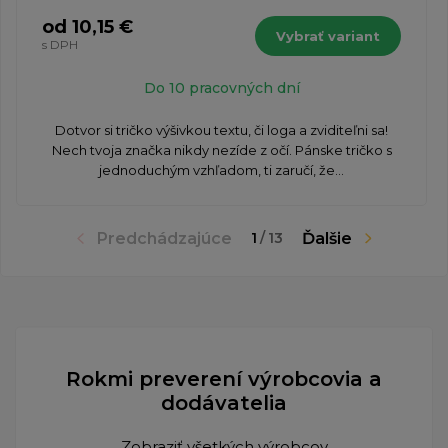
od 10,15 €
Vybrať variant
s DPH
Do 10 pracovných dní
Dotvor si tričko výšivkou textu, či loga a zviditeľni sa!
Nech tvoja značka nikdy nezíde z očí. Pánske tričko s
jednoduchým vzhľadom, ti zaručí, že...
Predchádzajúce
Ďalšie
1
/
13
Rokmi preverení výrobcovia a
dodávatelia
Zobraziť všetkých výrobcov