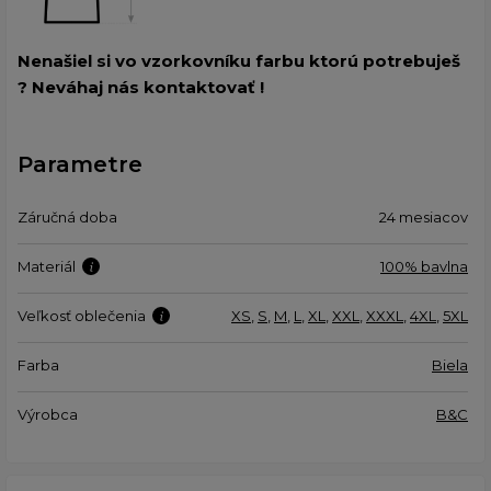
Nenašiel si vo vzorkovníku farbu ktorú potrebuješ
? Neváhaj nás kontaktovať !
Parametre
Záručná doba
24 mesiacov
Materiál
100% bavlna
Veľkosť oblečenia
XS
,
S
,
M
,
L
,
XL
,
XXL
,
XXXL
,
4XL
,
5XL
Farba
Biela
Výrobca
B&C