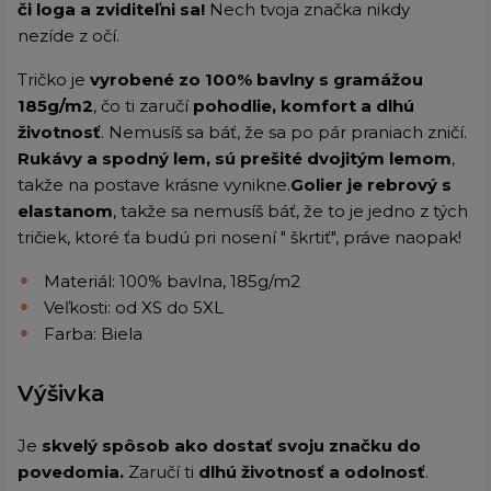
či loga a zviditeľni sa!
Nech tvoja značka nikdy
nezíde z očí.
Tričko je
vyrobené zo 100% bavlny s gramážou
185g/m2
, čo ti zaručí
pohodlie, komfort a dlhú
životnosť
. Nemusíš sa báť, že sa po pár praniach zničí.
Rukávy a spodný lem, sú prešité dvojitým lemom
,
takže na postave krásne vynikne.
Golier je rebrový s
elastanom
, takže sa nemusíš báť, že to je jedno z tých
tričiek, ktoré ťa budú pri nosení " škrtiť", práve naopak!
Materiál: 100% bavlna, 185g/m2
Veľkosti: od XS do 5XL
Farba: Biela
Výšivka
Je
skvelý spôsob ako dostať svoju značku do
povedomia.
Zaručí ti
dlhú životnosť a odolnosť
.