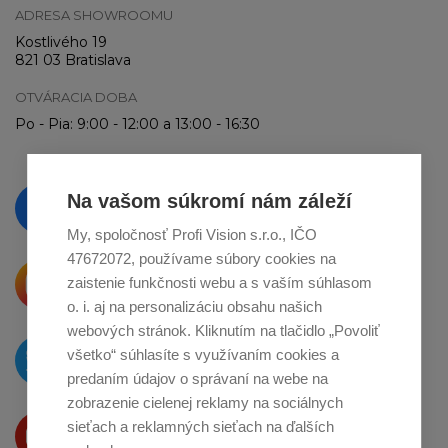
ADRESA SHOWROOMU
Kostlivého 19
821 03 Bratislava
OTVÁRACIA DOBA
Po - Pia: 9:00 - 12:00 a 13:00 - 16:30
Vzdelávajte se a sledujte nás
Na vašom súkromí nám záleží
na
Facebooku
My, spoločnosť Profi Vision s.r.o., IČO
47672072, používame súbory cookies na
Krásne produkty si priamo hovoria
zaistenie funkčnosti webu a s vaším súhlasom
o zdieľanie na
Instagrame
o. i. aj na personalizáciu obsahu našich
webových stránok. Kliknutím na tlačidlo „Povoliť
O novinkách píšeme
všetko“ súhlasíte s využívaním cookies a
na
Twitteri
predaním údajov o správaní na webe na
zobrazenie cielenej reklamy na sociálnych
Produkty Vám predstavujeme
sieťach a reklamných sieťach na ďalších
na
Youtube