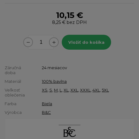
10,15 €
8,25 €
bez DPH
Vložiť do košíka
Záručná
24 mesiacov
doba
Materiál
100% bavlna
Veľkosť
XS
,
S
,
M
,
L
,
XL
,
XXL
,
XXXL
,
4XL
,
5XL
oblečenia
Farba
Biela
Výrobca
B&C