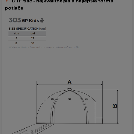
DTF tlač - najkvalitnejšia a najlepšia forma
potlače