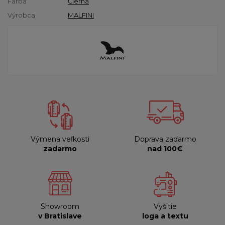
Farba
Čierna
Výrobca
MALFINI
Výmena veľkosti
Doprava zadarmo
zadarmo
nad 100€
Showroom
Vyšitie
v Bratislave
loga a textu