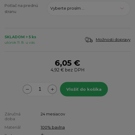
Potlač na prednú
Vyberte prosím ...
stranu
SKLADOM > 5 ks
Možnosti dopravy
utorok 11. 8. u vás
6,05 €
4,92 €
bez DPH
Vložiť do košíka
Záručná
24 mesiacov
doba
Materiál
100% bavlna