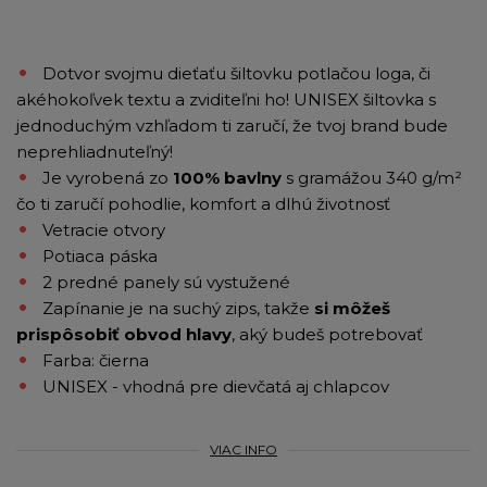
Dotvor svojmu dieťaťu šiltovku potlačou loga, či
akéhokoľvek textu a zviditeľni ho! UNISEX šiltovka s
jednoduchým vzhľadom ti zaručí, že tvoj brand bude
neprehliadnuteľný!
Je vyrobená zo
100% bavlny
s gramážou 340 g/m²
čo ti zaručí pohodlie, komfort a dlhú životnosť
Vetracie otvory
Potiaca páska
2 predné panely sú vystužené
Zapínanie je na suchý zips, takže
si môžeš
prispôsobiť obvod hlavy
, aký budeš potrebovať
Farba: čierna
UNISEX - vhodná pre dievčatá aj chlapcov
VIAC INFO