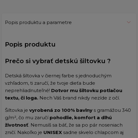
Popis produktu a parametre
Popis produktu
Prečo si vybrať detskú šiltovku ?
Detská šiltovka v čiernej farbe s jednoduchým
vzhľadom, ti zaručí, že tvoje dieťa bude
neprehliadnuteľné!
Dotvor mu šiltovku potlačou
textu, či loga.
Nech Váš brand nikdy nezíde z očí.
Šiltovka je
vyrobená zo 100% bavlny
s gramážou
340
g/m²,
čo mu zaručí
pohodlie, komfort a dlhú
životnosť
. Nemusíš sa báť, že sa po pár noseniach
zničí. Nakoľko je
UNISEX
sadne skvelo chlapcom aj