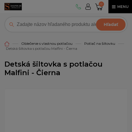
0
MENU
Hľadať
Oblečenie s vlastnou potlačou
Potlač na šiltovku
Detská šiltovka s potlačou Malfini - Čierna
Detská šiltovka s potlačou
Malfini - Čierna