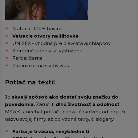
Materiál: 100% bavlna
Vetracie otvory na šiltovke
UNISEX - vhodná pre dievčatá aj chlapcov
2 predné panely sú vystužené
Farba: čierna
Zapínanie: na suchý zips
Potlač na textil
Je
skvelý spôsob ako dostať svoju značku do
povedomia.
Zaručí ti
dlhú životnosť a odolnosť
.
Môžeš si nechať potlačiť naozaj čokoľvek, od loga, či
názvu svojej firmy, až po vtipné texty, či slogany.
Farba je trvácna, nevybledne ti