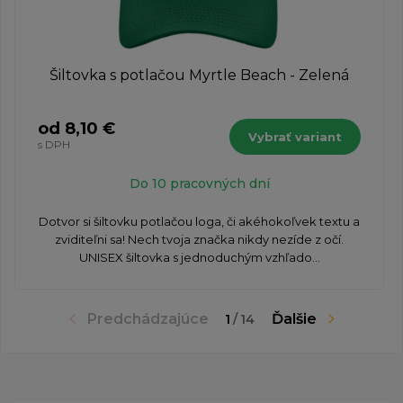
Šiltovka s potlačou Myrtle Beach - Zelená
od 8,10 €
Vybrať variant
s DPH
Do 10 pracovných dní
Dotvor si šiltovku potlačou loga, či akéhokoľvek textu a
zviditeľni sa! Nech tvoja značka nikdy nezíde z očí.
UNISEX šiltovka s jednoduchým vzhľado...
Predchádzajúce
Ďalšie
1
/
14