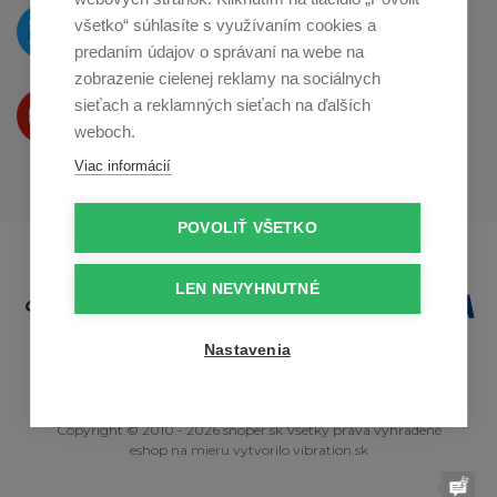
O novinkách píšeme
všetko“ súhlasíte s využívaním cookies a
na
Twitteri
predaním údajov o správaní na webe na
zobrazenie cielenej reklamy na sociálnych
Produkty Vám predstavujeme
sieťach a reklamných sieťach na ďalších
na
Youtube
weboch.
Viac informácií
POVOLIŤ VŠETKO
LEN NEVYHNUTNÉ
Nastavenia
Copyright © 2010 - 2026 snoper.sk Všetky práva vyhradené
eshop na mieru
vytvorilo
vibration.sk