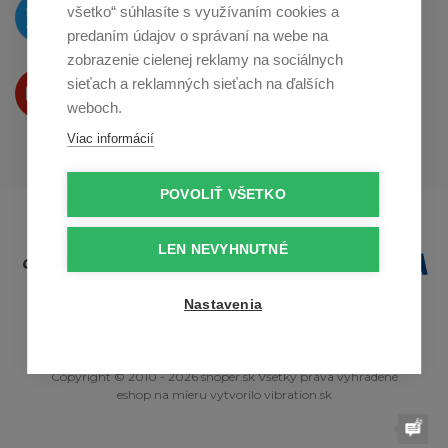
O novinkách píšeme
všetko“ súhlasíte s využívaním cookies a
na
Twitteri
predaním údajov o správaní na webe na
zobrazenie cielenej reklamy na sociálnych
Produkty Vám predstavujeme
sieťach a reklamných sieťach na ďalších
na
Youtube
weboch.
Viac informácií
POVOLIŤ VŠETKO
LEN NEVYHNUTNÉ
Nastavenia
Copyright © 2010 - 2026 snoper.sk Všetky práva vyhradené
eshop na mieru
vytvorilo
vibration.sk