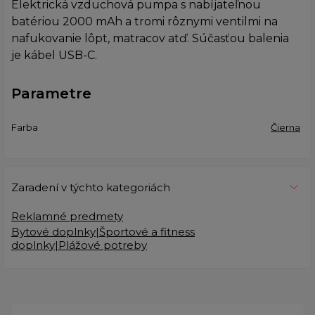
Elektrická vzduchová pumpa s nabíjateľnou
batériou 2000 mAh a tromi rôznymi ventilmi na
nafukovanie lôpt, matracov atď. Súčasťou balenia
je kábel USB-C.
Parametre
Farba
Čierna
Zaradení v týchto kategoriách
Reklamné predmety
Bytové doplnky|Športové a fitness
doplnky|Plážové potreby