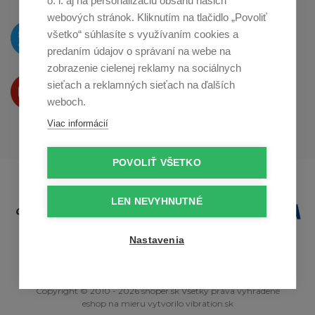
o. i. aj na personalizáciu obsahu našich
webových stránok. Kliknutím na tlačidlo „Povoliť
O novinkách píšeme
všetko“ súhlasíte s využívaním cookies a
na
Twitteri
predaním údajov o správaní na webe na
zobrazenie cielenej reklamy na sociálnych
Produkty Vám predstavujeme
sieťach a reklamných sieťach na ďalších
na
Youtube
weboch.
Viac informácií
POVOLIŤ VŠETKO
LEN NEVYHNUTNÉ
Nastavenia
Copyright © 2010 - 2026 snoper.sk Všetky práva vyhradené
eshop na mieru
vytvorilo
vibration.sk