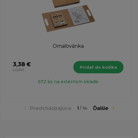
Omaľovánka
3,38 €
Pridať do košíka
s DPH
572 ks na externom sklade
Predchádzajúce
Ďalšie
1
/
14