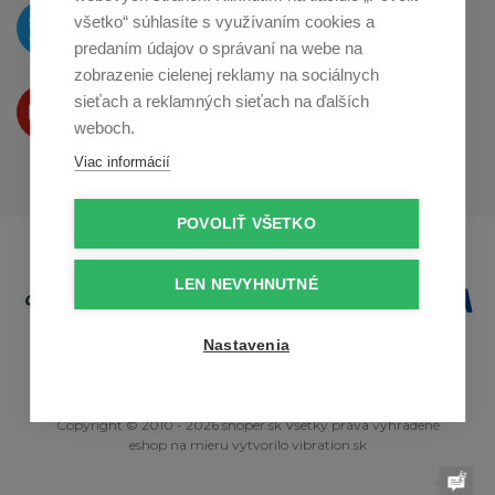
O novinkách píšeme
všetko“ súhlasíte s využívaním cookies a
na
Twitteri
predaním údajov o správaní na webe na
zobrazenie cielenej reklamy na sociálnych
Produkty Vám predstavujeme
sieťach a reklamných sieťach na ďalších
na
Youtube
weboch.
Viac informácií
POVOLIŤ VŠETKO
LEN NEVYHNUTNÉ
Nastavenia
Copyright © 2010 - 2026 snoper.sk Všetky práva vyhradené
eshop na mieru
vytvorilo
vibration.sk