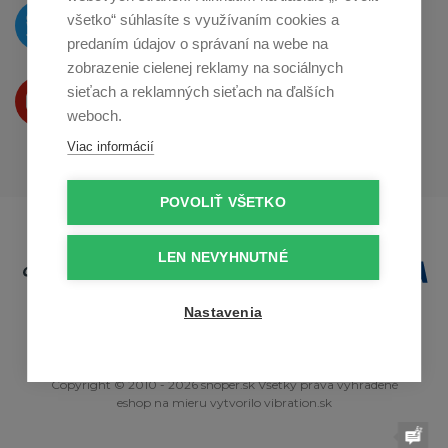
O novinkách píšeme
všetko“ súhlasíte s využívaním cookies a
na
Twitteri
predaním údajov o správaní na webe na
zobrazenie cielenej reklamy na sociálnych
Produkty Vám predstavujeme
sieťach a reklamných sieťach na ďalších
na
Youtube
weboch.
Viac informácií
POVOLIŤ VŠETKO
LEN NEVYHNUTNÉ
Nastavenia
Copyright © 2010 - 2026 snoper.sk Všetky práva vyhradené
eshop na mieru
vytvorilo
vibration.sk