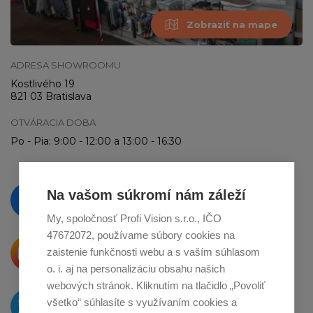
Zobraziť na mape
ADRESA SHOWROOMU
Kostlivého 19
821 03 Bratislava
OTVÁRACIA DOBA
Po - Pia: 9:00 - 12:00 a 13:00 - 16:30
Vzdelávajte se a sledujte nás
Na vašom súkromí nám záleží
na
Facebooku
My, spoločnosť Profi Vision s.r.o., IČO
47672072, používame súbory cookies na
Krásne produkty si priamo hovoria
zaistenie funkčnosti webu a s vaším súhlasom
o zdieľanie na
Instagrame
o. i. aj na personalizáciu obsahu našich
webových stránok. Kliknutím na tlačidlo „Povoliť
O novinkách píšeme
všetko“ súhlasíte s využívaním cookies a
na
Twitteri