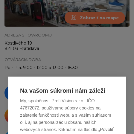
Zobraziť na mape
ADRESA SHOWROOMU
Kostlivého 19
821 03 Bratislava
OTVÁRACIA DOBA
Po - Pia: 9:00 - 12:00 a 13:00 - 16:30
Vzdelávajte se a sledujte nás
Na vašom súkromí nám záleží
na
Facebooku
My, spoločnosť Profi Vision s.r.o., IČO
47672072, používame súbory cookies na
Krásne produkty si priamo hovoria
zaistenie funkčnosti webu a s vaším súhlasom
o zdieľanie na
Instagrame
o. i. aj na personalizáciu obsahu našich
webových stránok. Kliknutím na tlačidlo „Povoliť