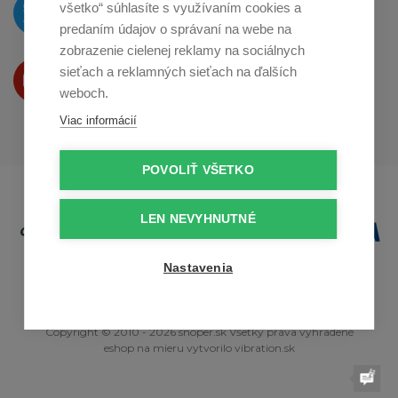
O novinkách píšeme
všetko“ súhlasíte s využívaním cookies a
na
Twitteri
predaním údajov o správaní na webe na
zobrazenie cielenej reklamy na sociálnych
Produkty Vám predstavujeme
sieťach a reklamných sieťach na ďalších
na
Youtube
weboch.
Viac informácií
POVOLIŤ VŠETKO
LEN NEVYHNUTNÉ
Nastavenia
Copyright © 2010 - 2026 snoper.sk Všetky práva vyhradené
eshop na mieru
vytvorilo
vibration.sk