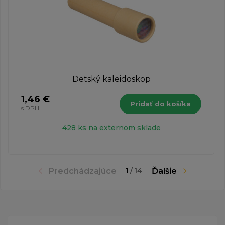
Detský kaleidoskop
1,46 €
Pridať do košíka
s DPH
428 ks na externom sklade
Predchádzajúce
Ďalšie
1
/
14