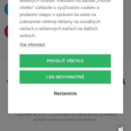
webových stránok. Kliknutím na tlačidlo „Povoliť
O novinkách píšeme
všetko“ súhlasíte s využívaním cookies a
na
Twitteri
predaním údajov o správaní na webe na
zobrazenie cielenej reklamy na sociálnych
Produkty Vám predstavujeme
sieťach a reklamných sieťach na ďalších
na
Youtube
weboch.
Viac informácií
POVOLIŤ VŠETKO
LEN NEVYHNUTNÉ
Nastavenia
Copyright © 2010 - 2026 snoper.sk Všetky práva vyhradené
eshop na mieru
vytvorilo
vibration.sk