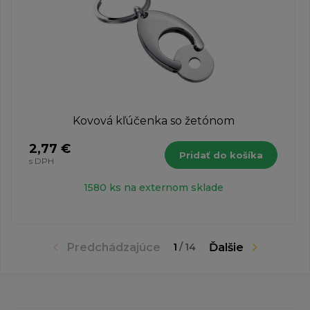
Kovová kľúčenka so žetónom
2,77 €
Pridať do košíka
s DPH
1580 ks na externom sklade
Predchádzajúce
Ďalšie
1
/
14