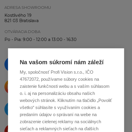
ADRESA SHOWROOMU
Kostlivého 19
821 03 Bratislava
OTVÁRACIA DOBA
Po - Pia: 9:00 - 12:00 a 13:00 - 16:30
Vzdelávajte se a sledujte nás
Na vašom súkromí nám záleží
na
Facebooku
My, spoločnosť Profi Vision s.r.o., IČO
47672072, používame súbory cookies na
Krásne produkty si priamo hovoria
zaistenie funkčnosti webu a s vaším súhlasom
o zdieľanie na
Instagrame
o. i. aj na personalizáciu obsahu našich
webových stránok. Kliknutím na tlačidlo „Povoliť
O novinkách píšeme
všetko“ súhlasíte s využívaním cookies a
na
Twitteri
predaním údajov o správaní na webe na
zobrazenie cielenej reklamy na sociálnych
Produkty Vám predstavujeme
sieťach a reklamných sieťach na ďalších