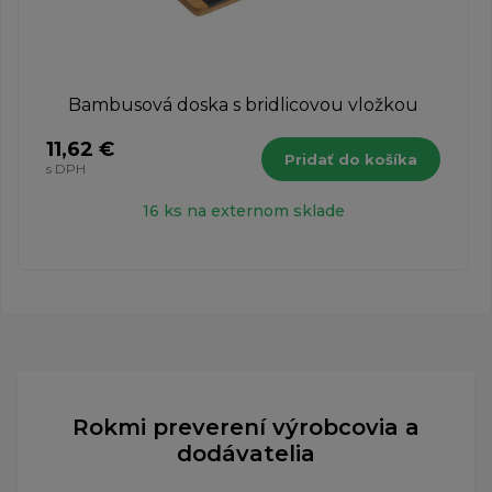
Bambusová doska s bridlicovou vložkou
11,62 €
Pridať do košíka
s DPH
16 ks na externom sklade
Rokmi preverení výrobcovia a
dodávatelia