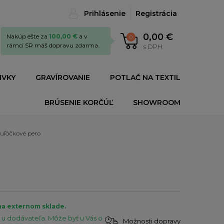
Prihlásenie
Registrácia
0,00 €
Nakúp ešte za
100,00 €
a v
0
rámci SR máš dopravu zdarma.
s DPH
IVKY
GRAVÍROVANIE
POTLAČ NA TEXTIL
BRÚSENIE KORČÚĽ
SHOWROOM
ľôčkové pero
na externom sklade.
u dodávateľa. Môže byť u Vás o
Možnosti dopravy