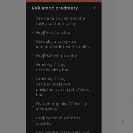
Reklamné predmety
Vak na telocvik|Nákupné
tašky, plátené tašky
Hry|Príslušenstvo
Ruksaky a tašky cez
rameno|Vodotesné vrecká
Hry|Plážové potreby
Hrnčeky, šálky,
džbány|Víno, bar
Hrnčeky, šálky,
džbány|Súpravy a
príslušenstvo na pitie|Víno,
bar
Bytové doplnky|Zápisníky
a priečinky
Hry|Športové a fitness
doplnky
Ekologické tašky|Nákupné