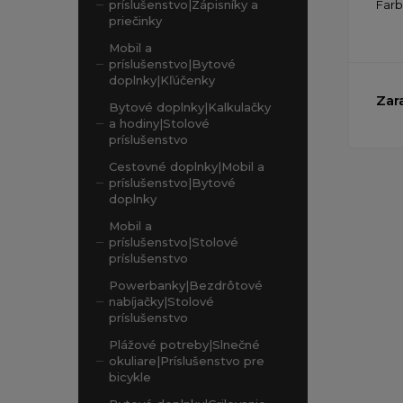
Far
príslušenstvo|Zápisníky a
priečinky
Mobil a
príslušenstvo|Bytové
doplnky|Kľúčenky
Zar
Bytové doplnky|Kalkulačky
a hodiny|Stolové
príslušenstvo
Cestovné doplnky|Mobil a
príslušenstvo|Bytové
doplnky
Mobil a
príslušenstvo|Stolové
príslušenstvo
Powerbanky|Bezdrôtové
nabíjačky|Stolové
príslušenstvo
Plážové potreby|Slnečné
okuliare|Príslušenstvo pre
bicykle