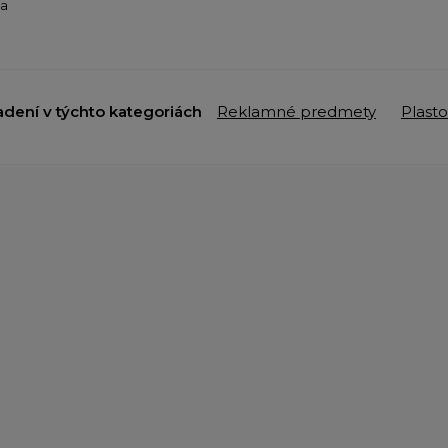
ba
adení v týchto kategoriách
Reklamné predmety
Plast