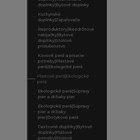
doplnky|Bytové doplnky
Kuchynské
doplnky|Zapaľovače
Reproduktory|Bezdrôtové
nabíjačky|Bytové
doplnky|Stolové
príslušenstvo
Kovové perá a písacie
potreby|Plastové
perá|Ekologické perá
Plastové perá|Ekologické
perá
Ekologické perá|Súpravy
pier a držiaky pier
Ekologické perá|Súpravy
pier a držiaky
pier|Dotykové perá
Cestovné doplnky|Bytové
doplnky|Plážové
potreby|Stolové