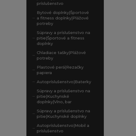
príslušenstvo
Bytové doplnky|Športové
a fitness doplnky|Plážové
potreby
Súpravy a príslušenstvo na
pitie|Športové a fitness
doplnky
Chladiace tašky|Plážové
potreby
Plastové perá|Rezačky
papiera
Autopríslušenstvo|Baterky
Súpravy a príslušenstvo na
pitie|Kuchynské
doplnky|Víno, bar
Súpravy a príslušenstvo na
pitie|Kuchynské doplnky
Autopríslušenstvo|Mobil a
príslušenstvo