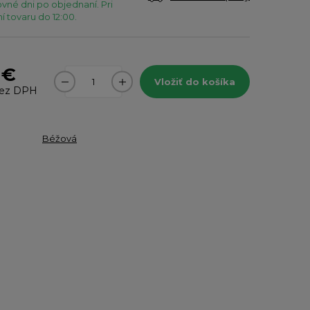
vné dni po objednaní. Pri
 tovaru do 12:00.
 €
Vložiť do košíka
ez DPH
Béžová