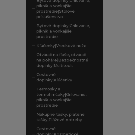
Bytové doplnky|Grilovanie,
piknik a vonkajšie
prostredie|Stolové
príslušenstvo
Bytové doplnky|Grilovanie,
piknik a vonkajšie
prostredie
Kľúčenky|Vreckové nože
Otvárač na fľaše, otvárač
na poháre|Bezpečnostné
doplnky|Multitools
Cestovné
doplnky|Kľúčenky
Termosky a
termohrnčeky|Grilovanie,
piknik a vonkajšie
prostredie
Nákupné tašky, plátené
tašky|Plážové potreby
Cestovné
doplnky|Kozmetické