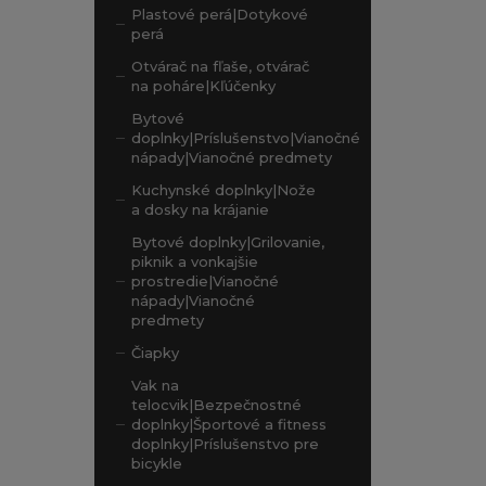
Plastové perá|Dotykové
perá
Otvárač na fľaše, otvárač
na poháre|Kľúčenky
Bytové
doplnky|Príslušenstvo|Vianočné
nápady|Vianočné predmety
Kuchynské doplnky|Nože
a dosky na krájanie
Bytové doplnky|Grilovanie,
piknik a vonkajšie
prostredie|Vianočné
nápady|Vianočné
predmety
Čiapky
Vak na
telocvik|Bezpečnostné
doplnky|Športové a fitness
doplnky|Príslušenstvo pre
bicykle