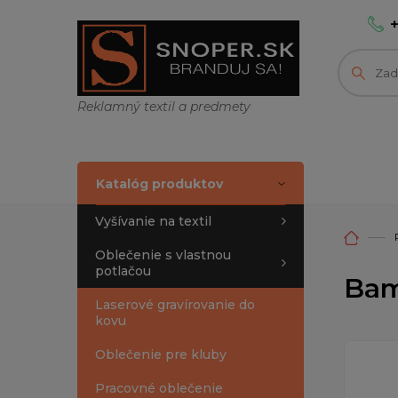
Reklamný textil a predmety
Katalóg produktov
Vyšívanie na textil
Oblečenie s vlastnou
potlačou
Bam
Laserové gravírovanie do
kovu
Oblečenie pre kluby
Pracovné oblečenie