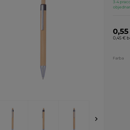
3-4 praco
objednaní
0,55
0,45 €
b
Farba