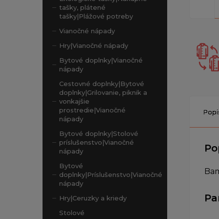
tašky, plátené
tašky|Plážové potreby
Vianočné nápady
Hry|Vianočné nápady
Bytové doplnky|Vianočné
nápady
Cestovné doplnky|Bytové
doplnky|Grilovanie, piknik a
vonkajšie
prostredie|Vianočné
Popi
nápady
Bytové doplnky|Stolové
príslušenstvo|Vianočné
Po
nápady
Bytové
Bam
doplnky|Príslušenstvo|Vianočné
nápady
Pa
Hry|Ceruzky a kriedy
Stolové