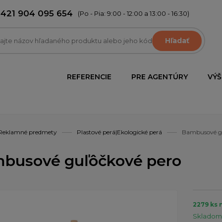
+421 904 095 654
(Po - Pia: 9:00 - 12:00 a 13:00 - 16:30)
Hľadať
REFERENCIE
PRE AGENTÚRY
VÝŠ
Reklamné predmety
Plastové perá|Ekologické perá
Bambusové gu
busové guľôčkové pero
2279 ks 
Skladom 