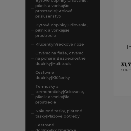
Bytové doplnky|Grilovanie,
piknik a vonkajšie
prostredie|Stolové
príslušenstvo
Bytové doplnky|Grilovanie,
piknik a vonkajšie
prostredie
Kľúčenky|Vreckové nože
I
Otvárač na fľaše, otvárač
na poháre|Bezpečnostné
doplnky|Multitools
31,
s DP
Cestovné
doplnky|Kľúčenky
Termosky a
termohrnčeky|Grilovanie,
piknik a vonkajšie
prostredie
Nákupné tašky, plátené
tašky|Plážové potreby
Cestovné
doplnky|Kozmetické