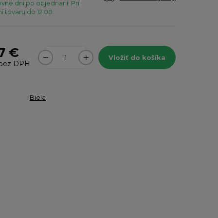
vné dni po objednaní. Pri
 tovaru do 12:00.
7 €
Vložiť do košíka
bez DPH
Biela