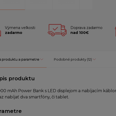
Výmena veľkosti
Doprava zadarmo
zadarmo
nad 100€
s produktu a parametre
Podobné produkty
(12)
pis produktu
000 mAh Power Bank s LED displejom a nabíjacím káb
az nabíjať dva smartfóny, či tablet.
rametre