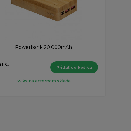
Powerbank 20 000mAh
31 €
30,3
Pridať do košíka
s DPH
35 ks na externom sklade