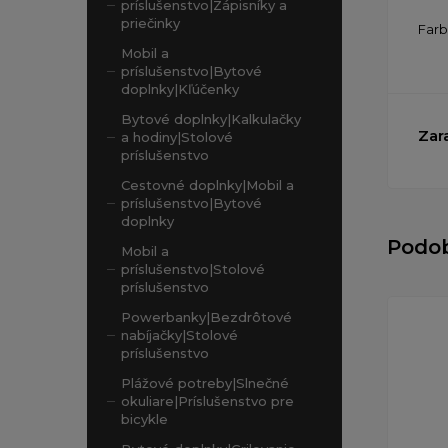
príslušenstvo|Zápisníky a
priečinky
Far
Mobil a
príslušenstvo|Bytové
doplnky|Kľúčenky
Bytové doplnky|Kalkulačky
Zar
a hodiny|Stolové
príslušenstvo
Cestovné doplnky|Mobil a
príslušenstvo|Bytové
doplnky
Podo
Mobil a
príslušenstvo|Stolové
príslušenstvo
Powerbanky|Bezdrôtové
nabíjačky|Stolové
príslušenstvo
Plážové potreby|Slnečné
okuliare|Príslušenstvo pre
bicykle