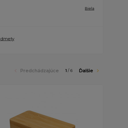
Biela
edmety
Predchádzajúce
Ďalšie
1
/
6