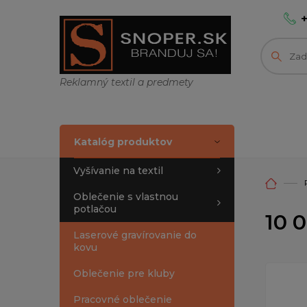
Reklamný textil a predmety
Katalóg produktov
Vyšívanie na textil
Oblečenie s vlastnou
potlačou
10 
Laserové gravírovanie do
kovu
Oblečenie pre kluby
Pracovné oblečenie