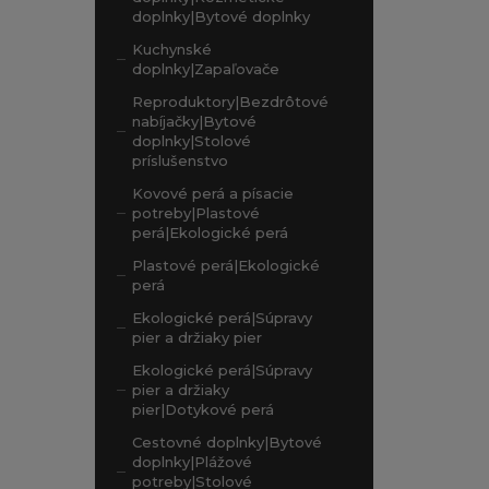
doplnky|Bytové doplnky
Kuchynské
doplnky|Zapaľovače
Reproduktory|Bezdrôtové
nabíjačky|Bytové
doplnky|Stolové
príslušenstvo
Kovové perá a písacie
potreby|Plastové
perá|Ekologické perá
Plastové perá|Ekologické
perá
Ekologické perá|Súpravy
pier a držiaky pier
Ekologické perá|Súpravy
pier a držiaky
pier|Dotykové perá
Cestovné doplnky|Bytové
doplnky|Plážové
potreby|Stolové