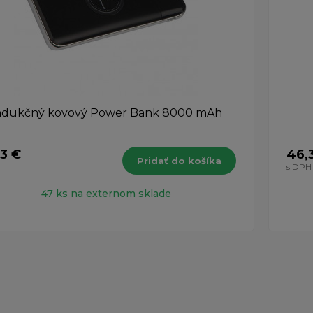
ndukčný kovový Power Bank 8000 mAh
73 €
46,
Pridať do košíka
H
s DPH
47 ks na externom sklade