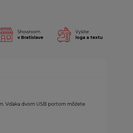
Showroom
Vyšitie
v Bratislave
loga a textu
lom. Vďaka dvom USB portom môžete