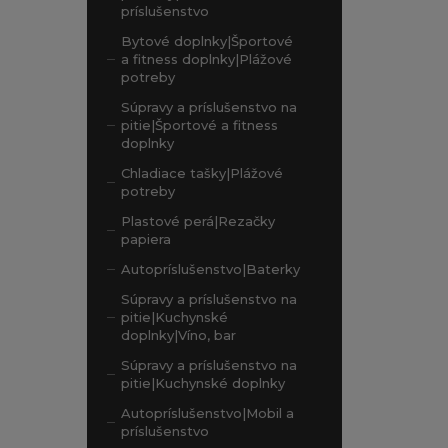
príslušenstvo
Bytové doplnky|Športové
a fitness doplnky|Plážové
potreby
Súpravy a príslušenstvo na
pitie|Športové a fitness
doplnky
Chladiace tašky|Plážové
potreby
Plastové perá|Rezačky
papiera
Autopríslušenstvo|Baterky
Súpravy a príslušenstvo na
pitie|Kuchynské
doplnky|Víno, bar
Súpravy a príslušenstvo na
pitie|Kuchynské doplnky
Autopríslušenstvo|Mobil a
príslušenstvo