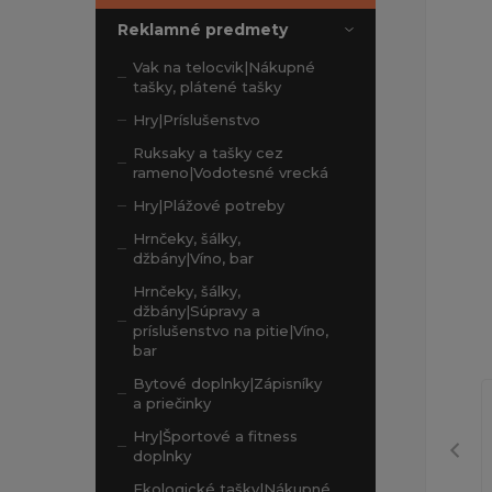
Reklamné predmety
Vak na telocvik|Nákupné
tašky, plátené tašky
Hry|Príslušenstvo
Ruksaky a tašky cez
rameno|Vodotesné vrecká
Hry|Plážové potreby
Hrnčeky, šálky,
džbány|Víno, bar
Hrnčeky, šálky,
džbány|Súpravy a
príslušenstvo na pitie|Víno,
bar
Bytové doplnky|Zápisníky
a priečinky
Hry|Športové a fitness
doplnky
Ekologické tašky|Nákupné