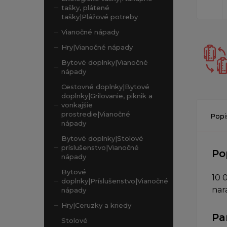
tašky, plátené
tašky|Plážové potreby
Vianočné nápady
Hry|Vianočné nápady
Bytové doplnky|Vianočné
nápady
Cestovné doplnky|Bytové
doplnky|Grilovanie, piknik a
vonkajšie
prostredie|Vianočné
Popi
nápady
Bytové doplnky|Stolové
príslušenstvo|Vianočné
Po
nápady
Bytové
10 
doplnky|Príslušenstvo|Vianočné
nar
nápady
Hry|Ceruzky a kriedy
Pa
Stolové