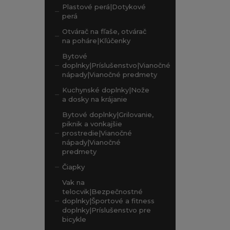
Plastové perá|Dotykové
perá
Otvárač na fľaše, otvárač
na poháre|Kľúčenky
Bytové
doplnky|Príslušenstvo|Vianočné
nápady|Vianočné predmety
Kuchynské doplnky|Nože
a dosky na krájanie
Bytové doplnky|Grilovanie,
piknik a vonkajšie
prostredie|Vianočné
nápady|Vianočné
predmety
Čiapky
Vak na
telocvik|Bezpečnostné
doplnky|Športové a fitness
doplnky|Príslušenstvo pre
bicykle