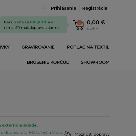
Prihlásenie
Registrácia
0,00 €
Nakúp ešte za
100,00 €
a v
0
rámci SR máš dopravu zdarma.
s DPH
IVKY
GRAVÍROVANIE
POTLAČ NA TEXTIL
BRÚSENIE KORČÚĽ
SHOWROOM
a externom sklade.
u dodávateľa. Môže byť u Vás o
Možnosti dopravy