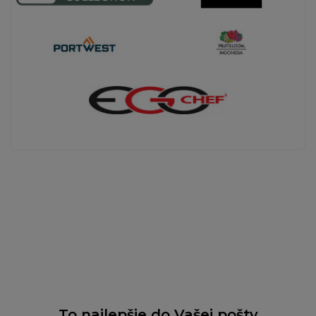
To najlepšie do Vašej pošty