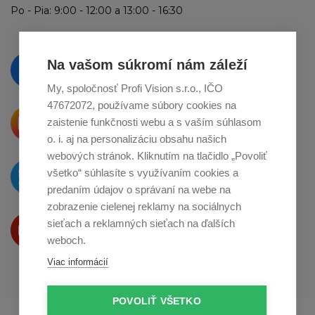
Po - Pia: 9:00 - 12:00 a 13:00 - 16:30
Vzdelávajte se a sledujte nás
Na vašom súkromí nám záleží
na
Facebooku
My, spoločnosť Profi Vision s.r.o., IČO
47672072, používame súbory cookies na
Krásne produkty si priamo hovoria
zaistenie funkčnosti webu a s vaším súhlasom
o zdieľanie na
Instagrame
o. i. aj na personalizáciu obsahu našich
webových stránok. Kliknutím na tlačidlo „Povoliť
O novinkách píšeme
všetko“ súhlasíte s využívaním cookies a
na
Twitteri
predaním údajov o správaní na webe na
zobrazenie cielenej reklamy na sociálnych
Produkty Vám predstavujeme
sieťach a reklamných sieťach na ďalších
na
Youtube
weboch.
Viac informácií
POVOLIŤ VŠETKO