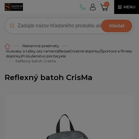
0
MENU
Hľadať
Reklamné predmety
Ruksaky a tašky cez rameno|Bezpečnostné doplnky|Športové a fitness
doplnky|Príslušenstvo pre bicykle
Reflexný batoh CrisMa
Reflexný batoh CrisMa