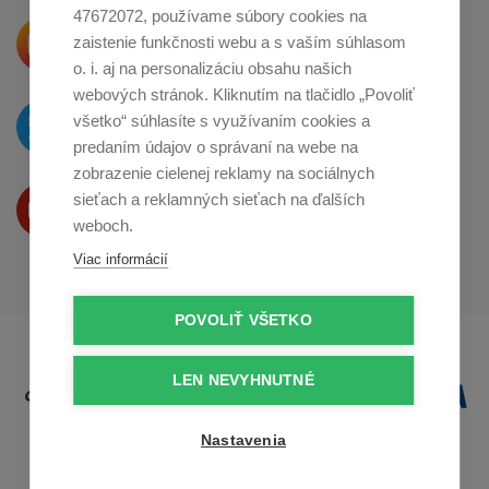
47672072, používame súbory cookies na
Krásne produkty si priamo hovoria
zaistenie funkčnosti webu a s vaším súhlasom
o zdieľanie na
Instagrame
o. i. aj na personalizáciu obsahu našich
webových stránok. Kliknutím na tlačidlo „Povoliť
O novinkách píšeme
všetko“ súhlasíte s využívaním cookies a
na
Twitteri
predaním údajov o správaní na webe na
zobrazenie cielenej reklamy na sociálnych
Produkty Vám predstavujeme
sieťach a reklamných sieťach na ďalších
na
Youtube
weboch.
Viac informácií
POVOLIŤ VŠETKO
LEN NEVYHNUTNÉ
Nastavenia