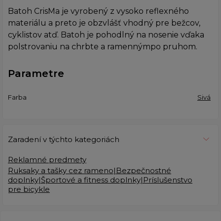
Batoh CrisMa je vyrobený z vysoko reflexného
materiálu a preto je obzvlášť vhodný pre bežcov,
cyklistov atď. Batoh je pohodlný na nosenie vďaka
polstrovaniu na chrbte a ramennýmpo pruhom.
Parametre
Farba
Sivá
Zaradení v týchto kategoriách
Reklamné predmety
Ruksaky a tašky cez rameno|Bezpečnostné
doplnky|Športové a fitness doplnky|Príslušenstvo
pre bicykle