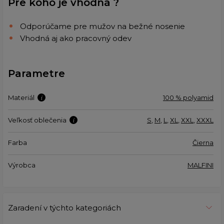
Pre koho je vhodná ?
Odporúčame pre mužov na bežné nosenie
Vhodná aj ako pracovný odev
Parametre
Materiál
100 % polyamid
Veľkosť oblečenia
S
,
M
,
L
,
XL
,
XXL
,
XXXL
Farba
Čierna
Výrobca
MALFINI
Zaradení v týchto kategoriách