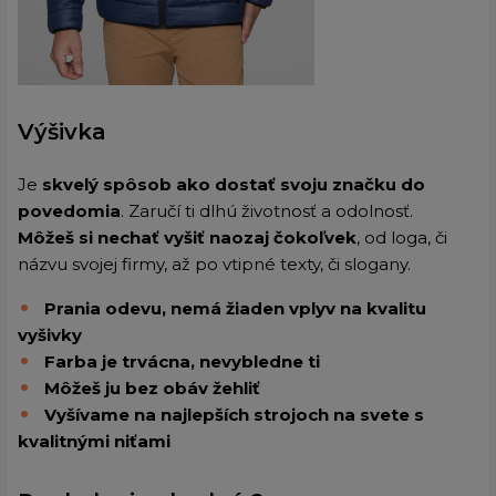
Výšivka
Je
skvelý spôsob ako dostať svoju značku do
povedomia
. Zaručí ti dlhú životnosť a odolnosť.
Môžeš si nechať vyšiť naozaj čokoľvek
, od loga, či
názvu svojej firmy, až po vtipné texty, či slogany.
Prania odevu, nemá žiaden vplyv na kvalitu
vyšivky
Farba je trvácna, nevybledne ti
Môžeš ju bez obáv žehliť
Vyšívame na najlepších strojoch na svete s
kvalitnými niťami