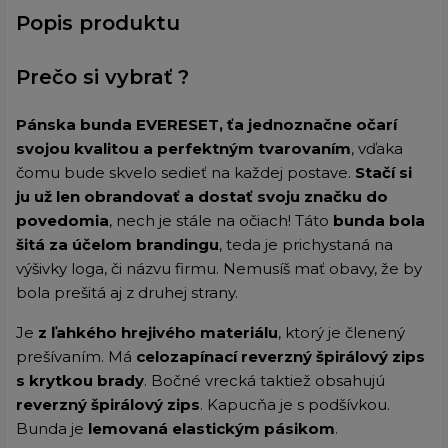
Popis produktu
Prečo si vybrať ?
Pánska bunda EVERESET, ťa jednoznačne očarí
svojou kvalitou a perfektným tvarovaním
, vďaka
čomu bude skvelo sedieť na každej postave.
Stačí si
ju už len obrandovať a dostať svoju značku do
povedomia
, nech je stále na očiach! Táto
bunda bola
šitá za účelom brandingu
, teda je prichystaná na
výšivky loga, či názvu firmu. Nemusíš mať obavy, že by
bola prešitá aj z druhej strany.
Je
z ľahkého hrejivého materiálu
, ktorý je členený
prešívaním. Má
celozapínací reverzný špirálový zips
s krytkou brady
. Bočné vrecká taktiež obsahujú
reverzný špirálový zips
. Kapucňa je s podšívkou.
Bunda je
lemovaná elastickým pásikom
.