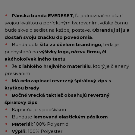
Pánska bunda EVERESET
, ťa jednoznačne očarí
svojou kvalitou a perfektným tvarovaním, vďaka čomu
bude skvelo sedieť na každej postave.
Obranduj si ju a
dostaň svoju značku do povedomia
.
Bunda bola
šitá za účelom brandingu
, teda je
prichystaná na
výšivky loga, názvu firmu, či
akéhokoľvek iného textu
Je
z ľahkého hrejivého materiálu
, ktorý je členený
prešívaním
Má celozapínací reverzný špirálový zips s
krytkou brady
Bočné vrecká taktiež obsahujú reverzný
špirálový zips
Kapucňa je s podšívkou
Bunda je
lemovaná elastickým pásikom
Materiál:
100% Polyamid
Výplň:
100% Polyester