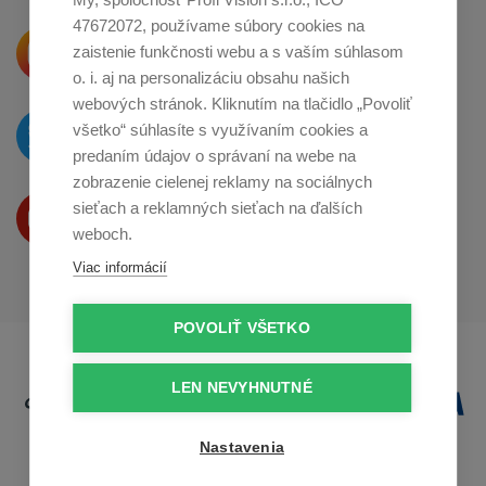
47672072, používame súbory cookies na
Krásne produkty si priamo hovoria
zaistenie funkčnosti webu a s vaším súhlasom
o zdieľanie na
Instagrame
o. i. aj na personalizáciu obsahu našich
webových stránok. Kliknutím na tlačidlo „Povoliť
O novinkách píšeme
všetko“ súhlasíte s využívaním cookies a
na
Twitteri
predaním údajov o správaní na webe na
zobrazenie cielenej reklamy na sociálnych
Produkty Vám predstavujeme
sieťach a reklamných sieťach na ďalších
na
Youtube
weboch.
Viac informácií
POVOLIŤ VŠETKO
LEN NEVYHNUTNÉ
Nastavenia