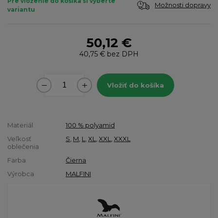
Pre vloženie do košíka si vyberte
Možnosti dopravy
variantu
50,12 €
40,75 €
bez DPH
Vložiť do košíka
Materiál
100 % polyamid
Veľkosť
S
,
M
,
L
,
XL
,
XXL
,
XXXL
oblečenia
Farba
Čierna
Výrobca
MALFINI