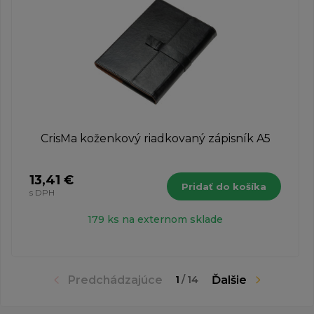
CrisMa koženkový riadkovaný zápisník A5
13,41 €
Pridať do košíka
s DPH
179 ks na externom sklade
Predchádzajúce
Ďalšie
1
/
14