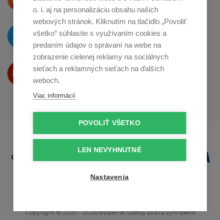
o zdieľanie na
Instagrame
o. i. aj na personalizáciu obsahu našich
webových stránok. Kliknutím na tlačidlo „Povoliť
O novinkách píšeme
všetko“ súhlasíte s využívaním cookies a
na
Twitteri
predaním údajov o správaní na webe na
zobrazenie cielenej reklamy na sociálnych
Produkty Vám predstavujeme
sieťach a reklamných sieťach na ďalších
na
Youtube
weboch.
Viac informácií
POVOLIŤ VŠETKO
LEN NEVYHNUTNÉ
Nastavenia
Copyright © 2010 - 2026 snoper.sk Všetky práva vyhradené