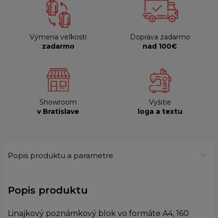
Výmena veľkosti
Doprava zadarmo
zadarmo
nad 100€
Showroom
Vyšitie
v Bratislave
loga a textu
Popis produktu a parametre
Popis produktu
Linajkový poznámkový blok vo formáte A4, 160