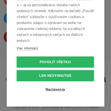
o zdieľanie na
Instagrame
o. i. aj na personalizáciu obsahu našich
webových stránok. Kliknutím na tlačidlo „Povoliť
O novinkách píšeme
všetko“ súhlasíte s využívaním cookies a
na
Twitteri
predaním údajov o správaní na webe na
zobrazenie cielenej reklamy na sociálnych
Produkty Vám predstavujeme
sieťach a reklamných sieťach na ďalších
na
Youtube
weboch.
Viac informácií
POVOLIŤ VŠETKO
LEN NEVYHNUTNÉ
Nastavenia
Copyright © 2010 - 2026 snoper.sk Všetky práva vyhradené