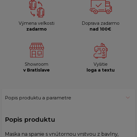
Výmena veľkosti
Doprava zadarmo
zadarmo
nad 100€
Showroom
Vyšitie
v Bratislave
loga a textu
Popis produktu a parametre
Popis produktu
Maska na spanie s vnútornou vrstvou z bavlny,