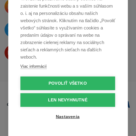
Krásne produkty si priamo hovoria
zaistenie funkčnosti webu a s vaším súhlasom
o zdieľanie na
Instagrame
o. i. aj na personalizáciu obsahu našich
webových stránok. Kliknutím na tlačidlo „Povoliť
O novinkách píšeme
všetko“ súhlasíte s využívaním cookies a
na
Twitteri
predaním údajov o správaní na webe na
zobrazenie cielenej reklamy na sociálnych
Produkty Vám predstavujeme
sieťach a reklamných sieťach na ďalších
na
Youtube
weboch.
Viac informácií
POVOLIŤ VŠETKO
LEN NEVYHNUTNÉ
Nastavenia