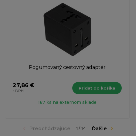
Pogumovaný cestovný adaptér
27,86 €
Pridať do košíka
s DPH
167 ks na externom sklade
Predchádzajúce
Ďalšie
1
/
14