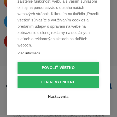
zaistenie funkčnosti webu a s vaším súhlasom
o zdieľanie na
Instagrame
o. i. aj na personalizáciu obsahu našich
webových stránok. Kliknutím na tlačidlo „Povoliť
O novinkách píšeme
všetko“ súhlasíte s využívaním cookies a
na
Twitteri
predaním údajov o správaní na webe na
zobrazenie cielenej reklamy na sociálnych
Produkty Vám predstavujeme
sieťach a reklamných sieťach na ďalších
na
Youtube
weboch.
Viac informácií
POVOLIŤ VŠETKO
LEN NEVYHNUTNÉ
Nastavenia
Copyright © 2010 - 2026 snoper.sk Všetky práva vyhradené