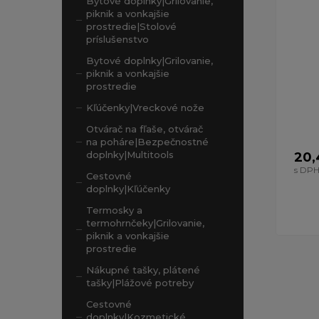
Bytové doplnky|Grilovanie,
piknik a vonkajšie
prostredie|Stolové
príslušenstvo
Bytové doplnky|Grilovanie,
piknik a vonkajšie
prostredie
Kľúčenky|Vreckové nože
Otvárač na fľaše, otvárač
na poháre|Bezpečnostné
doplnky|Multitools
20,
s DP
Cestovné
doplnky|Kľúčenky
Termosky a
termohrnčeky|Grilovanie,
piknik a vonkajšie
prostredie
Nákupné tašky, plátené
tašky|Plážové potreby
Cestovné
doplnky|Kozmetické