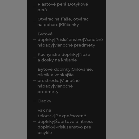
Plastové perá|Dotykové
perá
Otvárač na fľaše, otvárač
na poháre|Kľúčenky
Bytové
doplnky|Príslušenstvo|Vianočné
nápady|Vianočné predmety
Kuchynské doplnky|Nože
a dosky na krájanie
Bytové doplnky|Grilovanie,
piknik a vonkajšie
prostredie|Vianočné
nápady|Vianočné
predmety
Čiapky
Vak na
telocvik|Bezpečnostné
doplnky|Športové a fitness
doplnky|Príslušenstvo pre
bicykle