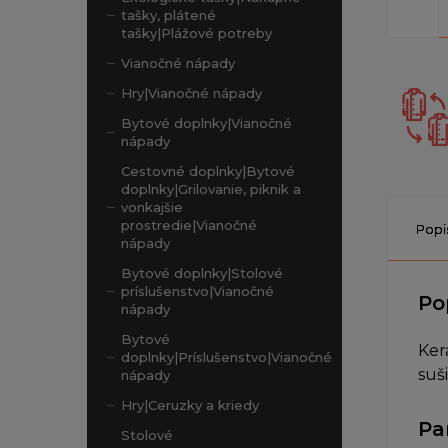
tašky, plátené
tašky|Plážové potreby
Vianočné nápady
Hry|Vianočné nápady
Bytové doplnky|Vianočné
nápady
Cestovné doplnky|Bytové
doplnky|Grilovanie, piknik a
vonkajšie
prostredie|Vianočné
Popi
nápady
Bytové doplnky|Stolové
príslušenstvo|Vianočné
Po
nápady
Bytové
Ker
doplnky|Príslušenstvo|Vianočné
suš
nápady
Hry|Ceruzky a kriedy
Pa
Stolové