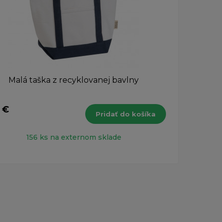
Malá taška z recyklovanej bavlny
Nere
 €
35,1
Pridať do košíka
s DPH
156 ks na externom sklade