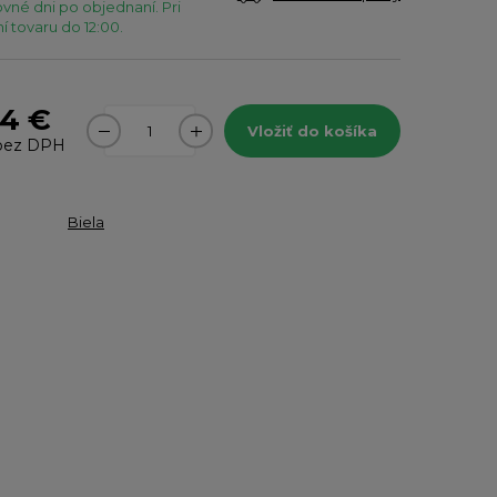
vné dni po objednaní. Pri
 tovaru do 12:00.
54 €
Vložiť do košíka
ez DPH
Biela