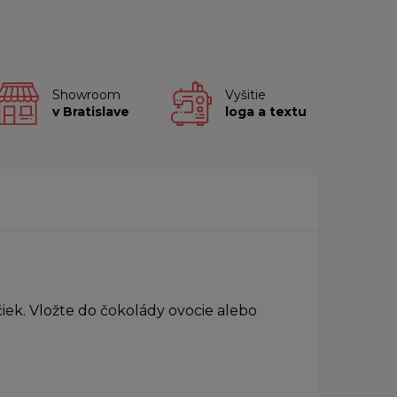
Showroom
Vyšitie
v Bratislave
loga a textu
iek. Vložte do čokolády ovocie alebo