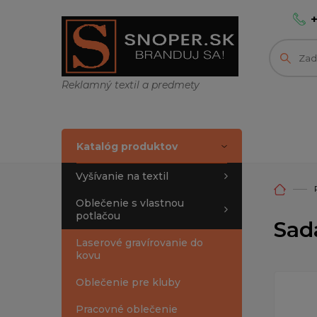
Reklamný textil a predmety
Katalóg produktov
Vyšívanie na textil
Oblečenie s vlastnou
potlačou
Sad
Laserové gravírovanie do
kovu
Oblečenie pre kluby
Pracovné oblečenie