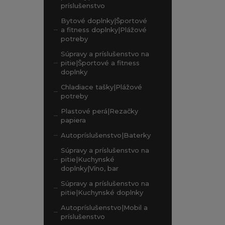
príslušenstvo
Bytové doplnky|Športové
a fitness doplnky|Plážové
potreby
Súpravy a príslušenstvo na
pitie|Športové a fitness
doplnky
Chladiace tašky|Plážové
potreby
Plastové perá|Rezačky
papiera
Autopríslušenstvo|Baterky
Súpravy a príslušenstvo na
pitie|Kuchynské
doplnky|Víno, bar
Súpravy a príslušenstvo na
pitie|Kuchynské doplnky
Autopríslušenstvo|Mobil a
príslušenstvo