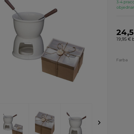
3-4 praco
objednaní
24,
19,95 €
b
Farba