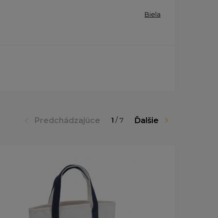
Biela
Predchádzajúce
Ďalšie
1
/
7