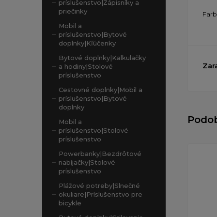
príslušenstvo|Zápisníky a
priečinky
Far
Mobil a
príslušenstvo|Bytové
doplnky|Kľúčenky
Bytové doplnky|Kalkulačky
Zar
a hodiny|Stolové
príslušenstvo
Cestovné doplnky|Mobil a
príslušenstvo|Bytové
doplnky
Podo
Mobil a
príslušenstvo|Stolové
príslušenstvo
Powerbanky|Bezdrôtové
nabíjačky|Stolové
príslušenstvo
Plážové potreby|Slnečné
okuliare|Príslušenstvo pre
bicykle