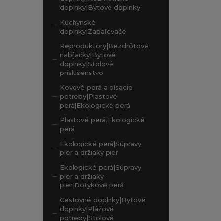
doplnky|Bytové doplnky
Kuchynské
doplnky|Zapaľovače
Reproduktory|Bezdrôtové
nabíjačky|Bytové
doplnky|Stolové
príslušenstvo
Kovové perá a písacie
potreby|Plastové
perá|Ekologické perá
Plastové perá|Ekologické
perá
Ekologické perá|Súpravy
pier a držiaky pier
Ekologické perá|Súpravy
pier a držiaky
pier|Dotykové perá
Cestovné doplnky|Bytové
doplnky|Plážové
potreby|Stolové