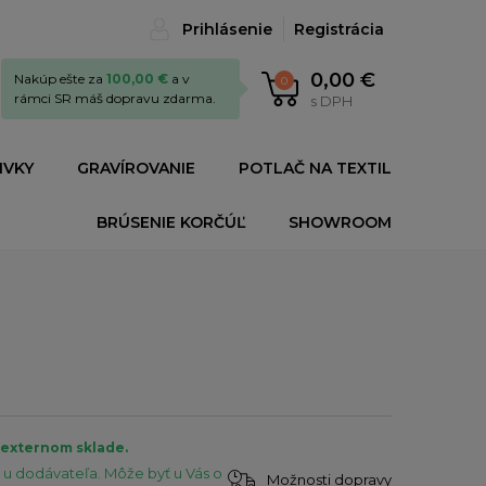
Prihlásenie
Registrácia
0,00 €
Nakúp ešte za
100,00 €
a v
0
rámci SR máš dopravu zdarma.
s DPH
IVKY
GRAVÍROVANIE
POTLAČ NA TEXTIL
BRÚSENIE KORČÚĽ
SHOWROOM
a externom sklade.
u dodávateľa. Môže byť u Vás o
Možnosti dopravy