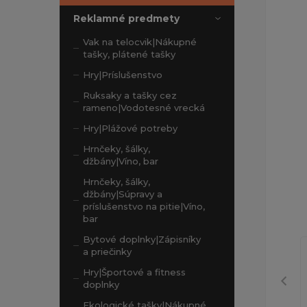
Reklamné predmety
Vak na telocvik|Nákupné
tašky, plátené tašky
Hry|Príslušenstvo
Ruksaky a tašky cez
rameno|Vodotesné vrecká
Hry|Plážové potreby
Hrnčeky, šálky,
džbány|Víno, bar
Hrnčeky, šálky,
džbány|Súpravy a
príslušenstvo na pitie|Víno,
bar
Bytové doplnky|Zápisníky
a priečinky
Hry|Športové a fitness
doplnky
Ekologické tašky|Nákupné