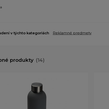
ba
adení v týchto kategoriách
Reklamné predmety
bné produkty
(14)