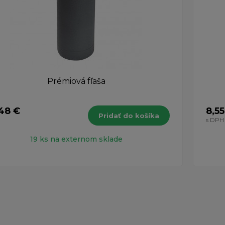
Prémiová fľaša
48 €
8,55
Pridať do košíka
H
s DPH
19 ks na externom sklade