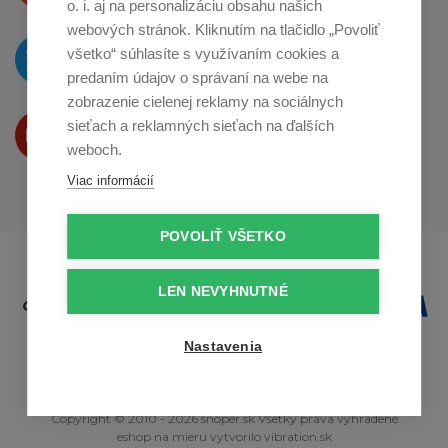
o. i. aj na personalizáciu obsahu našich
webových stránok. Kliknutím na tlačidlo „Povoliť
O novinkách píšeme
všetko“ súhlasíte s využívaním cookies a
na
Twitteri
predaním údajov o správaní na webe na
zobrazenie cielenej reklamy na sociálnych
Produkty Vám predstavujeme
sieťach a reklamných sieťach na ďalších
na
Youtube
weboch.
Viac informácií
POVOLIŤ VŠETKO
LEN NEVYHNUTNÉ
Nastavenia
Copyright © 2010 - 2026 snoper.sk Všetky práva vyhradené
eshop na mieru
vytvorilo
vibration.sk