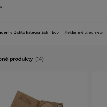
ba
adení v týchto kategoriách
Eco
Reklamné predmety
bné produkty
(14)