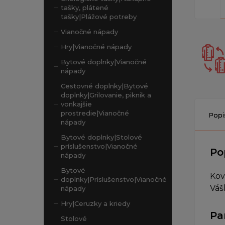
tašky, plátené
tašky|Plážové potreby
Vianočné nápady
Hry|Vianočné nápady
Bytové doplnky|Vianočné
nápady
Cestovné doplnky|Bytové
doplnky|Grilovanie, piknik a
vonkajšie
prostredie|Vianočné
Popi
nápady
Bytové doplnky|Stolové
príslušenstvo|Vianočné
Po
nápady
Bytové
Kov
doplnky|Príslušenstvo|Vianočné
Váš
nápady
Hry|Ceruzky a kriedy
Pa
Stolové