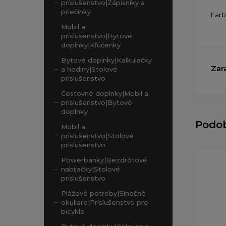
príslušenstvo|Zápisníky a
priečinky
Far
Mobil a
príslušenstvo|Bytové
doplnky|Kľúčenky
Bytové doplnky|Kalkulačky
Zar
a hodiny|Stolové
príslušenstvo
Cestovné doplnky|Mobil a
príslušenstvo|Bytové
doplnky
Podo
Mobil a
príslušenstvo|Stolové
príslušenstvo
Powerbanky|Bezdrôtové
nabíjačky|Stolové
príslušenstvo
Plážové potreby|Slnečné
okuliare|Príslušenstvo pre
bicykle