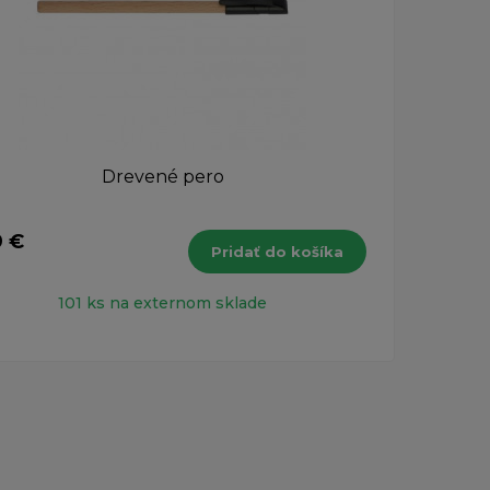
Drevené pero
Blue
9 €
38,6
Pridať do košíka
s DPH
101 ks na externom sklade