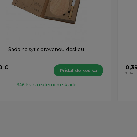
Sada na syr s drevenou doskou
10 €
0,3
Pridať do košíka
H
s DPH
346 ks na externom sklade