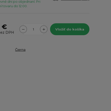
vné dni po objednaní. Pri
 tovaru do 12:00.
1 €
Vložiť do košíka
ez DPH
Čierna