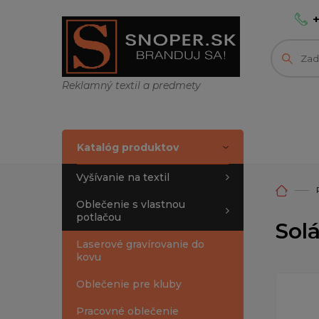
Reklamný textil a predmety
Katalóg produktov
Vyšívanie na textil
Oblečenie s vlastnou
potlačou
Sol
Laserové gravírovanie do
kovu
Oblečenie pre kluby
Pracovné oblečenie