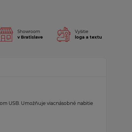
Showroom
Vyšitie
v Bratislave
loga a textu
om USB. Umožňuje viacnásobné nabitie