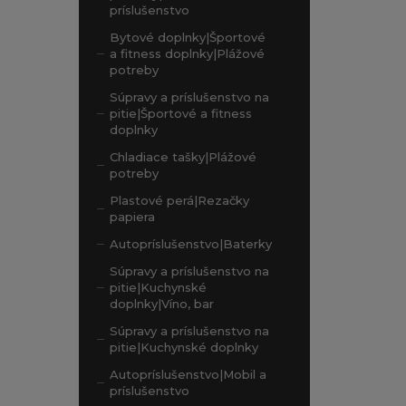
príslušenstvo
Bytové doplnky|Športové
a fitness doplnky|Plážové
potreby
Súpravy a príslušenstvo na
pitie|Športové a fitness
doplnky
Chladiace tašky|Plážové
potreby
Plastové perá|Rezačky
papiera
Autopríslušenstvo|Baterky
Súpravy a príslušenstvo na
pitie|Kuchynské
doplnky|Víno, bar
Súpravy a príslušenstvo na
pitie|Kuchynské doplnky
Autopríslušenstvo|Mobil a
príslušenstvo