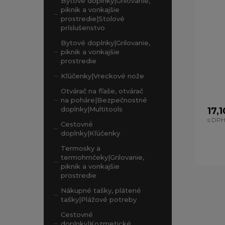
Bytové doplnky|Grilovanie,
piknik a vonkajšie
prostredie|Stolové
príslušenstvo
Bytové doplnky|Grilovanie,
piknik a vonkajšie
prostredie
Kľúčenky|Vreckové nože
Otvárač na fľaše, otvárač
na poháre|Bezpečnostné
doplnky|Multitools
17,
s DP
Cestovné
doplnky|Kľúčenky
Termosky a
termohrnčeky|Grilovanie,
piknik a vonkajšie
prostredie
Nákupné tašky, plátené
tašky|Plážové potreby
Cestovné
doplnky|Kozmetické