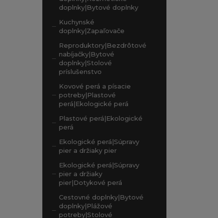
doplnky|Bytové doplnky
Kuchynské
doplnky|Zapaľovače
Reproduktory|Bezdrôtové
nabíjačky|Bytové
doplnky|Stolové
príslušenstvo
Kovové perá a písacie
potreby|Plastové
perá|Ekologické perá
Plastové perá|Ekologické
perá
Ekologické perá|Súpravy
pier a držiaky pier
Ekologické perá|Súpravy
pier a držiaky
pier|Dotykové perá
Cestovné doplnky|Bytové
doplnky|Plážové
potreby|Stolové