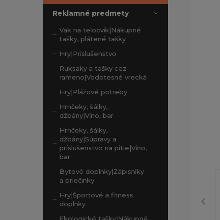
Reklamné predmety
Vak na telocvik|Nákupné
tašky, plátené tašky
Hry|Príslušenstvo
Ruksaky a tašky cez
rameno|Vodotesné vrecká
Hry|Plážové potreby
Hrnčeky, šálky,
džbány|Víno, bar
Hrnčeky, šálky,
džbány|Súpravy a
príslušenstvo na pitie|Víno,
bar
Bytové doplnky|Zápisníky
a priečinky
Hry|Športové a fitness
doplnky
Ekologické tašky|Nákupné