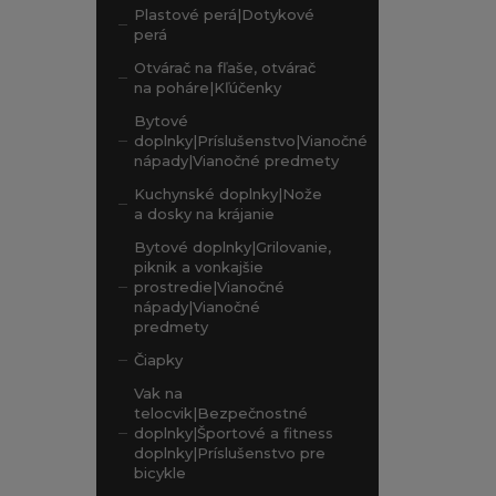
Plastové perá|Dotykové
perá
Otvárač na fľaše, otvárač
na poháre|Kľúčenky
Bytové
doplnky|Príslušenstvo|Vianočné
nápady|Vianočné predmety
Kuchynské doplnky|Nože
a dosky na krájanie
Bytové doplnky|Grilovanie,
piknik a vonkajšie
prostredie|Vianočné
nápady|Vianočné
predmety
Čiapky
Vak na
telocvik|Bezpečnostné
doplnky|Športové a fitness
doplnky|Príslušenstvo pre
bicykle