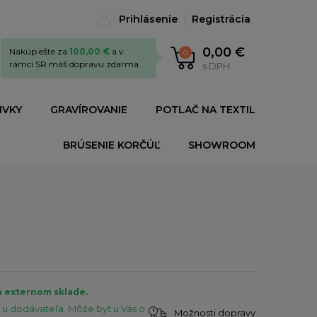
Prihlásenie
Registrácia
0,00 €
Nakúp ešte za
100,00 €
a v
0
rámci SR máš dopravu zdarma.
s DPH
IVKY
GRAVÍROVANIE
POTLAČ NA TEXTIL
BRÚSENIE KORČÚĽ
SHOWROOM
a externom sklade.
u dodávateľa. Môže byť u Vás o
Možnosti dopravy