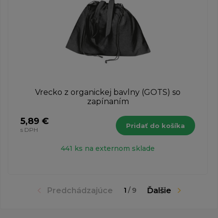
Vrecko z organickej bavlny (GOTS) so
zapínaním
5,89 €
Pridať do košíka
s DPH
441 ks na externom sklade
Predchádzajúce
Ďalšie
1
/
9