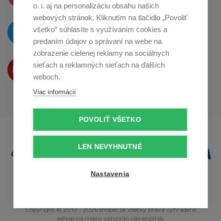
o. i. aj na personalizáciu obsahu našich
webových stránok. Kliknutím na tlačidlo „Povoliť
O novinkách píšeme
všetko“ súhlasíte s využívaním cookies a
na
Twitteri
predaním údajov o správaní na webe na
zobrazenie cielenej reklamy na sociálnych
Produkty Vám predstavujeme
sieťach a reklamných sieťach na ďalších
na
Youtube
weboch.
Viac informácií
POVOLIŤ VŠETKO
LEN NEVYHNUTNÉ
Nastavenia
Copyright © 2010 - 2026 snoper.sk Všetky práva vyhradené
eshop na mieru
vytvorilo
vibration.sk