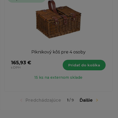
Piknikový kôš pre 4 osoby
165,93 €
Pridať do košíka
s DPH
15 ks na externom sklade
Predchádzajúce
Ďalšie
1
/
9