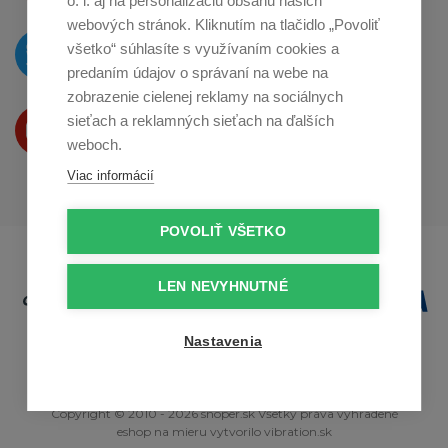
o. i. aj na personalizáciu obsahu našich
webových stránok. Kliknutím na tlačidlo „Povoliť
O novinkách píšeme
všetko“ súhlasíte s využívaním cookies a
na
Twitteri
predaním údajov o správaní na webe na
zobrazenie cielenej reklamy na sociálnych
Produkty Vám predstavujeme
sieťach a reklamných sieťach na ďalších
na
Youtube
weboch.
Viac informácií
POVOLIŤ VŠETKO
LEN NEVYHNUTNÉ
Nastavenia
Copyright © 2010 - 2026 snoper.sk Všetky práva vyhradené
eshop na mieru
vytvorilo
vibration.sk