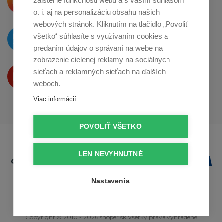
zaistenie funkčnosti webu a s vaším súhlasom
o zdieľanie na
Instagrame
o. i. aj na personalizáciu obsahu našich
webových stránok. Kliknutím na tlačidlo „Povoliť
O novinkách píšeme
všetko“ súhlasíte s využívaním cookies a
na
Twitteri
predaním údajov o správaní na webe na
zobrazenie cielenej reklamy na sociálnych
Produkty Vám predstavujeme
sieťach a reklamných sieťach na ďalších
na
Youtube
weboch.
Viac informácií
POVOLIŤ VŠETKO
LEN NEVYHNUTNÉ
Nastavenia
Copyright © 2010 - 2026 snoper.sk Všetky práva vyhradené