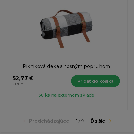
Pikniková deka s nosným popruhom
52,77 €
Pridať do košíka
s DPH
38 ks na externom sklade
Predchádzajúce
Ďalšie
1
/
9