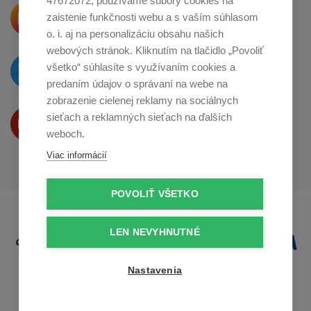
47672072, používame súbory cookies na
Krásne produkty si priamo hovoria
zaistenie funkčnosti webu a s vaším súhlasom
o zdieľanie na
Instagrame
o. i. aj na personalizáciu obsahu našich
webových stránok. Kliknutím na tlačidlo „Povoliť
O novinkách píšeme
všetko“ súhlasíte s využívaním cookies a
na
Twitteri
predaním údajov o správaní na webe na
zobrazenie cielenej reklamy na sociálnych
Produkty Vám predstavujeme
sieťach a reklamných sieťach na ďalších
na
Youtube
weboch.
Viac informácií
POVOLIŤ VŠETKO
LEN NEVYHNUTNÉ
Nastavenia