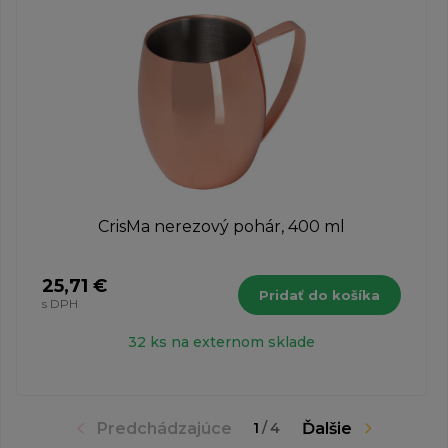
CrisMa nerezový pohár, 400 ml
25,71 €
Pridať do košíka
s DPH
32 ks na externom sklade
Predchádzajúce
Ďalšie
1
/
4