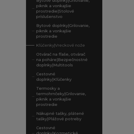
Bytové doplnky|Grilovanie,
piknik a vonkajšie
prostredie|Stolové
príslušenstvo
Bytové doplnky|Grilovanie,
piknik a vonkajšie
prostredie
Kľúčenky|Vreckové nože
Otvárač na fľaše, otvárač
na poháre|Bezpečnostné
doplnky|Multitools
Cestovné
doplnky|Kľúčenky
Termosky a
termohrnčeky|Grilovanie,
piknik a vonkajšie
prostredie
Nákupné tašky, plátené
tašky|Plážové potreby
Cestovné
doplnky|Kozmetické