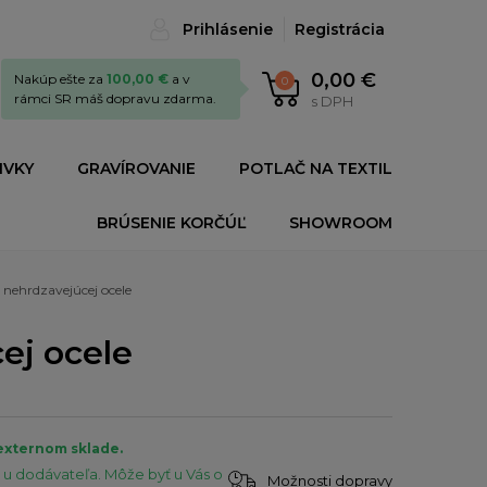
Prihlásenie
Registrácia
0,00 €
Nakúp ešte za
100,00 €
a v
0
rámci SR máš dopravu zdarma.
s DPH
IVKY
GRAVÍROVANIE
POTLAČ NA TEXTIL
BRÚSENIE KORČÚĽ
SHOWROOM
 nehrdzavejúcej ocele
ej ocele
 externom sklade.
u dodávateľa. Môže byť u Vás o
Možnosti dopravy