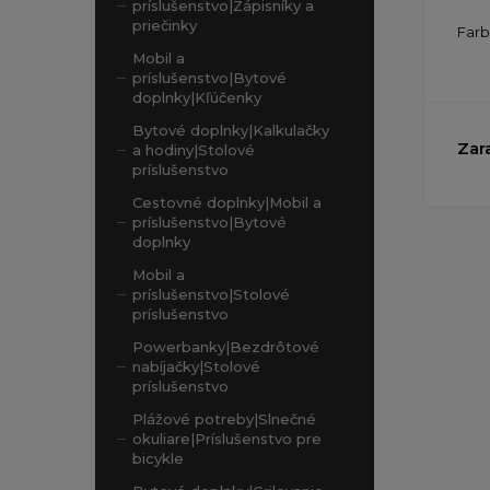
príslušenstvo|Zápisníky a
priečinky
Far
Mobil a
príslušenstvo|Bytové
doplnky|Kľúčenky
Bytové doplnky|Kalkulačky
Zar
a hodiny|Stolové
príslušenstvo
Cestovné doplnky|Mobil a
príslušenstvo|Bytové
doplnky
Mobil a
príslušenstvo|Stolové
príslušenstvo
Powerbanky|Bezdrôtové
nabíjačky|Stolové
príslušenstvo
Plážové potreby|Slnečné
okuliare|Príslušenstvo pre
bicykle