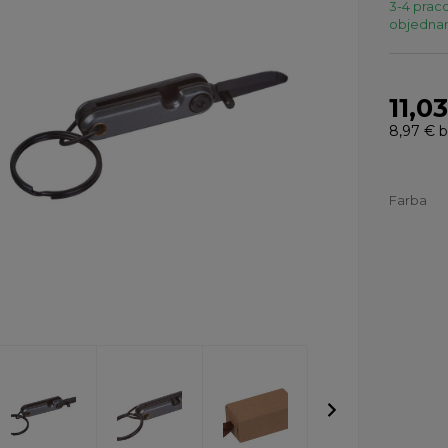
3-4 praco
objednaní
11,0
8,97 €
b
Farba