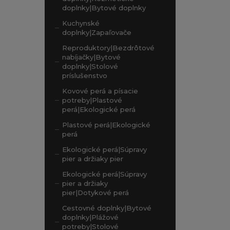
doplnky|Bytové doplnky
Kuchynské
doplnky|Zapaľovače
Reproduktory|Bezdrôtové
nabíjačky|Bytové
doplnky|Stolové
príslušenstvo
Kovové perá a písacie
potreby|Plastové
perá|Ekologické perá
Plastové perá|Ekologické
perá
Ekologické perá|Súpravy
pier a držiaky pier
Ekologické perá|Súpravy
pier a držiaky
pier|Dotykové perá
Cestovné doplnky|Bytové
doplnky|Plážové
potreby|Stolové