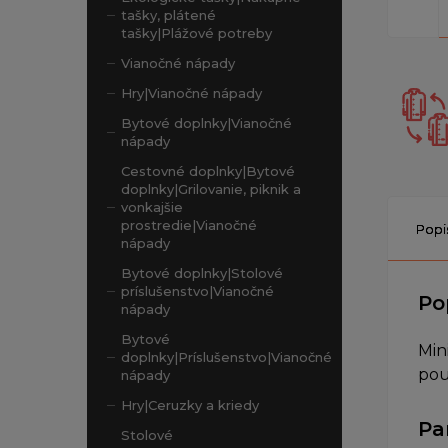
tašky, plátené
tašky|Plážové potreby
Vianočné nápady
Hry|Vianočné nápady
Bytové doplnky|Vianočné
nápady
Cestovné doplnky|Bytové
doplnky|Grilovanie, piknik a
vonkajšie
prostredie|Vianočné
Popi
nápady
Bytové doplnky|Stolové
príslušenstvo|Vianočné
Po
nápady
Bytové
Min
doplnky|Príslušenstvo|Vianočné
pou
nápady
Hry|Ceruzky a kriedy
Pa
Stolové