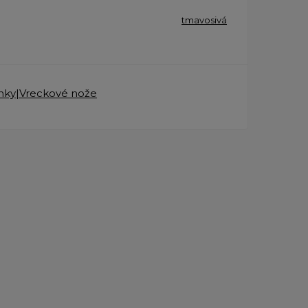
tmavosivá
nky|Vreckové nože