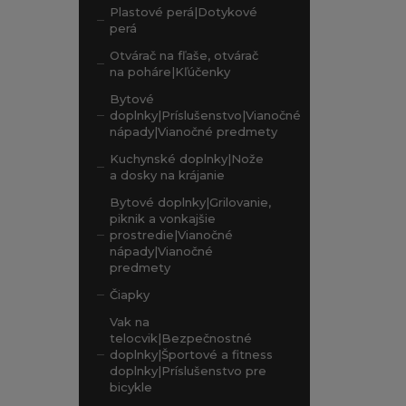
Plastové perá|Dotykové
perá
Otvárač na fľaše, otvárač
na poháre|Kľúčenky
Bytové
doplnky|Príslušenstvo|Vianočné
nápady|Vianočné predmety
Kuchynské doplnky|Nože
a dosky na krájanie
Bytové doplnky|Grilovanie,
piknik a vonkajšie
prostredie|Vianočné
nápady|Vianočné
predmety
Čiapky
Vak na
telocvik|Bezpečnostné
doplnky|Športové a fitness
doplnky|Príslušenstvo pre
bicykle