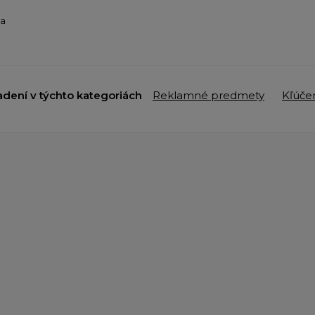
ba
adení v týchto kategoriách
Reklamné predmety
Kľúče