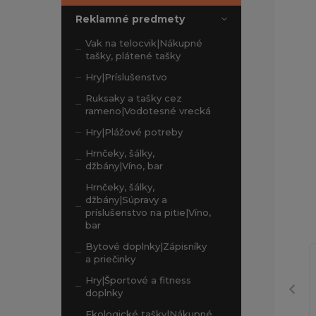
Reklamné predmety
Vak na telocvik|Nákupné
tašky, plátené tašky
Hry|Príslušenstvo
Ruksaky a tašky cez
rameno|Vodotesné vrecká
Hry|Plážové potreby
Hrnčeky, šálky,
džbány|Víno, bar
Hrnčeky, šálky,
džbány|Súpravy a
príslušenstvo na pitie|Víno,
bar
Bytové doplnky|Zápisníky
a priečinky
Hry|Športové a fitness
doplnky
Ekologické tašky|Nákupné