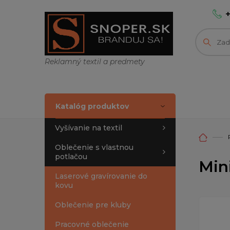
Reklamný textil a predmety
Katalóg produktov
Vyšívanie na textil
Oblečenie s vlastnou
potlačou
Min
Laserové gravírovanie do
kovu
Oblečenie pre kluby
Pracovné oblečenie