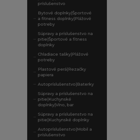
príslušenstvo
Bytové doplnky|Športové
a fitness doplnky|Plážové
potreby
Súpravy a príslušenstvo na
pitie|Športové a fitness
doplnky
Chladiace tašky|Plážové
potreby
Plastové perá|Rezačky
papiera
Autopríslušenstvo|Baterky
Súpravy a príslušenstvo na
pitie|Kuchynské
doplnky|Víno, bar
Súpravy a príslušenstvo na
pitie|Kuchynské doplnky
Autopríslušenstvo|Mobil a
príslušenstvo