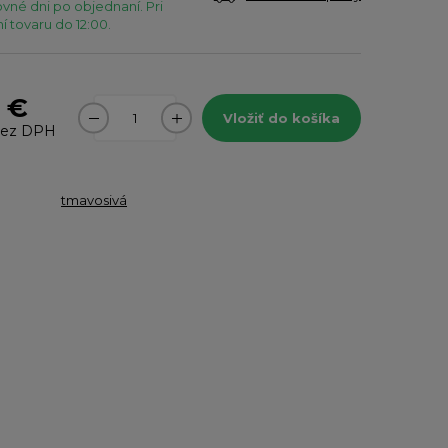
vné dni po objednaní. Pri
 tovaru do 12:00.
3 €
Vložiť do košíka
ez DPH
tmavosivá