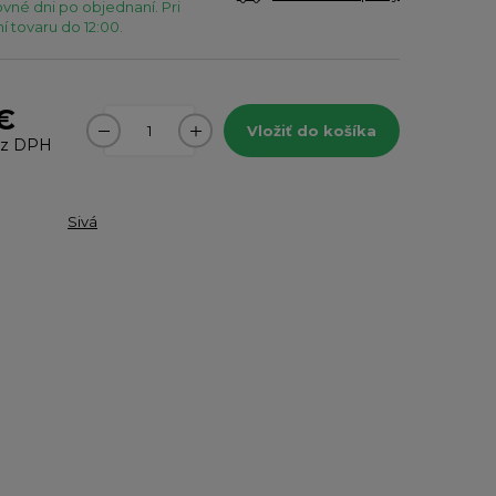
vné dni po objednaní. Pri
 tovaru do 12:00.
 €
Vložiť do košíka
z DPH
Sivá