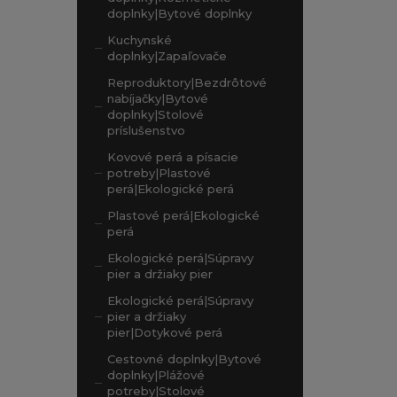
doplnky|Bytové doplnky
Kuchynské
doplnky|Zapaľovače
Reproduktory|Bezdrôtové
nabíjačky|Bytové
doplnky|Stolové
príslušenstvo
Kovové perá a písacie
potreby|Plastové
perá|Ekologické perá
Plastové perá|Ekologické
perá
Ekologické perá|Súpravy
pier a držiaky pier
Ekologické perá|Súpravy
pier a držiaky
pier|Dotykové perá
Cestovné doplnky|Bytové
doplnky|Plážové
potreby|Stolové