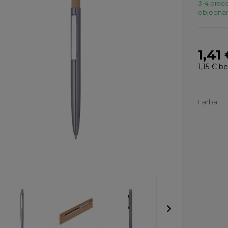
3-4 praco
objednaní
1,41
1,15 €
be
Farba