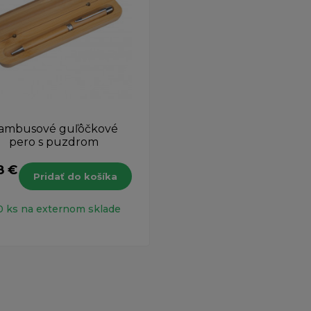
ambusové guľôčkové
pero s puzdrom
8 €
Pridať do košíka
H
0 ks na externom sklade