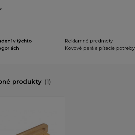
ba
adení v týchto
Reklamné predmety
egoriách
Kovové perá a písacie potreby
bné produkty
(1)