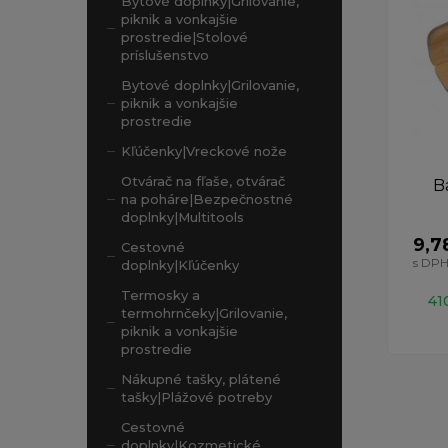
Bytové doplnky|Grilovanie,
piknik a vonkajšie
prostredie|Stolové
príslušenstvo
Bytové doplnky|Grilovanie,
piknik a vonkajšie
prostredie
Kľúčenky|Vreckové nože
Otvárač na fľaše, otvárač
B
na poháre|Bezpečnostné
doplnky|Multitools
9,7
Cestovné
s DP
doplnky|Kľúčenky
Termosky a
41
termohrnčeky|Grilovanie,
piknik a vonkajšie
prostredie
Nákupné tašky, plátené
tašky|Plážové potreby
Cestovné
doplnky|Kozmetické