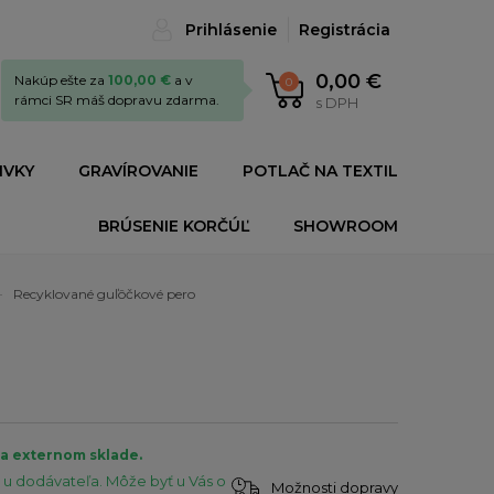
Prihlásenie
Registrácia
0,00 €
Nakúp ešte za
100,00 €
a v
0
rámci SR máš dopravu zdarma.
s DPH
IVKY
GRAVÍROVANIE
POTLAČ NA TEXTIL
BRÚSENIE KORČÚĽ
SHOWROOM
Recyklované guľôčkové pero
na externom sklade.
u dodávateľa. Môže byť u Vás o
Možnosti dopravy