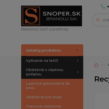
Reklamný textil a predmety
Katalóg produktov
Vyšívanie na textil
Oblečenie s vlastnou
potlačou
Rec
Laserové gravírovanie do
kovu
Oblečenie pre kluby
Pracovné oblečenie