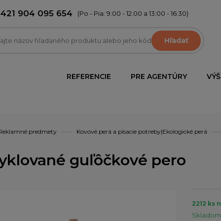
+421 904 095 654
(Po - Pia: 9:00 - 12:00 a 13:00 - 16:30)
Hľadať
REFERENCIE
PRE AGENTÚRY
VÝŠ
Reklamné predmety
Kovové perá a písacie potreby|Ekologické perá
yklované guľôčkové pero
2212 ks 
Skladom 