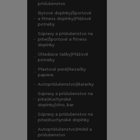
príslušenstvo
Bytové doplnky|Športové
a fitness doplnky|Plážové
potreby
Súpravy a príslušenstvo na
pitie|Športové a fitness
doplnky
Chladiace tašky|Plážové
potreby
Plastové perá|Rezačky
papiera
Autopríslušenstvo|Baterky
Súpravy a príslušenstvo na
pitie|Kuchynské
doplnky|Víno, bar
Súpravy a príslušenstvo na
pitie|Kuchynské doplnky
Autopríslušenstvo|Mobil a
príslušenstvo