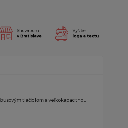
Showroom
Vyšitie
v Bratislave
loga a textu
mbusovým tlačidlom a veľkokapacitnou