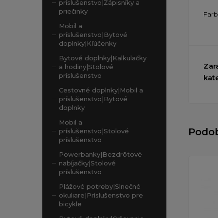
príslušenstvo|Zápisníky a
priečinky
Far
Mobil a
príslušenstvo|Bytové
doplnky|Kľúčenky
Bytové doplnky|Kalkulačky
Zar
a hodiny|Stolové
príslušenstvo
kat
Cestovné doplnky|Mobil a
príslušenstvo|Bytové
doplnky
Mobil a
Podo
príslušenstvo|Stolové
príslušenstvo
Powerbanky|Bezdrôtové
nabíjačky|Stolové
príslušenstvo
Plážové potreby|Slnečné
okuliare|Príslušenstvo pre
bicykle