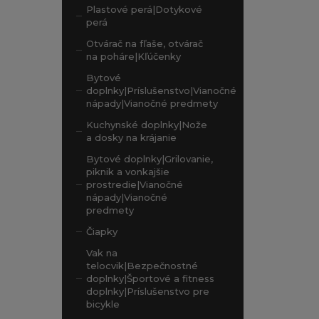
Plastové perá|Dotykové
perá
Otvárač na fľaše, otvárač
na poháre|Kľúčenky
Bytové
doplnky|Príslušenstvo|Vianočné
nápady|Vianočné predmety
Kuchynské doplnky|Nože
a dosky na krájanie
Bytové doplnky|Grilovanie,
piknik a vonkajšie
prostredie|Vianočné
nápady|Vianočné
predmety
Čiapky
Vak na
telocvik|Bezpečnostné
doplnky|Športové a fitness
doplnky|Príslušenstvo pre
bicykle