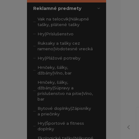
Reklamné predmety
Vak na telocvik|Nákupné
tašky, plátené tašky
Hry|Príslušenstvo
Ruksaky a tašky cez
rameno|Vodotesné vrecká
Hry|Plážové potreby
Hrnčeky, šálky,
džbány|Víno, bar
Hrnčeky, šálky,
džbány|Súpravy a
príslušenstvo na pitie|Víno,
bar
Bytové doplnky|Zápisníky
a priečinky
Hry|Športové a fitness
doplnky
Ekologické tašky|Nákupné