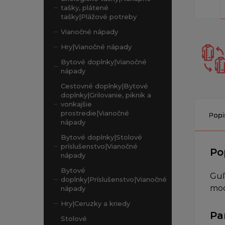
tašky, plátené
tašky|Plážové potreby
Vianočné nápady
Hry|Vianočné nápady
Bytové doplnky|Vianočné
nápady
Cestovné doplnky|Bytové
doplnky|Grilovanie, piknik a
vonkajšie
prostredie|Vianočné
Popi
nápady
Bytové doplnky|Stolové
príslušenstvo|Vianočné
Po
nápady
Bytové
Guľ
doplnky|Príslušenstvo|Vianočné
mod
nápady
Hry|Ceruzky a kriedy
Pa
Stolové