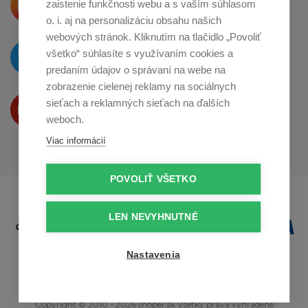
zaistenie funkčnosti webu a s vaším súhlasom
o zdieľanie na
Instagrame
o. i. aj na personalizáciu obsahu našich
webových stránok. Kliknutím na tlačidlo „Povoliť
O novinkách píšeme
všetko“ súhlasíte s využívaním cookies a
na
Twitteri
predaním údajov o správaní na webe na
zobrazenie cielenej reklamy na sociálnych
Produkty Vám predstavujeme
sieťach a reklamných sieťach na ďalších
na
Youtube
weboch.
Viac informácií
POVOLIŤ VŠETKO
LEN NEVYHNUTNÉ
Nastavenia
Copyright © 2010 - 2026 snoper.sk Všetky práva vyhradené