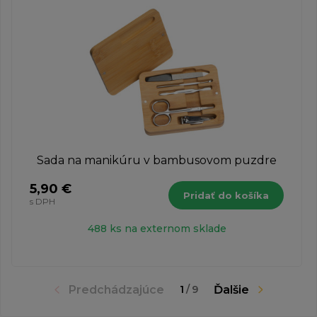
Sada na manikúru v bambusovom puzdre
5,90 €
Pridať do košíka
s DPH
488 ks na externom sklade
Predchádzajúce
Ďalšie
1
/
9