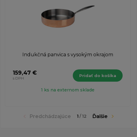
Indukčná panvica s vysokým okrajom
159,47 €
Pridať do košíka
s DPH
1 ks na externom sklade
Predchádzajúce
Ďalšie
1
/
12