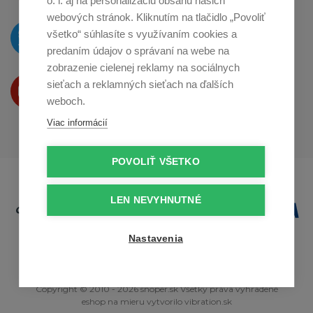
o. i. aj na personalizáciu obsahu našich
webových stránok. Kliknutím na tlačidlo „Povoliť
O novinkách píšeme
všetko“ súhlasíte s využívaním cookies a
na
Twitteri
predaním údajov o správaní na webe na
zobrazenie cielenej reklamy na sociálnych
Produkty Vám predstavujeme
sieťach a reklamných sieťach na ďalších
na
Youtube
weboch.
Viac informácií
POVOLIŤ VŠETKO
LEN NEVYHNUTNÉ
Nastavenia
Copyright © 2010 - 2026 snoper.sk Všetky práva vyhradené
eshop na mieru
vytvorilo
vibration.sk