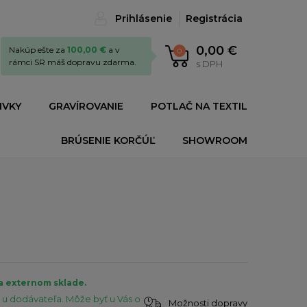
Prihlásenie
Registrácia
0,00 €
Nakúp ešte za
100,00 €
a v
0
rámci SR máš dopravu zdarma.
s DPH
IVKY
GRAVÍROVANIE
POTLAČ NA TEXTIL
BRÚSENIE KORČÚĽ
SHOWROOM
a externom sklade.
u dodávateľa. Môže byť u Vás o
Možnosti dopravy