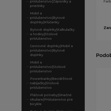
Far
príslušenstvo|Zápisníky a
priečinky
Mobil a
príslušenstvo|Bytové
doplnky|Kľúčenky
Zar
Bytové doplnky|Kalkulačky
a hodiny|Stolové
príslušenstvo
Cestovné doplnky|Mobil a
príslušenstvo|Bytové
Podo
doplnky
Mobil a
príslušenstvo|Stolové
príslušenstvo
Powerbanky|Bezdrôtové
nabíjačky|Stolové
príslušenstvo
Plážové potreby|Slnečné
okuliare|Príslušenstvo pre
bicykle