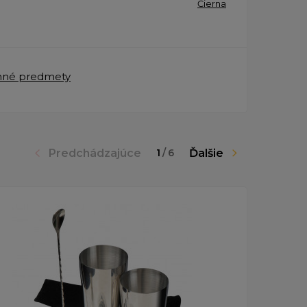
Čierna
mné predmety
Predchádzajúce
Ďalšie
1
/
6
Doprava