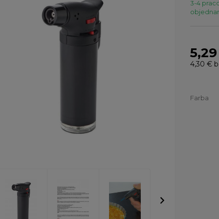
3-4 praco
objednaní
5,29
4,30 €
b
Farba