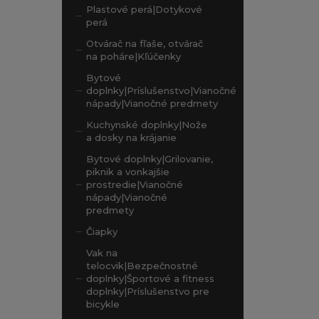
Plastové perá|Dotykové
perá
Otvárač na fľaše, otvárač
na poháre|Kľúčenky
Bytové
doplnky|Príslušenstvo|Vianočné
nápady|Vianočné predmety
Kuchynské doplnky|Nože
a dosky na krájanie
Bytové doplnky|Grilovanie,
piknik a vonkajšie
prostredie|Vianočné
nápady|Vianočné
predmety
Čiapky
Vak na
telocvik|Bezpečnostné
doplnky|Športové a fitness
doplnky|Príslušenstvo pre
bicykle