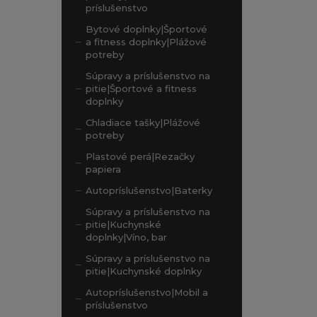
príslušenstvo
Bytové doplnky|Športové
a fitness doplnky|Plážové
potreby
Súpravy a príslušenstvo na
pitie|Športové a fitness
doplnky
Chladiace tašky|Plážové
potreby
Plastové perá|Rezačky
papiera
Autopríslušenstvo|Baterky
Súpravy a príslušenstvo na
pitie|Kuchynské
doplnky|Víno, bar
Súpravy a príslušenstvo na
pitie|Kuchynské doplnky
Autopríslušenstvo|Mobil a
príslušenstvo