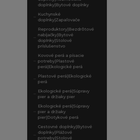
doplnky|Bytové doplnky
Kuchynské
doplnky|Zapaľovače
Reproduktory|Bezdrôtové
nabíjačky|Bytové
doplnky|Stolové
príslušenstvo
Kovové perá a písacie
potreby|Plastové
perá|Ekologické perá
Plastové perá|Ekologické
perá
Ekologické perá|Súpravy
pier a držiaky pier
Ekologické perá|Súpravy
pier a držiaky
pier|Dotykové perá
Cestovné doplnky|Bytové
doplnky|Plážové
potreby|Stolové