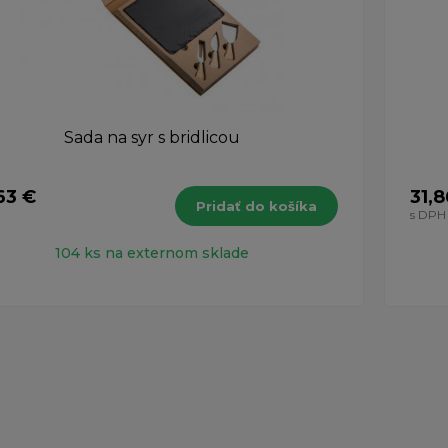
Sada na syr s bridlicou
63 €
31,8
Pridať do košíka
H
s DPH
104 ks na externom sklade