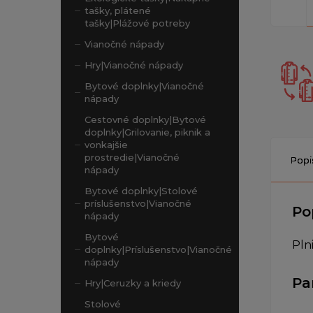
tašky, plátené
tašky|Plážové potreby
Vianočné nápady
Hry|Vianočné nápady
Bytové doplnky|Vianočné
nápady
Cestovné doplnky|Bytové
doplnky|Grilovanie, piknik a
vonkajšie
prostredie|Vianočné
Popi
nápady
Bytové doplnky|Stolové
príslušenstvo|Vianočné
Po
nápady
Bytové
Pln
doplnky|Príslušenstvo|Vianočné
nápady
Pa
Hry|Ceruzky a kriedy
Stolové