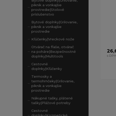
Bytové doplnky|Grilovanie,
piknik a vonkajšie
prostredie|Stolové
príslušenstvo
Bytové doplnky|Grilovanie,
piknik a vonkajšie
prostredie
Kľúčenky|Vreckové nože
Otvárač na fľaše, otvárač
26,
na poháre|Bezpečnostné
s DP
doplnky|Multitools
Cestovné
doplnky|Kľúčenky
Termosky a
termohrnčeky|Grilovanie,
piknik a vonkajšie
prostredie
Nákupné tašky, plátené
tašky|Plážové potreby
Cestovné
doplnky|Kozmetické