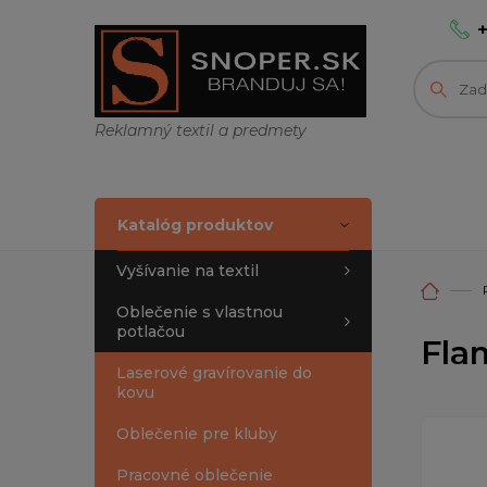
Reklamný textil a predmety
Katalóg produktov
Vyšívanie na textil
Oblečenie s vlastnou
potlačou
Fla
Laserové gravírovanie do
kovu
Oblečenie pre kluby
Pracovné oblečenie