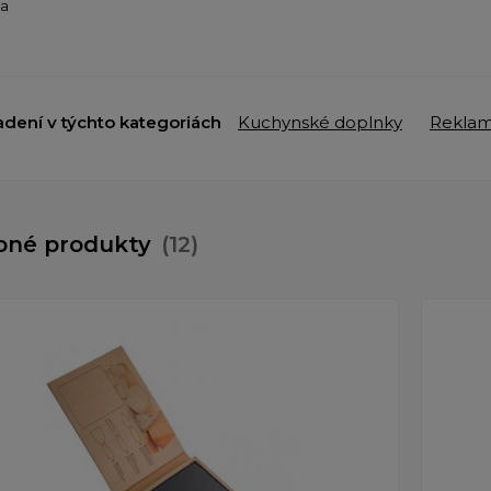
ba
adení v týchto kategoriách
Kuchynské doplnky
Rekla
bné produkty
(12)