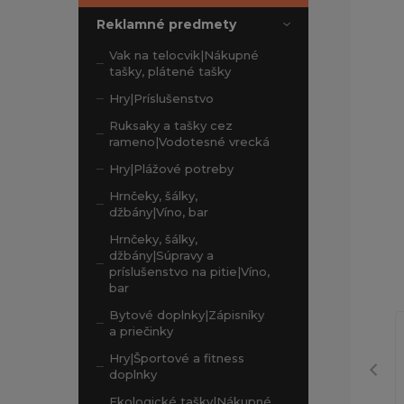
Reklamné predmety
Vak na telocvik|Nákupné
tašky, plátené tašky
Hry|Príslušenstvo
Ruksaky a tašky cez
rameno|Vodotesné vrecká
Hry|Plážové potreby
Hrnčeky, šálky,
džbány|Víno, bar
Hrnčeky, šálky,
džbány|Súpravy a
príslušenstvo na pitie|Víno,
bar
Bytové doplnky|Zápisníky
a priečinky
Hry|Športové a fitness
doplnky
Ekologické tašky|Nákupné