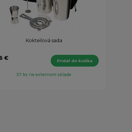
Kokteilová sada
6 €
127,
Pridať do košíka
s DPH
37 ks na externom sklade