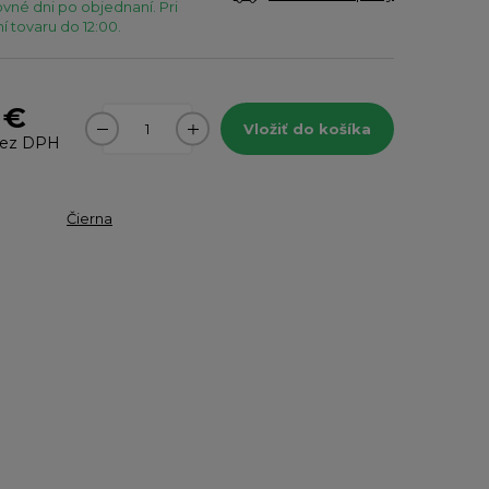
vné dni po objednaní. Pri
 tovaru do 12:00.
 €
Vložiť do košíka
ez DPH
Čierna