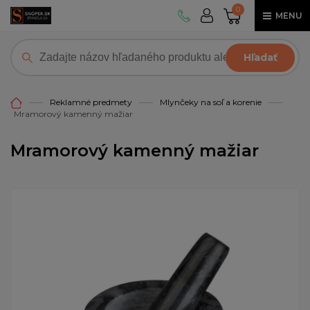
0
MENU
Hľadať
Reklamné predmety
Mlynčeky na soľ a korenie
Mramorový kamenný mažiar
Mramorový kamenný mažiar