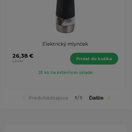
Elektrický mlynček
26,38 €
Pridať do košíka
s DPH
35 ks na externom sklade
Predchádzajúce
Ďalšie
1
/
5