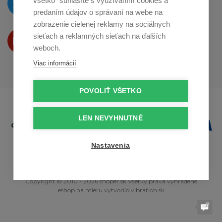
všetko“ súhlasíte s využívaním cookies a
na
Twitteri
predaním údajov o správaní na webe na
zobrazenie cielenej reklamy na sociálnych
Produkty Vám predstavujeme
sieťach a reklamných sieťach na ďalších
na
Youtube
weboch.
Viac informácií
POVOLIŤ VŠETKO
LEN NEVYHNUTNÉ
Nastavenia
Copyright © 2010 - 2026 snoper.sk Všetky práva vyhradené
eshop na mieru
vytvorilo
vibration.sk