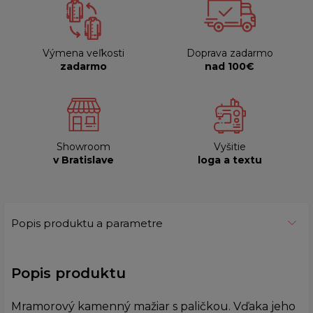
Výmena veľkosti
Doprava zadarmo
zadarmo
nad 100€
Showroom
Vyšitie
v Bratislave
loga a textu
Popis produktu a parametre
Popis produktu
Mramorový kamenný mažiar s paličkou. Vďaka jeho