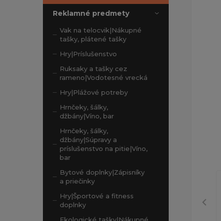
Reklamné predmety
Vak na telocvik|Nákupné
tašky, plátené tašky
Hry|Príslušenstvo
Ruksaky a tašky cez
rameno|Vodotesné vrecká
Hry|Plážové potreby
Hrnčeky, šálky,
džbány|Víno, bar
Hrnčeky, šálky,
džbány|Súpravy a
príslušenstvo na pitie|Víno,
bar
Bytové doplnky|Zápisníky
a priečinky
Hry|Športové a fitness
doplnky
Ekologické tašky|Nákupné