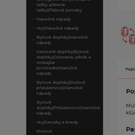
tašky, plátené
tašky|Plážové potreby
Vianočné nápady
Hry|Vianočné nápady
Bytové doplnky|Vianočné
nápady
Cestovné doplnky|Bytové
doplnky|Grilovanie, piknik a
vonkajšie
prostredie|Vianočné
Popi
nápady
Bytové doplnky|Stolové
príslušenstvo|Vianočné
Po
nápady
Bytové
Mul
doplnky|Príslušenstvo|Vianočné
kľú
nápady
Hry|Ceruzky a kriedy
Pa
Stolové