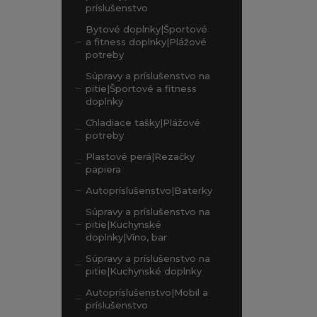
príslušenstvo
Bytové doplnky|Športové
a fitness doplnky|Plážové
potreby
Súpravy a príslušenstvo na
pitie|Športové a fitness
doplnky
Chladiace tašky|Plážové
potreby
Plastové perá|Rezačky
papiera
Autopríslušenstvo|Baterky
Súpravy a príslušenstvo na
pitie|Kuchynské
doplnky|Víno, bar
Súpravy a príslušenstvo na
pitie|Kuchynské doplnky
Autopríslušenstvo|Mobil a
príslušenstvo