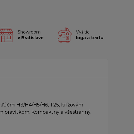
Showroom
Vyšitie
v Bratislave
loga a textu
 kľúčmi H3/H4/H5/H6, T25, krížovým
m pravítkom. Kompaktný a všestranný.