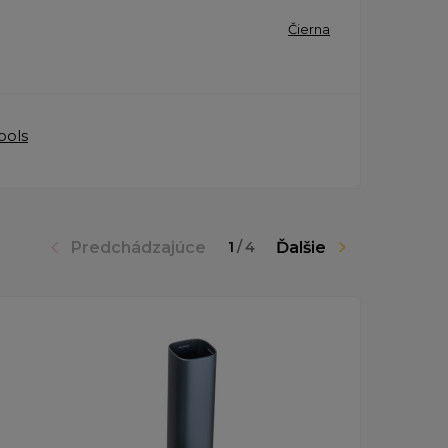
Čierna
ools
Predchádzajúce
Ďalšie
1
/
4