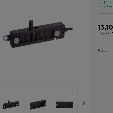
3-4 praco
objednaní
13,1
10,65 €
b
Farba