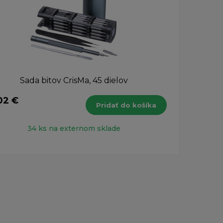
Sada bitov CrisMa, 45 dielov
02 €
17,1
Pridať do košíka
s DPH
34 ks na externom sklade