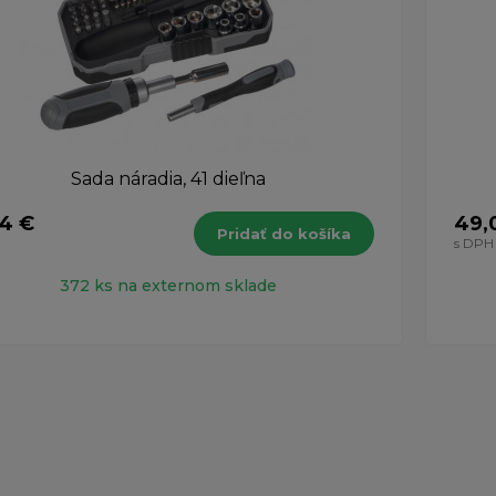
Sada náradia, 41 dieľna
74 €
49,
Pridať do košíka
H
s DPH
372 ks na externom sklade