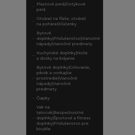
Plastové perá|Dotykové
perá
Otvárač na fľaše, otvárač
na poháre|Kľúčenky
Bytové
doplnky|Príslušenstvo|Vianočné
nápady|Vianočné predmety
Kuchynské doplnky|Nože
a dosky na krájanie
Bytové doplnky|Grilovanie,
piknik a vonkajšie
prostredie|Vianočné
nápady|Vianočné
predmety
Čiapky
Vak na
telocvik|Bezpečnostné
doplnky|Športové a fitness
doplnky|Príslušenstvo pre
bicykle