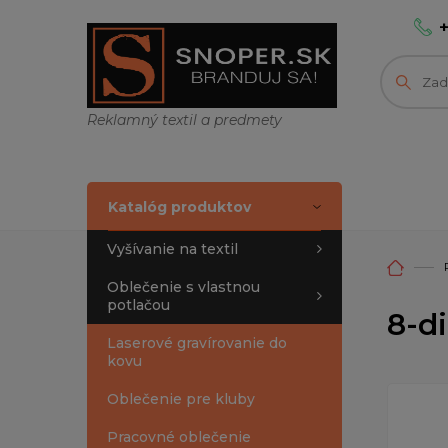
Reklamný textil a predmety
Katalóg produktov
Vyšívanie na textil
Oblečenie s vlastnou
potlačou
8-d
Laserové gravírovanie do
kovu
Oblečenie pre kluby
Pracovné oblečenie