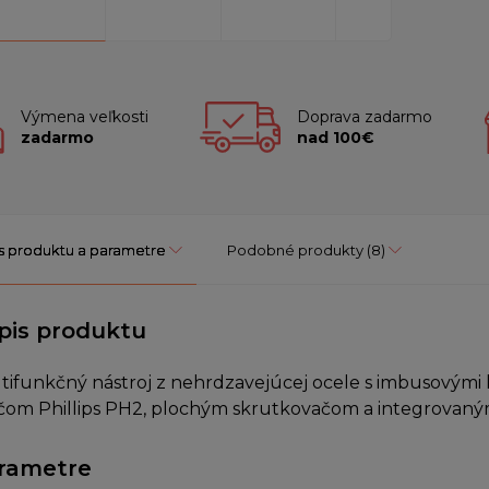
Výmena veľkosti
Doprava zadarmo
zadarmo
nad 100€
s produktu a parametre
Podobné produkty
(8)
pis produktu
tifunkčný nástroj z nehrdzavejúcej ocele s imbusovými
čom Phillips PH2, plochým skrutkovačom a integrovaný
rametre