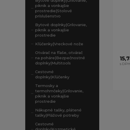
Bytové doplnky|Grilovanie,
piknik a vonkajšie
prostredie|Stolové
príslušenstvo
Bytové doplnky|Grilovanie,
piknik a vonkajšie
prostredie
Kľúčenky|Vreckové nože
Otvárač na fľaše, otvárač
15,
na poháre|Bezpečnostné
doplnky|Multitools
s DP
Cestovné
doplnky|Kľúčenky
Termosky a
termohrnčeky|Grilovanie,
piknik a vonkajšie
prostredie
Nákupné tašky, plátené
tašky|Plážové potreby
Cestovné
doplnky|Kozmetické