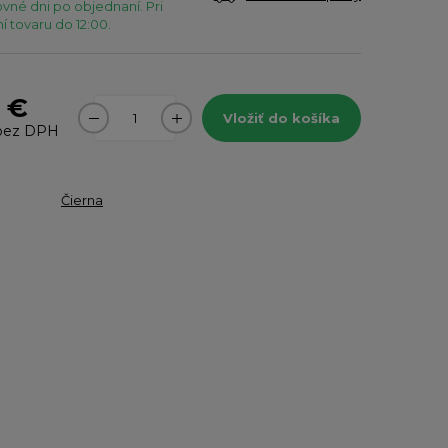
vné dni po objednaní. Pri
 tovaru do 12:00.
0 €
Vložiť do košíka
ez DPH
Čierna