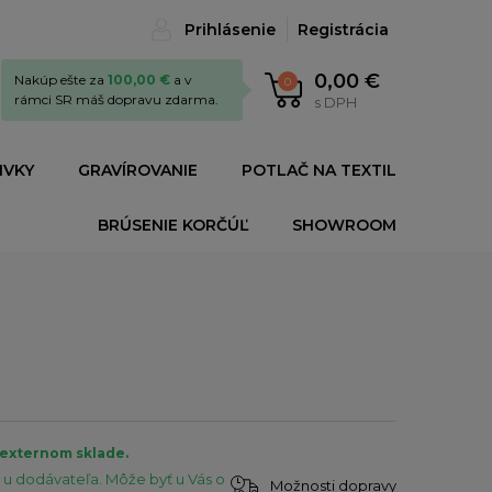
Prihlásenie
Registrácia
0,00 €
Nakúp ešte za
100,00 €
a v
0
rámci SR máš dopravu zdarma.
s DPH
IVKY
GRAVÍROVANIE
POTLAČ NA TEXTIL
BRÚSENIE KORČÚĽ
SHOWROOM
 externom sklade.
u dodávateľa. Môže byť u Vás o
Možnosti dopravy