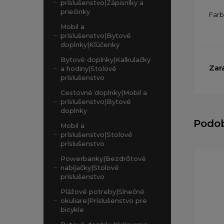
príslušenstvo|Zápisníky a
priečinky
Far
Mobil a
príslušenstvo|Bytové
doplnky|Kľúčenky
Bytové doplnky|Kalkulačky
Zar
a hodiny|Stolové
príslušenstvo
Cestovné doplnky|Mobil a
príslušenstvo|Bytové
doplnky
Podo
Mobil a
príslušenstvo|Stolové
príslušenstvo
Powerbanky|Bezdrôtové
nabíjačky|Stolové
príslušenstvo
Plážové potreby|Slnečné
okuliare|Príslušenstvo pre
bicykle