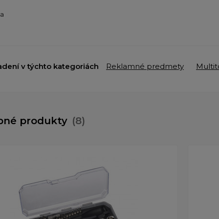
ba
adení v týchto kategoriách
Reklamné predmety
Multit
bné produkty
(8)