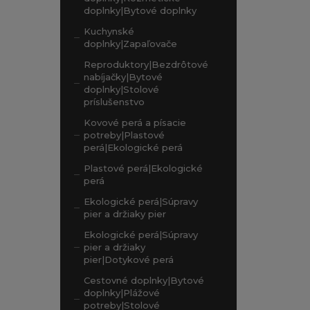
doplnky|Bytové doplnky
Kuchynské
doplnky|Zapaľovače
Reproduktory|Bezdrôtové
nabíjačky|Bytové
doplnky|Stolové
príslušenstvo
Kovové perá a písacie
potreby|Plastové
perá|Ekologické perá
Plastové perá|Ekologické
perá
Ekologické perá|Súpravy
pier a držiaky pier
Ekologické perá|Súpravy
pier a držiaky
pier|Dotykové perá
Cestovné doplnky|Bytové
doplnky|Plážové
potreby|Stolové