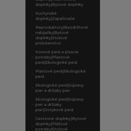
doplnky|Bytové doplnky
Kuchynské
doplnky|Zapaľovače
Reproduktory|Bezdrôtové
nabíjačky|Bytové
doplnky|Stolové
príslušenstvo
Kovové perá a písacie
potreby|Plastové
perá|Ekologické perá
Plastové perá|Ekologické
perá
Ekologické perá|Súpravy
pier a držiaky pier
Ekologické perá|Súpravy
pier a držiaky
pier|Dotykové perá
Cestovné doplnky|Bytové
doplnky|Plážové
potreby|Stolové