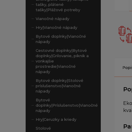
tašky, plátené
tašky|Plážové potreby
Vianočné nápady
Hry|Vianočné nápady
Bytové doplnky|Vianočné
nápady
Cestovné doplnky|Bytové
doplnky|Grilovanie, piknik a
vonkajšie
prostredie|Vianočné
Popi
nápady
Bytové doplnky|Stolové
príslušenstvo|Vianočné
Po
nápady
Bytové
Eko
doplnky|Príslušenstvo|Vianočné
kva
nápady
Hry|Ceruzky a kriedy
Pa
Stolové