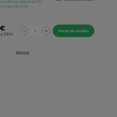
vné dni po objednaní. Pri
 tovaru do 12:00.
 €
Vložiť do košíka
z DPH
Béžová