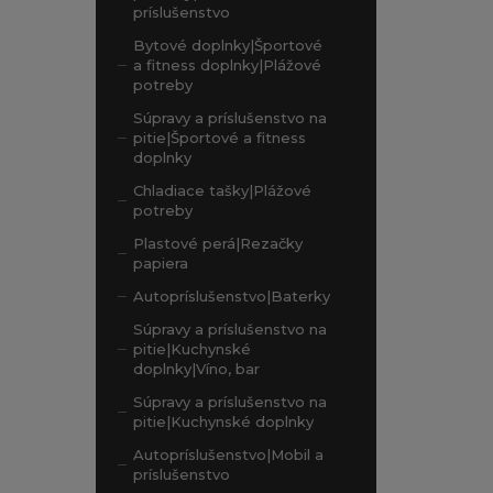
príslušenstvo
Bytové doplnky|Športové
a fitness doplnky|Plážové
potreby
Súpravy a príslušenstvo na
pitie|Športové a fitness
doplnky
Chladiace tašky|Plážové
potreby
Plastové perá|Rezačky
papiera
Autopríslušenstvo|Baterky
Súpravy a príslušenstvo na
pitie|Kuchynské
doplnky|Víno, bar
Súpravy a príslušenstvo na
pitie|Kuchynské doplnky
Autopríslušenstvo|Mobil a
príslušenstvo