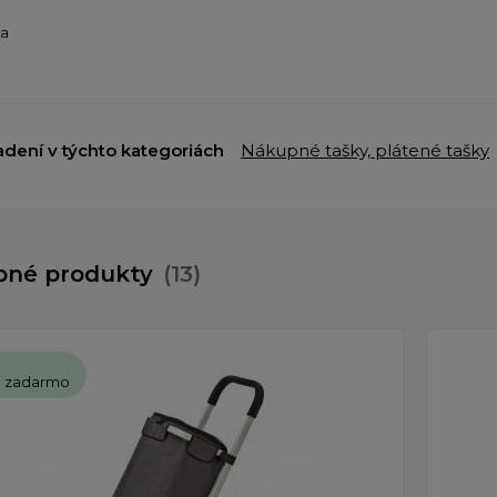
ba
adení v týchto kategoriách
Nákupné tašky, plátené tašky
bné produkty
(13)
a zadarmo