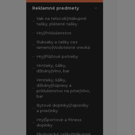
Reklamné predmety
Vak na telocvik|Nákupné
tašky, plátené tašky
Hry|Príslušenstvo
Ruksaky a tašky cez
rameno|Vodotesné vrecká
Hry|Plážové potreby
Hrnčeky, šálky,
džbány|Víno, bar
Hrnčeky, šálky,
džbány|Súpravy a
príslušenstvo na pitie|Víno,
bar
Bytové doplnky|Zápisníky
a priečinky
Hry|Športové a fitness
doplnky
Ekologické tašky|Nákupné