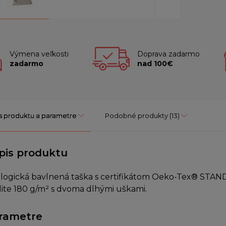
Výmena veľkosti
Doprava zadarmo
zadarmo
nad 100€
s produktu a parametre
Podobné produkty
(13)
pis produktu
logická bavlnená taška s certifikátom Oeko-Tex® STAND
lite 180 g/m² s dvoma dlhými uškami.
rametre