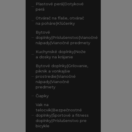
Plastové perá|Dotykové
perá
Otvárač na fľaše, otvárač
na poháre|Kľúčenky
Bytové
doplnky|Príslušenstvo|Vianočné
nápady|Vianočné predmety
Kuchynské doplnky|Nože
a dosky na krájanie
Bytové doplnky|Grilovanie,
piknik a vonkajšie
prostredie|Vianočné
nápady|Vianočné
predmety
Čiapky
Vak na
telocvik|Bezpečnostné
doplnky|Športové a fitness
doplnky|Príslušenstvo pre
bicykle