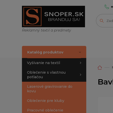
Reklamný textil a predmety
Katalóg produktov
Vyšívanie na textil
Oblečenie s vlastnou
potlačou
Bav
Laserové gravírovanie do
kovu
Oblečenie pre kluby
Pracovné oblečenie