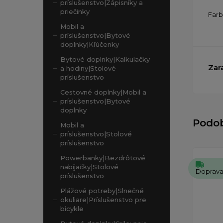
príslušenstvo|Zápisníky a
priečinky
Far
Mobil a
príslušenstvo|Bytové
doplnky|Kľúčenky
Bytové doplnky|Kalkulačky
Zar
a hodiny|Stolové
príslušenstvo
Cestovné doplnky|Mobil a
príslušenstvo|Bytové
doplnky
Podo
Mobil a
príslušenstvo|Stolové
príslušenstvo
Powerbanky|Bezdrôtové
nabíjačky|Stolové
Doprav
príslušenstvo
Plážové potreby|Slnečné
okuliare|Príslušenstvo pre
bicykle