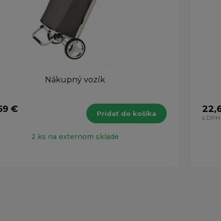
Nákupný vozík
,59 €
22,
Pridať do košíka
H
s DPH
2 ks na externom sklade