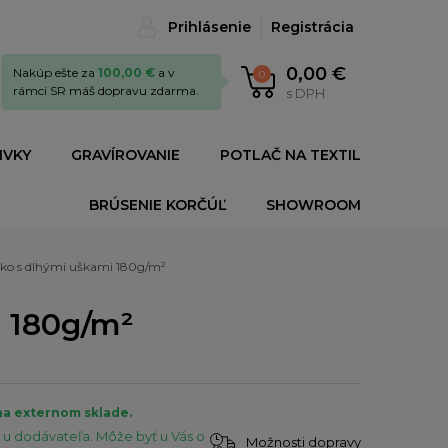
Prihlásenie
Registrácia
0,00 €
Nakúp ešte za
100,00 €
a v
0
rámci SR máš dopravu zdarma.
s DPH
IVKY
GRAVÍROVANIE
POTLAČ NA TEXTIL
BRÚSENIE KORČÚĽ
SHOWROOM
cko s dlhými uškami 180g/m²
i 180g/m²
na externom sklade.
u dodávateľa. Môže byť u Vás o
Možnosti dopravy