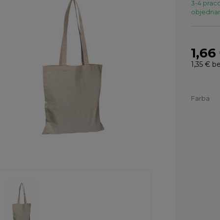
3-4 praco
objednaní
1,66
1,35 €
be
Farba