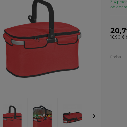
3-4 praco
objednaní
20,7
16,90 €
Farba