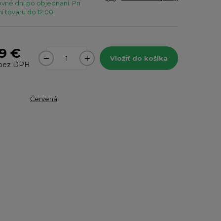
vné dni po objednaní. Pri
 tovaru do 12:00.
9 €
Vložiť do košíka
bez DPH
Červená