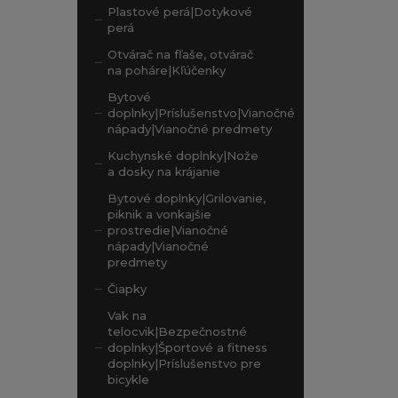
Plastové perá|Dotykové
perá
Otvárač na fľaše, otvárač
na poháre|Kľúčenky
Bytové
doplnky|Príslušenstvo|Vianočné
nápady|Vianočné predmety
Kuchynské doplnky|Nože
a dosky na krájanie
Bytové doplnky|Grilovanie,
piknik a vonkajšie
prostredie|Vianočné
nápady|Vianočné
predmety
Čiapky
Vak na
telocvik|Bezpečnostné
doplnky|Športové a fitness
doplnky|Príslušenstvo pre
bicykle