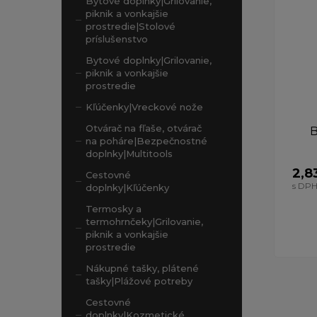
Bytové doplnky|Grilovanie,
piknik a vonkajšie
prostredie|Stolové
príslušenstvo
Bytové doplnky|Grilovanie,
piknik a vonkajšie
prostredie
Kľúčenky|Vreckové nože
Otvárač na fľaše, otvárač
B
na poháre|Bezpečnostné
doplnky|Multitools
2,8
Cestovné
s DP
doplnky|Kľúčenky
Termosky a
termohrnčeky|Grilovanie,
piknik a vonkajšie
prostredie
Nákupné tašky, plátené
tašky|Plážové potreby
Cestovné
doplnky|Kozmetické