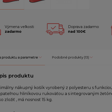
Výmena veľkosti
Doprava zadarmo
zadarmo
nad 100€
s produktu a parametre
Podobné produkty
(13)
pis produktu
imálny nákupný košík vyrobený z polyesteru s funkciou 
ápateľnou hliníkovou rukoväťou a s integrovaným žetó
o zložiť , má nosnosť 15 kg.