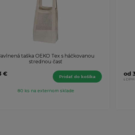
avlnená taška OEKO Tex s háčkovanou
strednou časť
3 €
od 
Pridať do košíka
H
s DPH
80 ks na externom sklade