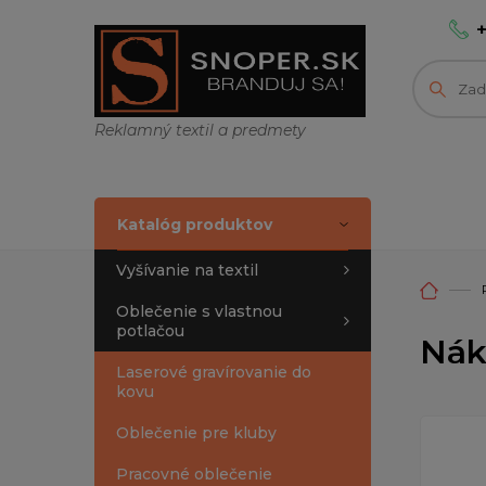
Reklamný textil a predmety
Katalóg produktov
Vyšívanie na textil
Oblečenie s vlastnou
potlačou
Nák
Laserové gravírovanie do
kovu
Oblečenie pre kluby
Pracovné oblečenie