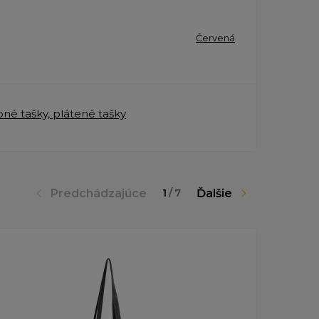
Červená
né tašky, plátené tašky
Predchádzajúce
Ďalšie
1
/
7
Doprava