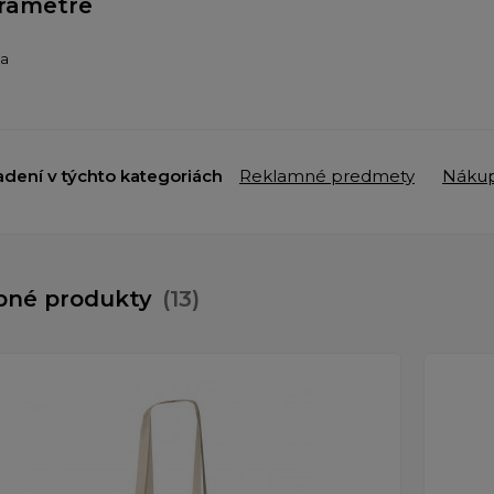
rametre
ba
adení v týchto kategoriách
Reklamné predmety
Nákup
bné produkty
(13)