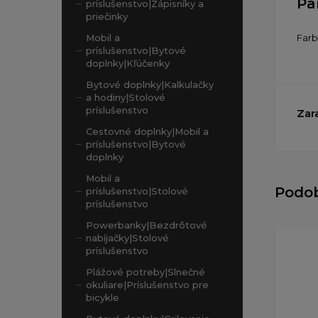
Pa
príslušenstvo|Zápisníky a
priečinky
Far
Mobil a
príslušenstvo|Bytové
doplnky|Kľúčenky
Bytové doplnky|Kalkulačky
a hodiny|Stolové
príslušenstvo
Zar
Cestovné doplnky|Mobil a
príslušenstvo|Bytové
doplnky
Mobil a
Podo
príslušenstvo|Stolové
príslušenstvo
Powerbanky|Bezdrôtové
nabíjačky|Stolové
príslušenstvo
Plážové potreby|Slnečné
okuliare|Príslušenstvo pre
bicykle