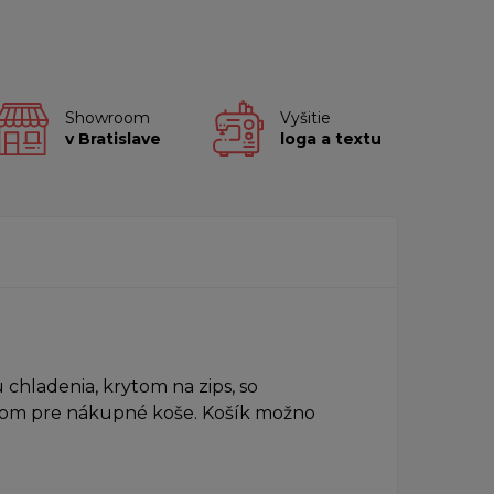
Showroom
Vyšitie
v Bratislave
loga a textu
chladenia, krytom na zips, so
nom pre nákupné koše. Košík možno