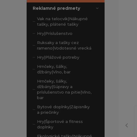
Reklamné predmety
Vak na telocvik|Nákupné
tašky, plátené tašky
Hry|Príslušenstvo
Ruksaky a tašky cez
rameno|Vodotesné vrecká
Hry|Plážové potreby
Hrnčeky, šálky,
džbány|Víno, bar
Hrnčeky, šálky,
džbány|Súpravy a
príslušenstvo na pitie|Víno,
bar
Bytové doplnky|Zápisníky
a priečinky
Hry|Športové a fitness
doplnky
Ekologické tašky|Nákupné