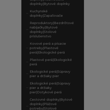
doplnky|Bytové doplnky
Kuchynské
doplnky|Zapaľovače
Reproduktory|Bezdrôtové
nabíjačky|Bytové
doplnky|Stolové
príslušenstvo
Kovové perá a písacie
potreby|Plastové
perá|Ekologické perá
Plastové perá|Ekologické
perá
Ekologické perá|Súpravy
pier a držiaky pier
Ekologické perá|Súpravy
pier a držiaky
pier|Dotykové perá
Cestovné doplnky|Bytové
doplnky|Plážové
potreby|Stolové