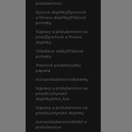
príslušenstvo
Bytové doplnky|Športové
a fitness doplnky|Plážové
potreby
Súpravy a príslušenstvo na
pitie|Športové a fitness
doplnky
Chladiace tašky|Plážové
potreby
Plastové perá|Rezačky
papiera
Autopríslušenstvo|Baterky
Súpravy a príslušenstvo na
pitie|Kuchynské
doplnky|Víno, bar
Súpravy a príslušenstvo na
pitie|Kuchynské doplnky
Autopríslušenstvo|Mobil a
príslušenstvo