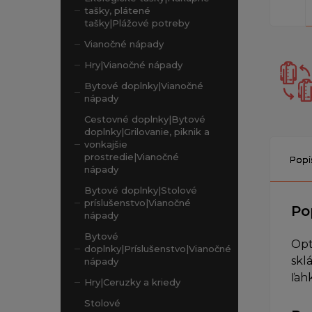
tašky, plátené
tašky|Plážové potreby
Vianočné nápady
Hry|Vianočné nápady
Bytové doplnky|Vianočné
nápady
Cestovné doplnky|Bytové
doplnky|Grilovanie, piknik a
vonkajšie
prostredie|Vianočné
Popi
nápady
Bytové doplnky|Stolové
príslušenstvo|Vianočné
Po
nápady
Bytové
Opt
doplnky|Príslušenstvo|Vianočné
skl
nápady
ľahk
Hry|Ceruzky a kriedy
Stolové