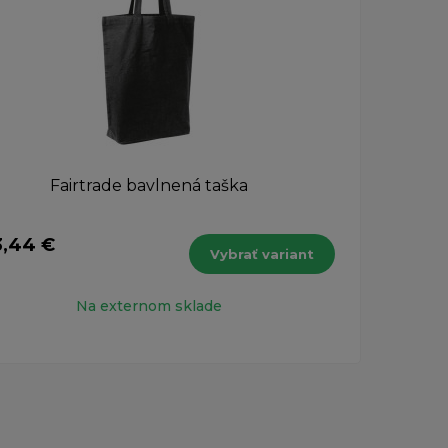
Fairtrade bavlnená taška
3,44 €
117,
Vybrať variant
s DPH
Na externom sklade