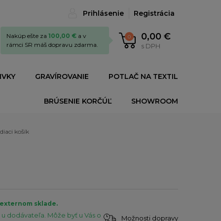
Prihlásenie
Registrácia
0,00 €
Nakúp ešte za
100,00 €
a v
0
rámci SR máš dopravu zdarma.
s DPH
IVKY
GRAVÍROVANIE
POTLAČ NA TEXTIL
BRÚSENIE KORČÚĽ
SHOWROOM
iaci košík
 externom sklade.
u dodávateľa. Môže byť u Vás o
Možnosti dopravy