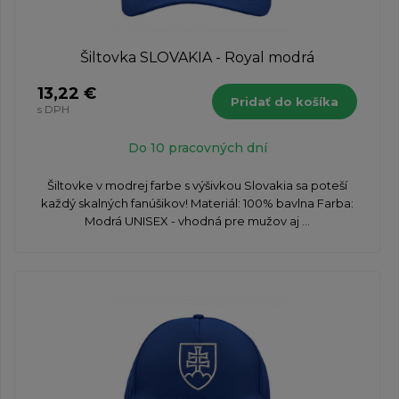
Šiltovka SLOVAKIA - Royal modrá
13,22 €
Pridať do košíka
s DPH
Do 10 pracovných dní
Šiltovke v modrej farbe s výšivkou Slovakia sa poteší
každý skalných fanúšikov! Materiál: 100% bavlna Farba:
Modrá UNISEX - vhodná pre mužov aj ...