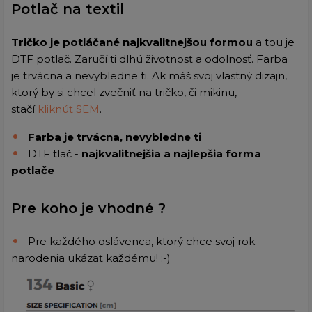
Potlač na textil
Tričko je potláčané najkvalitnejšou formou
a tou je
DTF potlač. Zaručí ti dlhú životnosť a odolnosť. Farba
je trvácna a nevybledne ti. Ak máš svoj vlastný dizajn,
ktorý by si chcel zvečniť na tričko, či mikinu,
stačí
kliknúť SEM
.
Farba je trvácna, nevybledne ti
DTF tlač -
najkvalitnejšia a najlepšia forma
potlače
Pre koho je vhodné ?
Pre každého oslávenca, ktorý chce svoj rok
narodenia ukázať každému! :-)