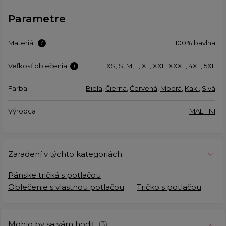
Parametre
Materiál
100% bavlna
Veľkosť oblečenia
XS
,
S
,
M
,
L
,
XL
,
XXL
,
XXXL
,
4XL
,
5XL
Farba
Biela
,
Čierna
,
Červená
,
Modrá
,
Kaki
,
Sivá
Výrobca
MALFINI
Zaradení v týchto kategoriách
Pánske tričká s potlačou
Oblečenie s vlastnou potlačou
Tričko s potlačou
Mohlo by sa vám hodiť
(3)