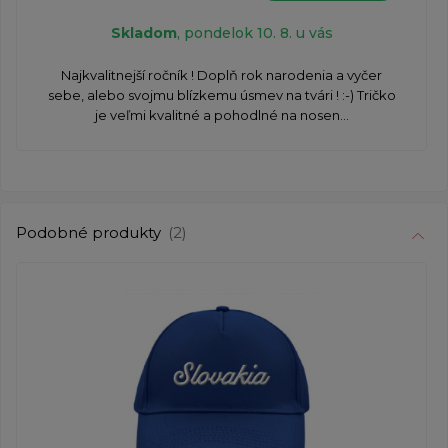
Skladom
, pondelok 10. 8. u vás
Najkvalitnejší ročník ! Doplň rok narodenia a vyčer
sebe, alebo svojmu blízkemu úsmev na tvári ! :-) Tričko
je veľmi kvalitné a pohodlné na nosen...
Podobné produkty
(2)