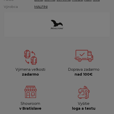
Výrobca
MALFINI
Výmena veľkosti
Doprava zadarmo
zadarmo
nad 100€
Showroom
Vyšitie
v Bratislave
loga a textu