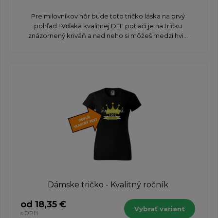
Pre milovníkov hôr bude toto tričko láska na prvý
pohľad ! Vďaka kvalitnej DTF potlači je na tričku
znázornený kriváň a nad neho si môžeš medzi hvi...
Dámske tričko - Kvalitný ročník
od 18,35 €
Vybrať variant
s DPH