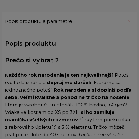
Popis produktu a parametre
Popis produktu
Prečo si vybrať ?
Každého rok narodenia je ten najkvalitnejší
! Poteš
svojho blízkeho a
dopraj mu darček
, ktorému sa
jednoznačne poteší.
Rok narodenia si doplníš podľa
seba.
Veľmi kvalitné a pohodlné tričko na nosenie
,
ktoré je vyrobené z materiálu 100% bavlna, 160g/m2.
Vďaka veľkostiam
od XS po 3XL,
si ho zamiluje
mamička všetkých rozmerov
! Ú
zky lem priekrčníka
z rebrového úpletu 1:1 s 5 % elastanu. Tričko môžeš
prať pri teplote do 40 stupňov.
Tričko nie je vhodné