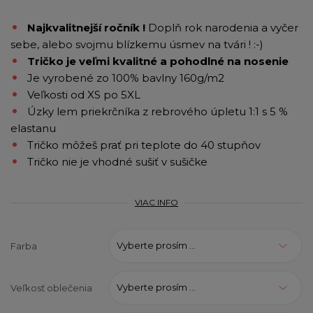
Najkvalitnejší ročník !
Doplň rok narodenia a vyčer
sebe, alebo svojmu blízkemu úsmev na tvári ! :-)
Tričko je veľmi kvalitné a pohodlné na nosenie
Je vyrobené zo 100% bavlny 160g/m2
Veľkosti od XS po 5XL
Úzky lem priekrčníka z rebrového úpletu 1:1 s 5 %
elastanu
Tričko môžeš prať pri teplote do 40 stupňov
Tričko nie je vhodné sušiť v sušičke
VIAC INFO
Vyberte prosím ...
Farba
Vyberte prosím ...
Veľkosť oblečenia