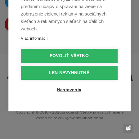
na
Twitteri
predaním údajov o správaní na webe na
zobrazenie cielenej reklamy na sociálnych
Produkty Vám predstavujeme
sieťach a reklamných sieťach na ďalších
na
Youtube
weboch.
Viac informácií
POVOLIŤ VŠETKO
LEN NEVYHNUTNÉ
Nastavenia
Copyright © 2010 - 2026 snoper.sk Všetky práva vyhradené
eshop na mieru
vytvorilo
vibration.sk