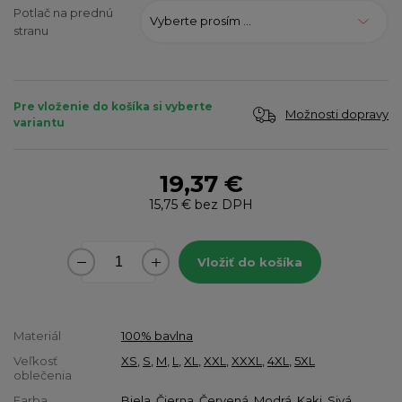
Potlač na prednú
Vyberte prosím ...
stranu
Pre vloženie do košíka si vyberte
Možnosti dopravy
variantu
19,37 €
15,75 €
bez DPH
Vložiť do košíka
Materiál
100% bavlna
Veľkosť
XS
,
S
,
M
,
L
,
XL
,
XXL
,
XXXL
,
4XL
,
5XL
oblečenia
Farba
Biela
,
Čierna
,
Červená
,
Modrá
,
Kaki
,
Sivá