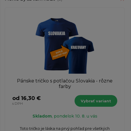
Pánske tričko s potlačou Slovakia - rôzne
farby
od 16,30 €
Vybrať variant
s DPH
Skladom
, pondelok 10. 8. u vás
​Toto tričko je láska na prvý pohľad pre všetkých