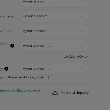
Vyberte prosím ...
Vyberte prosím ...
avý rukáv
Vyberte prosím ...
vý rukáv
ýšivku
Vyberte prosím ...
Ukážky výšiviek
Vyberte prosím ...
oga
go, reštaurácia, obľubený znak, ... )
enie do košíka si vyberte
Možnosti dopravy