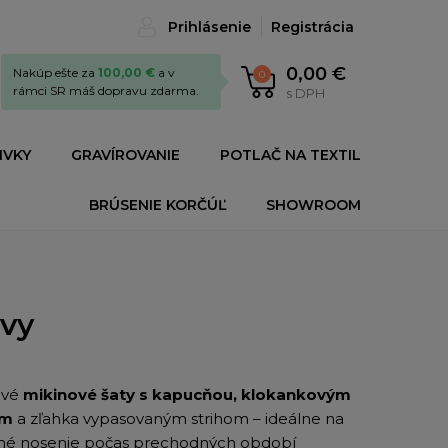
Prihlásenie
Registrácia
0,00 €
Nakúp ešte za
100,00 €
a v
0
rámci SR máš dopravu zdarma.
s DPH
IVKY
GRAVÍROVANIE
POTLAČ NA TEXTIL
BRÚSENIE KORČÚĽ
SHOWROOM
avy
ové
mikinové šaty s kapucňou, klokankovým
om
a zľahka vypasovaným strihom – ideálne na
né nosenie počas prechodných období