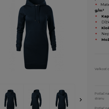
Mate
g/m²
Kap
Dĺžk
Klo
Nepo
Mož
Veľkosť 
Potlač n
stranu
Potlač n