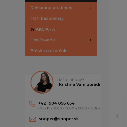
Reklamné predmety
TOP bestsellery
%
AKCIA -%
Gravírovanie
Brúska na korčule
Máte otázky?
Kristína Vám poradí
+421 904 095 654
(Po - Pia: 9:00 - 12:00 a 13:00 - 16:30)
snoper@snoper.sk