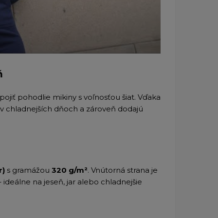
ň
ojiť pohodlie mikiny s voľnosťou šiat. Vďaka
 v chladnejších dňoch a zároveň dodajú
r)
s gramážou
320 g/m²
. Vnútorná strana je
 ideálne na jeseň, jar alebo chladnejšie