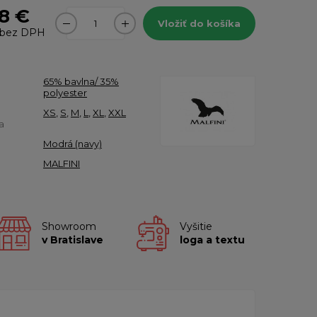
8 €
Vložiť do košíka
bez DPH
65% bavlna/ 35%
polyester
XS
,
S
,
M
,
L
,
XL
,
XXL
a
Modrá (navy)
MALFINI
Showroom
Vyšitie
v Bratislave
loga a textu