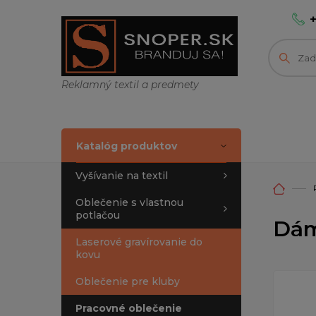
Reklamný textil a predmety
Katalóg produktov
Vyšívanie na textil
Oblečenie s vlastnou
potlačou
Dám
Laserové gravírovanie do
kovu
Oblečenie pre kluby
Pracovné oblečenie