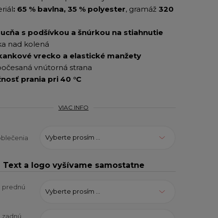
riál
: 65 % bavlna, 35 % polyester
, g
ramáž
320
ucňa s podšívkou a šnúrkou na stiahnutie
a nad kolená
kankové vrecko a elastické manžety
česaná vnútorná strana
nosť prania pri 40 °C
VIAC INFO
Vyberte prosím ...
oblečenia
Text a logo vyšívame samostatne
a prednú
Vyberte prosím ...
a zadnú