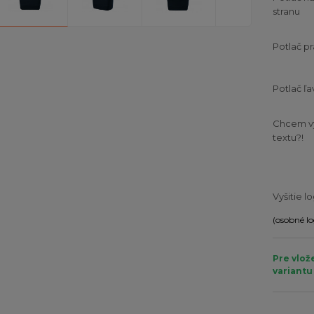
stranu
Potlač pr
Potlač ľa
Chcem v
textu?!
Vyšitie l
(osobné lo
Pre vlož
variantu