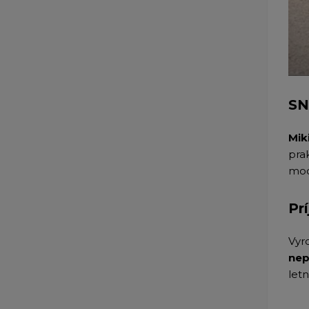
SN
Mik
pra
mod
Pr
Vyr
nep
letn