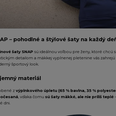
AP – pohodlné a štýlové šaty na každý de
inové šaty
SNAP
sú ideálnou voľbou pre ženy, ktoré chcú sp
ktickým detailom a mäkkej vyplnenej pletenine vás zahrejú
erný športový look.
íjemný materiál
obené z
výplnkového úpletu (65 % bavlna, 35 % polyeste
očesaná
, vďaka čomu
sú šaty mäkké, ale nie príliš teplé
–
é dni.