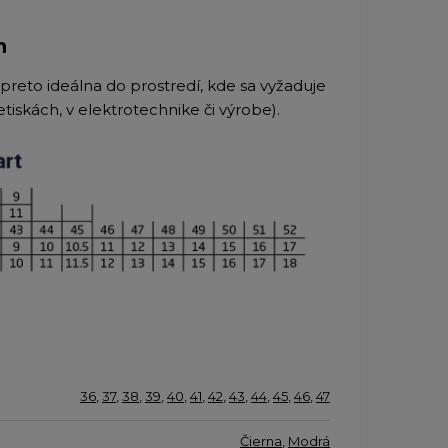
n
a preto ideálna do prostredí, kde sa vyžaduje
iskách, v elektrotechnike či výrobe).
36
,
37
,
38
,
39
,
40
,
41
,
42
,
43
,
44
,
45
,
46
,
47
Čierna
,
Modrá