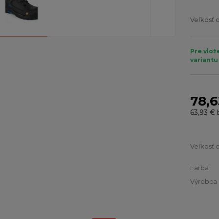
Veľkosť 
Pre vlož
variantu
78,6
63,93 €
Veľkosť 
Farba
Výrobca