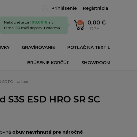
Prihlásenie
Registrácia
0,00 €
Nakúp ešte za
100,00 €
a v
0
rámci SR máš dopravu zdarma.
s DPH
IVKY
GRAVÍROVANIE
POTLAČ NA TEXTIL
BRÚSENIE KORČÚĽ
SHOWROOM
 SC FO - unisex
id S3S ESD HRO SR SC
covná
obuv navrhnutá pre náročné