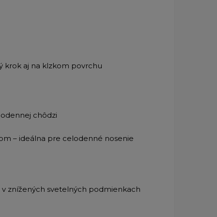
vý krok aj na klzkom povrchu
elodennej chôdzi
m – ideálna pre celodenné nosenie
sť v znížených svetelných podmienkach