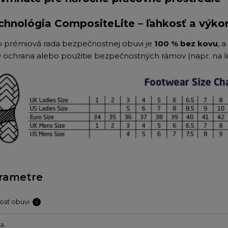
chnológia CompositeLite – ľahkosť a výko
o prémiová rada bezpečnostnej obuvi je
100 % bez kovu
, 
 ochrana alebo použitie bezpečnostných rámov (napr. na let
rametre
osť obuvi
ba