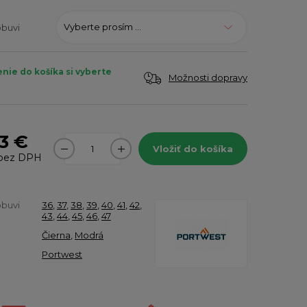
Vyberte prosím ...
obuvi
enie do košíka si vyberte
Možnosti dopravy
3 €
Vložiť do košíka
bez DPH
obuvi
36
,
37
,
38
,
39
,
40
,
41
,
42
,
43
,
44
,
45
,
46
,
47
Čierna
,
Modrá
Portwest