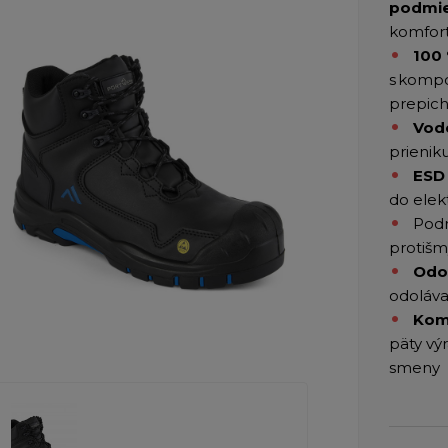
podmie
komfor
100 
s kompo
prepich
Vod
prienik
ESD 
do elekt
Podr
protiš
Odol
odoláva
Kom
päty vý
smeny