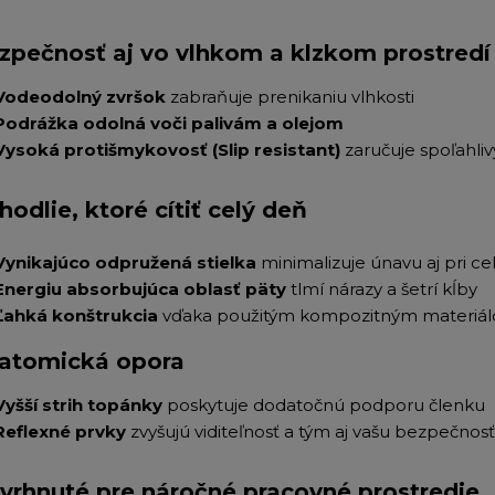
zpečnosť aj vo vlhkom a klzkom prostredí
Vodeodolný zvršok
zabraňuje prenikaniu vlhkosti
Podrážka odolná voči palivám a olejom
Vysoká protišmykovosť (Slip resistant)
zaručuje spoľahli
hodlie, ktoré cítiť celý deň
Vynikajúco odpružená stielka
minimalizuje únavu aj pri c
Energiu absorbujúca oblasť päty
tlmí nárazy a šetrí kĺby
Ľahká konštrukcia
vďaka použitým kompozitným materiálo
atomická opora
Vyšší strih topánky
poskytuje dodatočnú podporu členku
Reflexné prvky
zvyšujú viditeľnosť a tým aj vašu bezpečno
vrhnuté pre náročné pracovné prostredie