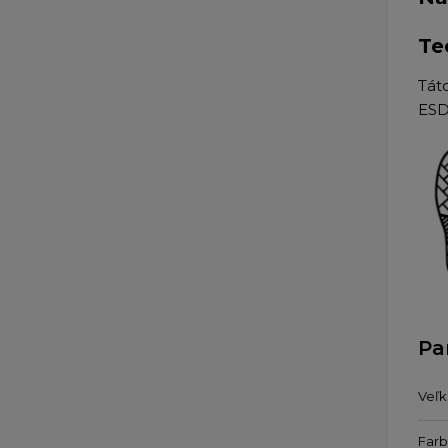
Te
Tát
ESD
Pa
Veľk
Far