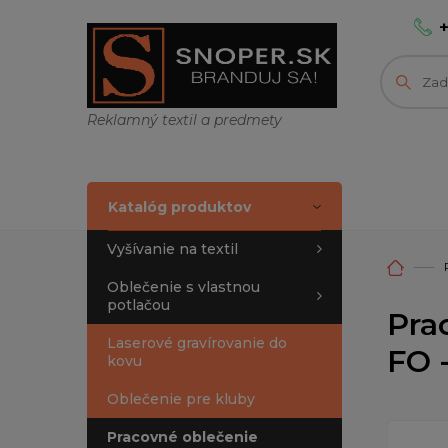
Reklamný textil a predmety
Katalóg produktov
Vyšívanie na textil
Oblečenie s vlastnou
potlačou
Pra
Laserové gravírovanie do
FO 
kovu
Oblečenie pre kluby
Pracovné oblečenie