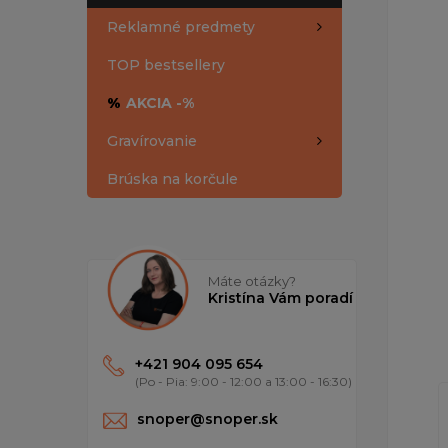
Reklamné predmety
TOP bestsellery
%
AKCIA -%
Gravírovanie
Brúska na korčule
Máte otázky?
Kristína Vám poradí
+421 904 095 654
(Po - Pia: 9:00 - 12:00 a 13:00 - 16:30)
snoper@snoper.sk