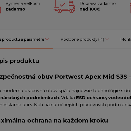
Výmena veľkosti
Doprava zadarmo
zadarmo
nad 100€
s produktu a parametre
Podobné produkty
(14)
Mohlo
pis produktu
zpečnostná obuv Portwest Apex Mid S3S 
o moderná pracovná obuv spája najnovšie technológie s dô
v náročných podmienkach
. Vďaka
ESD ochrane, vodeodol
 nesklame ani v tých najnáročnejších pracovných podmienk
ximálna ochrana na každom kroku