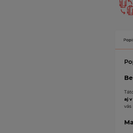
Popi
Po
Be
Tát
aj 
vás
Ma