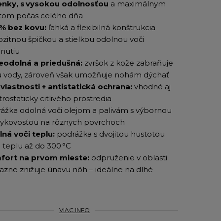
nky, s vysokou odolnosťou
a maximálnym
tom počas celého dňa
% bez kovu:
ľahká a flexibilná konštrukcia
zitnou špičkou a stielkou odolnou voči
nutiu
eodolná a priedušná:
zvršok z kože zabraňuje
u vody, zároveň však umožňuje nohám dýchať
vlastnosti + antistatická ochrana:
vhodné aj
rostaticky citlivého prostredia
ážka odolná voči olejom a palivám s výbornou
mykovosťou na rôznych povrchoch
ná voči teplu:
podrážka s dvojitou hustotou
 teplu až do 300 °C
fort na prvom mieste:
odpruženie v oblasti
razne znižuje únavu nôh – ideálne na dlhé
VIAC INFO