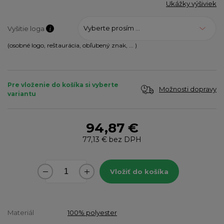
Ukážky výšiviek
Vyberte prosím ...
Vyšitie loga
(osobné logo, reštaurácia, obľubený znak, ... )
Pre vloženie do košíka si vyberte
Možnosti dopravy
variantu
94,87 €
77,13 €
bez DPH
Vložiť do košíka
Materiál
100% polyester