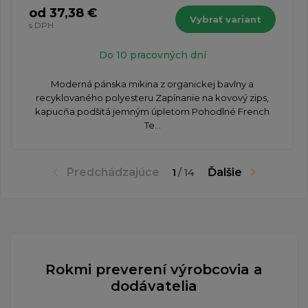
od 37,38 €
Vybrať variant
s DPH
Do 10 pracovných dní
​Moderná pánska mikina z organickej bavlny a
recyklovaného polyesteru Zapínanie na kovový zips,
kapucňa podšitá jemným úpletom Pohodlné French
Te...
Predchádzajúce
Ďalšie
1
/
14
Rokmi preverení výrobcovia a
dodávatelia