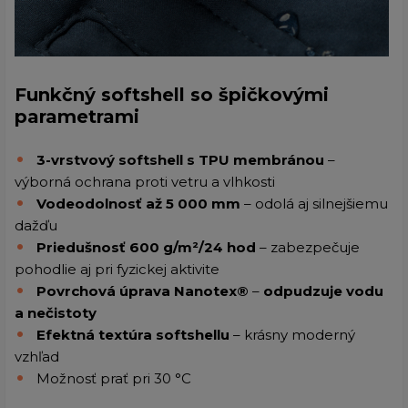
Funkčný softshell so špičkovými
parametrami
3-vrstvový softshell s TPU membránou
–
výborná ochrana proti vetru a vlhkosti
Vodeodolnosť až 5 000 mm
– odolá aj silnejšiemu
dažďu
Priedušnosť 600 g/m²/24 hod
– zabezpečuje
pohodlie aj pri fyzickej aktivite
Povrchová úprava Nanotex®
–
odpudzuje vodu
a nečistoty
Efektná textúra softshellu
– krásny moderný
vzhľad
Možnosť prať pri 30 °C