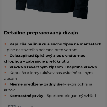
Detailne prepracovaný dizajn
Kapucňa na šnúrku a suché zipsy na manžetách
– plne nastaviteľná ochrana pred vetrom
Celozapínací špirálový zips s vnútornou
chlopňou
–
zabraňuje prefúknutiu
Vrecká s reverzným zipsom + náprsné vrecko
Kapucňa a lemy rukávov nastaviteľné suchým
zipsom
Mierne predĺžený zadný diel
– extra ochrana
krížov
Kontrastné prvky
– športovo-elegantný vzhľad