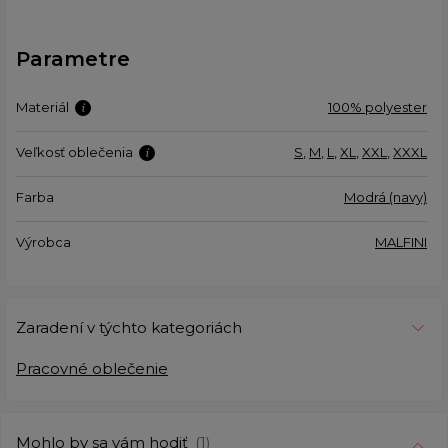
Parametre
Materiál
100% polyester
Veľkosť oblečenia
S
,
M
,
L
,
XL
,
XXL
,
XXXL
Farba
Modrá (navy)
Výrobca
MALFINI
Zaradení v týchto kategoriách
Pracovné oblečenie
Mohlo by sa vám hodiť
(1)