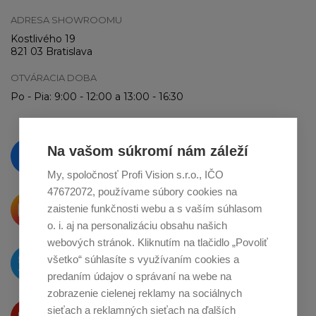
ADRESA SHOWROOMU
Kostlivého 19
821 03 Bratislava
OTVÁRACIA DOBA
Po - Pia: 9:00 - 12:00 a 13:00 - 16:30
Vzdelávajte se a sledujte nás
Na vašom súkromí nám záleží
na
Facebooku
My, spoločnosť Profi Vision s.r.o., IČO
47672072, používame súbory cookies na
Krásne produkty si priamo hovoria
zaistenie funkčnosti webu a s vaším súhlasom
o zdieľanie na
Instagrame
o. i. aj na personalizáciu obsahu našich
webových stránok. Kliknutím na tlačidlo „Povoliť
O novinkách píšeme
všetko“ súhlasíte s využívaním cookies a
na
Twitteri
predaním údajov o správaní na webe na
zobrazenie cielenej reklamy na sociálnych
Produkty Vám predstavujeme
sieťach a reklamných sieťach na ďalších