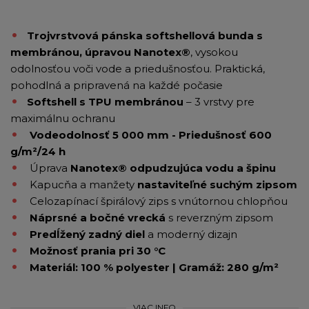
Trojvrstvová pánska softshellová bunda s
membránou, úpravou
Nanotex®
, vysokou
odolnosťou voči vode a priedušnosťou. Praktická,
pohodlná a pripravená na každé počasie
Softshell s TPU membránou
– 3 vrstvy pre
maximálnu ochranu
Vodeodolnosť 5 000 mm - Priedušnosť 600
g/m²/24 h
Úprava
Nanotex® odpudzujúca vodu a špinu
Kapucňa a manžety
nastaviteľné suchým zipsom
Celozapínací špirálový zips s vnútornou chlopňou
Náprsné a bočné vrecká
s reverzným zipsom
Predĺžený zadný diel
a moderný dizajn
Možnosť prania pri 30 °C
Materiál: 100 % polyester | Gramáž: 280 g/m²
VIAC INFO