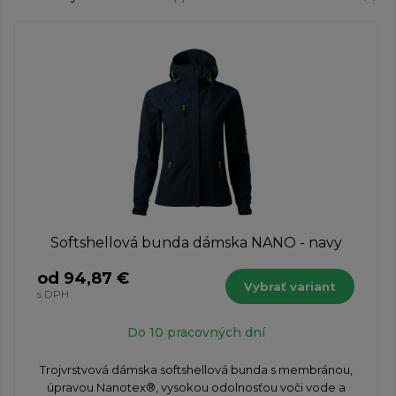
Softshellová bunda dámska NANO - navy
od 94,87 €
Vybrať variant
s DPH
Do 10 pracovných dní
Trojvrstvová dámska softshellová bunda s membránou,
úpravou Nanotex®, vysokou odolnosťou voči vode a