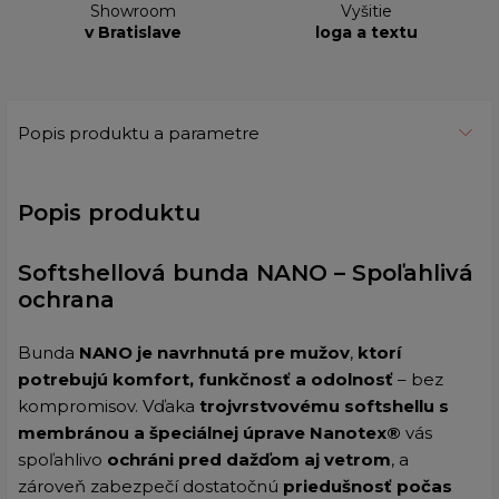
Showroom
Vyšitie
v Bratislave
loga a textu
Popis produktu a parametre
Popis produktu
Softshellová bunda NANO – Spoľahlivá
ochrana
Bunda
NANO
je navrhnutá pre mužov
,
ktorí
potrebujú komfort, funkčnosť a odolnosť
– bez
kompromisov. Vďaka
trojvrstvovému softshellu s
membránou a špeciálnej
úprave Nanotex®
vás
spoľahlivo
ochráni pred dažďom aj vetrom
, a
zároveň zabezpečí dostatočnú
priedušnosť počas