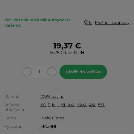
Pre vloženie do košíka si vyberte
Možnosti dopravy
variantu
19,37 €
15,75 €
bez DPH
Vložiť do košíka
Materiál
100% bavlna
Veľkosť
XS
,
S
,
M
,
L
,
XL
,
XXL
,
XXXL
,
4XL
,
5XL
oblečenia
Farba
Biela
,
Čierna
Výrobca
MALFINI