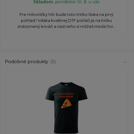
Skladom
, pondelok 10. 8. u vás
Pre milovníčky hôr bude toto tričko láska na prvý
pohľad ! Vďaka kvalitnej DTF potlači je na tričku
znázornený kriváň a nad neho si môžeš medzi hvi...
Podobné produkty
(5)