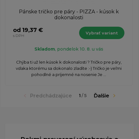
Pánske tričko pre páry - PIZZA - kúsok k
dokonalosti
od 19,37 €
Vybrať variant
s DPH
Skladom
, pondelok 10. 8. u vás
​Chýba ti už len kúsok k dokonalosti ? Tričko pre páry,
vďaka ktorému sa dokonalo zladíte :-) Tričko je veľmi
pohodlné a príjemné na nosenie Je ...
Predchádzajúce
Ďalšie
1
/
5