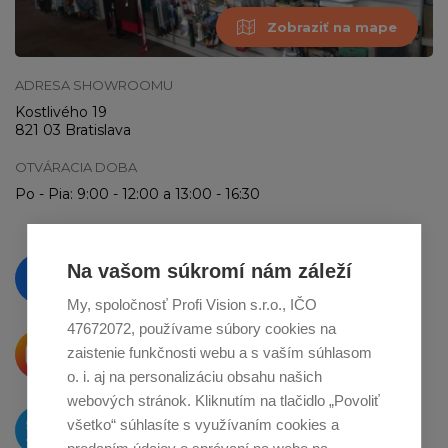
Zobraziť na mape
ADRESA SHOWROOMU
Kostlivého 19
821 03 Bratislava
OTVÁRACIA DOBA
Po - Pia: 9:00 - 12:00 a 13:00 - 16:30
Vzdelávajte se a sledujte nás
Na vašom súkromí nám záleží
na
Facebooku
My, spoločnosť Profi Vision s.r.o., IČO
47672072, používame súbory cookies na
Krásne produkty si priamo hovoria
zaistenie funkčnosti webu a s vaším súhlasom
o zdieľanie na
Instagrame
o. i. aj na personalizáciu obsahu našich
webových stránok. Kliknutím na tlačidlo „Povoliť
O novinkách píšeme
všetko“ súhlasíte s využívaním cookies a
na
Twitteri