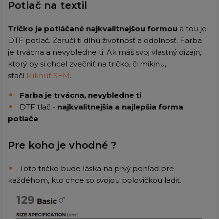
Potlač na textil
Tričko je potláčané najkvalitnejšou formou
a tou je
DTF potlač. Zaručí ti dlhú životnosť a odolnosť. Farba
je trvácna a nevybledne ti. Ak máš svoj vlastný dizajn,
ktorý by si chcel zvečniť na tričko, či mikinu,
stačí
kliknúť SEM
.
Farba je trvácna, nevybledne ti
DTF tlač -
najkvalitnejšia a najlepšia forma
potlače
Pre koho je vhodné ?
Toto tričko bude láska na prvý pohľad pre
každéhom, kto chce so svojou polovičkou ladiť.