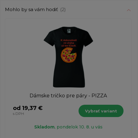
Mohlo by sa vám hodiť
(2)
Dámske tričko pre páry - PIZZA
od 19,37 €
Vybrať variant
s DPH
Skladom
, pondelok 10. 8. u vás