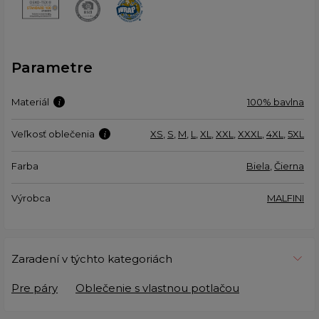
Parametre
Materiál
100% bavlna
Veľkosť oblečenia
XS
,
S
,
M
,
L
,
XL
,
XXL
,
XXXL
,
4XL
,
5XL
Farba
Biela
,
Čierna
Výrobca
MALFINI
Zaradení v týchto kategoriách
Pre páry
Oblečenie s vlastnou potlačou