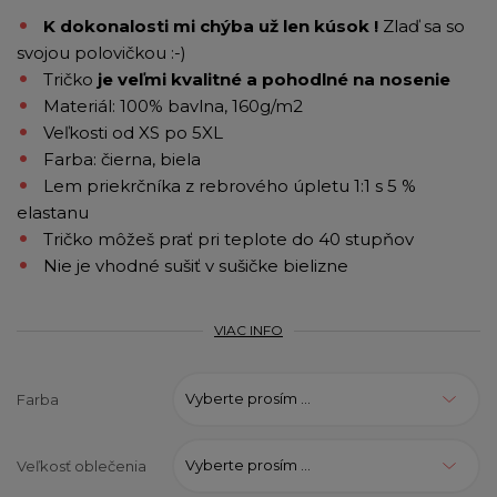
K dokonalosti mi chýba už len kúsok !
Zlaď sa so
svojou polovičkou :-)
Tričko
je veľmi kvalitné a pohodlné na nosenie
Materiál: 100% bavlna, 160g/m2
Veľkosti od XS po 5XL
Farba: čierna, biela
L
em priekrčníka z rebrového úpletu 1:1 s 5 %
elastanu
Tričko môžeš prať pri teplote do 40 stupňov
Nie je vhodné sušiť v sušičke bielizne
VIAC INFO
Vyberte prosím ...
Farba
Vyberte prosím ...
Veľkosť oblečenia