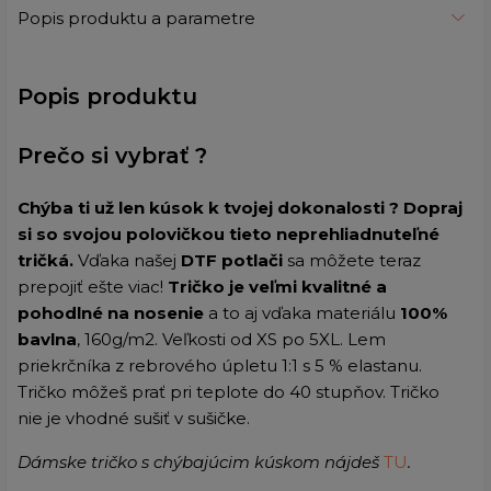
Popis produktu a parametre
Popis produktu
Prečo si vybrať ?
Chýba ti už len kúsok k tvojej dokonalosti ? Dopraj
si so svojou polovičkou tieto neprehliadnuteľné
tričká.
Vďaka našej
DTF potlači
sa môžete teraz
prepojiť ešte viac!
Tričko je v
eľmi kvalitné a
pohodlné na nosenie
a to aj vďaka materiálu
100%
bavlna
, 160g/m2. Veľkosti
od XS po 5XL. L
em
priekrčníka z rebrového úpletu 1:1 s 5 % elastanu.
Tričko môžeš prať pri teplote do 40 stupňov.
Tričko
nie je vhodné sušiť v sušičke
.
Dámske tričko s chýbajúcim kúskom nájdeš
TU
.