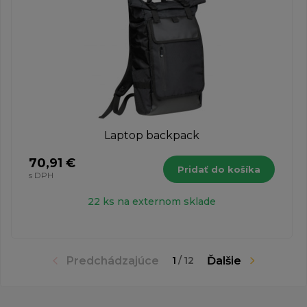
Laptop backpack
70,91 €
Pridať do košíka
s DPH
22 ks na externom sklade
Predchádzajúce
Ďalšie
1
/
12