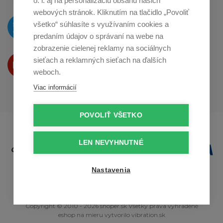
o. i. aj na personalizáciu obsahu našich
webových stránok. Kliknutím na tlačidlo „Povoliť
O novinkách píšeme
všetko“ súhlasíte s využívaním cookies a
na
Twitteri
predaním údajov o správaní na webe na
zobrazenie cielenej reklamy na sociálnych
Produkty Vám predstavujeme
sieťach a reklamných sieťach na ďalších
na
Youtube
weboch.
Viac informácií
POVOLIŤ VŠETKO
LEN NEVYHNUTNÉ
Nastavenia
Copyright © 2010 - 2026 snoper.sk Všetky práva vyhradené
eshop na mieru
vytvorilo
vibration.sk